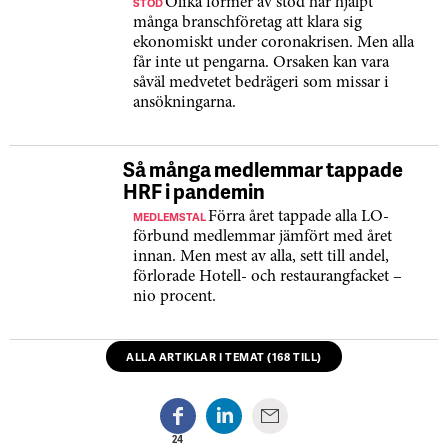
STÖD
Olika former av stöd har hjälpt
många branschföretag att klara sig
ekonomiskt under coronakrisen. Men alla
får inte ut pengarna. Orsaken kan vara
såväl medvetet bedrägeri som missar i
ansökningarna.
Så många medlemmar tappade
HRF i pandemin
MEDLEMSTAL
Förra året tappade alla LO-
förbund medlemmar jämfört med året
innan. Men mest av alla, sett till andel,
förlorade Hotell- och restaurangfacket –
nio procent.
ALLA ARTIKLAR I TEMAT (168 TILL)
24