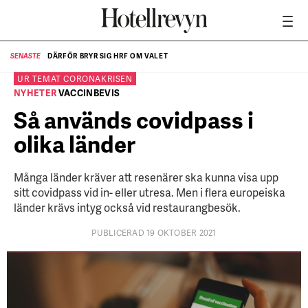
DÄRFÖR BRYR SIG HRF OM VALET
SENASTE
SE
UR TEMAT
CORONAKRISEN
NYHETER
VACCINBEVIS
Så används covidpass i
olika länder
Många länder kräver att resenärer ska kunna visa upp
sitt covidpass vid in- eller utresa. Men i flera europeiska
länder krävs intyg också vid restaurangbesök.
PUBLICERAD 19 OKTOBER 2021