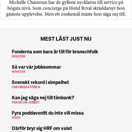
Michelle Chamoun har de gyllene nycklarna till service på
högsta nivå. Som concierge på Hotel Rival skräddarsyr hon
gästens upp­levelse. Men ett önskemål måste hon säga nej till.
MEST LÄST JUST NU
Fonderna som bara är till för branschfolk
NYHETER
Så var vår jobbsommar
NYHETER
Svenskt rekord i simpelhet
CHEFREDAKTÖREN
Kan jag säga nej till timbank?
FRÅGA OM JOBBET
Fyra poddavsnitt du inte vill missa
PODD
Därför bryr sig HRF om valet