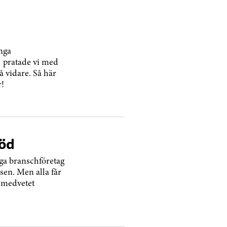
nga
1 pratade vi med
 vidare. Så här
r!
töd
ga branschföretag
sen. Men alla får
l medvetet