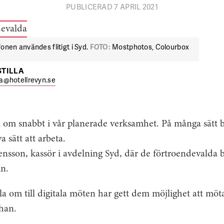
PUBLICERAD 7 APRIL 2021
nen användes flitigt i Syd.
FOTO:
Mostphotos, Colourbox
STILLA
lla@hotellrevyn.se
a om snabbt i vår planerade verksamhet. På många sätt
 sätt att arbeta.
nsson, kassör i avdelning Syd, där de förtroendevalda b
n.
lla om till digitala möten har gett dem möjlighet att möta
han.