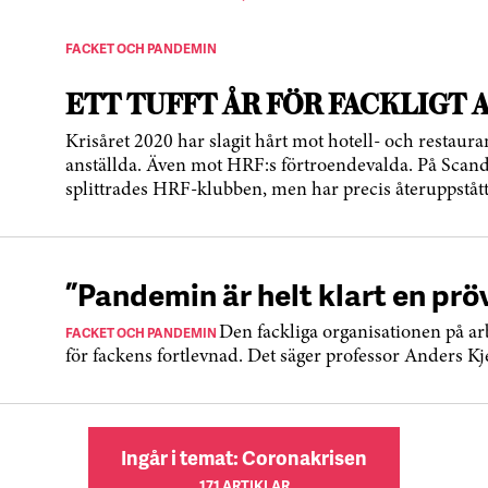
FACKET OCH PANDEMIN
ETT TUFFT ÅR FÖR FACKLIGT 
Krisåret 2020 har slagit hårt mot hotell- och restau
anställda. Även mot HRF:s förtroendevalda. På Sca
splittrades HRF-klubben, men har precis återuppstått
”Pandemin är helt klart en prö
FACKET OCH PANDEMIN
Den fackliga organisationen på arb
för fackens fortlevnad. Det säger professor Anders Kj
Ingår i temat: Coronakrisen
171 ARTIKLAR