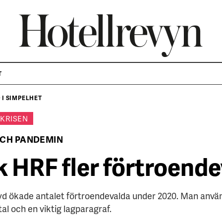
T
I SIMPELHET
KRISEN
OCH PANDEMIN
k HRF fler förtroend
yd ökade antalet förtroendevalda under 2020. Man använd
l och en viktig lagparagraf.