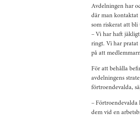
Avdelningen har oc
där man kontaktat 
som riskerat att bl
– Vi har haft jäkli
ringt. Vi har prata
på att medlemmarna
För att behålla bef
avdelningens strate
förtroendevalda, s
– Förtroendevalda h
dem vid en arbetsbr