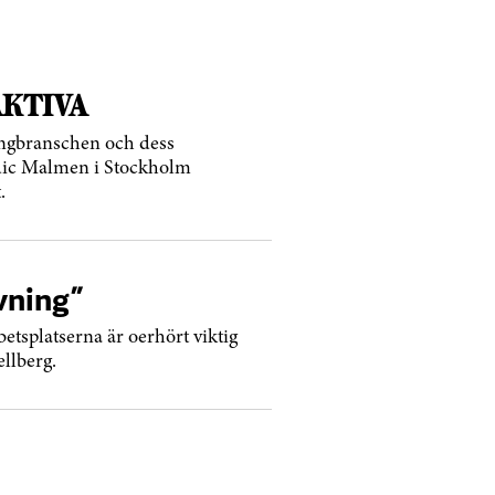
AKTIVA
rangbranschen och dess
ndic Malmen i Stockholm
.
vning”
etsplatserna är oerhört viktig
ellberg.