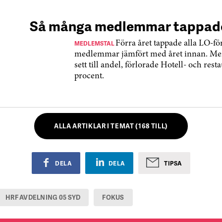
Så många medlemmar tappade
MEDLEMSTAL
Förra året tappade alla LO-f
medlemmar jämfört med året innan. Men
sett till andel, förlorade Hotell- och res
procent.
ALLA ARTIKLAR I TEMAT (168 TILL)
DELA
DELA
TIPSA
HRF AVDELNING 05 SYD
FOKUS