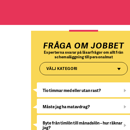
FRÅGA OM JOBBET
Experterna svarar på läsarfrågor om allt från
schemaläggning till personalmat
VÄLJ KATEGORI
Tio timmar med eller utan rast?
Måste jag ha matavdrag?
Byte från timlön till månadslön – hur räknar
jag?