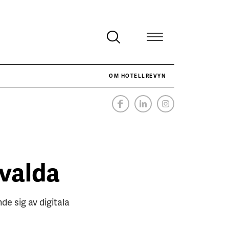
OM HOTELLREVYN
SÅ VAR VÅR JOBBSOMMAR
SENASTE
evalda
e sig av digitala