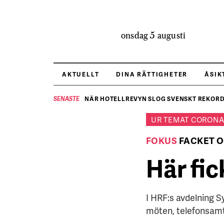
onsdag 5 augusti
AKTUELLT
DINA RÄTTIGHETER
ÅSIK
NÄR HOTELLREVYN SLOG SVENSKT REKORD 
SENASTE
UR TEMAT
CORONA
FOKUS
FACKET 
Här fic
I HRF:s avdelning S
möten, telefonsamta