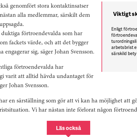
kså genomfört stora kontaktinsatser
Viktigt 
nästan alla medlemmar, särskilt dem
i uppsagda.
Enligt förtr
gt duktiga förtroendevalda som har
förtroendeva
turordningsl
t om fackets värde, och att det bygger
arbetsbrist e
 engagerar sig, säger Johan Svensson.
särskild bety
verksamhete
facket ogilt
intliga förtroendevalda har
fackets menin
gi varit att alltid hävda undantaget för
äger Johan Svensson.
ar en särställning som gör att vi kan ha möjlighet att g
istsituation. Vi har nästan inte förlorat någon förtroend
Läs också