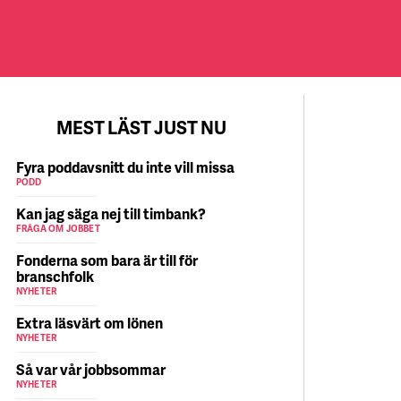
MEST LÄST JUST NU
Fyra poddavsnitt du inte vill missa
PODD
Kan jag säga nej till timbank?
FRÅGA OM JOBBET
Fonderna som bara är till för
branschfolk
NYHETER
Extra läsvärt om lönen
NYHETER
Så var vår jobbsommar
NYHETER