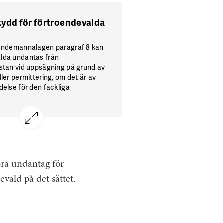
skydd för förtroendevalda
oendemannalagen paragraf 8 kan
lda undantas från
istan vid uppsägning på grund av
ller permittering, om det är av
delse för den fackliga
n på arbetsplatsen. Annars kan
igförklara uppsägningen. Då gäller
g tills tvisten prövats i domstol.
öra undantag för
evald på det sättet.