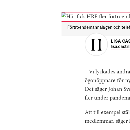
Förtroendemannalagen och telefo
LISA CA
lisa.casti
– Vi lyckades ändr
ögonöppnare för nya
Det säger Johan Sve
fler under pandemi
Att till exempel stä
medlemmar, säger 