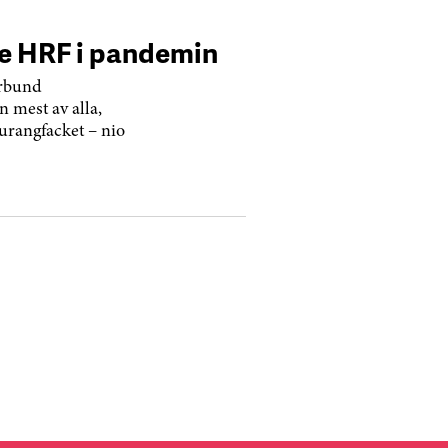
 HRF i pandemin
örbund
 mest av alla,
taurangfacket – nio