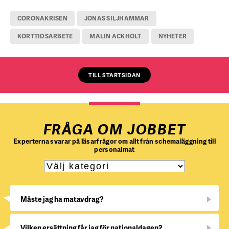
CORONAKRISEN
JONAS SILJHAMMAR
KORTTIDSARBETE
MALIN ACKHOLT
NYHETER
TILL STARTSIDAN
FRÅGA OM JOBBET
Experterna svarar på läsarfrågor om allt från schemaläggning till
personalmat
Måste jag ha matavdrag?
Vilken ersättning får jag för nationaldagen?