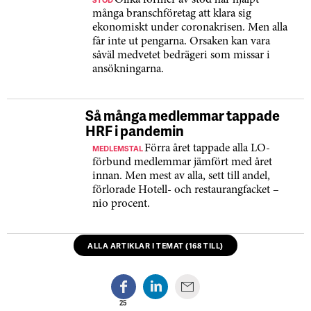
Olika former av stöd har hjälpt
många branschföretag att klara sig
ekonomiskt under coronakrisen. Men alla
får inte ut pengarna. Orsaken kan vara
såväl medvetet bedrägeri som missar i
ansökningarna.
Så många medlemmar tappade
HRF i pandemin
MEDLEMSTAL
Förra året tappade alla LO-
förbund medlemmar jämfört med året
innan. Men mest av alla, sett till andel,
förlorade Hotell- och restaurangfacket –
nio procent.
ALLA ARTIKLAR I TEMAT (168 TILL)
25