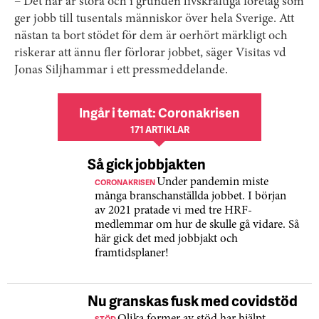
– Det här är stora och i grunden livskraftiga företag som
ger jobb till tusentals människor över hela Sverige. Att
nästan ta bort stödet för dem är oerhört märkligt och
riskerar att ännu fler förlorar jobbet, säger Visitas vd
Jonas Siljhammar i ett pressmeddelande.
Ingår i temat: Coronakrisen
171 ARTIKLAR
Så gick jobbjakten
CORONAKRISEN
Under pandemin miste
många branschanställda jobbet. I början
av 2021 pratade vi med tre HRF-
medlemmar om hur de skulle gå vidare. Så
här gick det med jobbjakt och
framtidsplaner!
Nu granskas fusk med covidstöd
STÖD