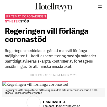
UR TEMAT
CORONAKRISEN
NYHETER
STÖD
Regeringen vill förlänga
coronastöd
Regeringen meddelade i går att man vill förlänga
möjligheten till korttidspermittering med sju månader.
Samtidigt aviseras skärpta kontroller av företagens
ansökningar, för att minska missbruket.
PUBLICERAD 10 NOVEMBER 2020
Regeringen vill förlänga stödet till företag som drabbats av coronapandemin.
FOTO:
Michael Erhardsson/Mostphotos
LISA CASTILLA
lisa.castilla@hotellrevyn.se