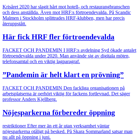
Krisåret 2020 har slagit hårt mot hotell- och restaurangbranschen
och dess anställda. Även mot HRF:s förtroendevalda. På Scandic
Malmen i Stockholm splittrades HRF-klubben, men har precis
återuppstått.
Här fick HRF fler förtroendevalda
FACKET OCH PANDEMIN
I HRF:s avdelning Syd ökade antalet
förtroendevalda under 2020. Man använde sig av digitala möten,
telefonsamtal och en viktig lagparagraf.
”Pandemin är helt klart en prövning”
FACKET OCH PANDEMIN
Den fackliga organisationen på
arbetsplatserna är oerhört viktig för fackens fortlevnad. Det säger
professor Anders Kjellberg.
Nöjesparkerna förbereder öppning
restriktioner
Efter mer än ett år utan verksamhet väntar
nöjesparkerna otåligt på besked. På Skara Sommarland satsar man
nu allt på öppning i juni.