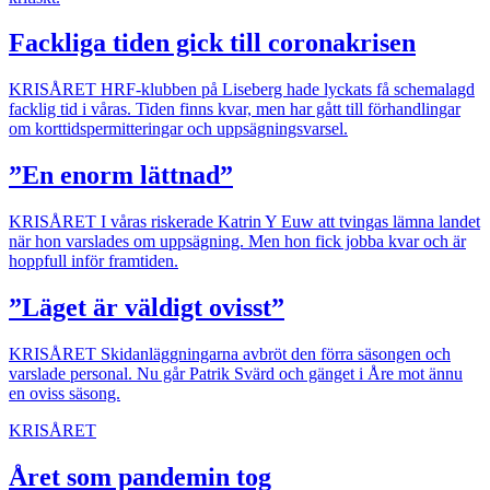
Fackliga tiden gick till coronakrisen
KRISÅRET
HRF-klubben på Liseberg hade lyckats få schemalagd
facklig tid i våras. Tiden finns kvar, men har gått till förhandlingar
om korttidspermitteringar och uppsägningsvarsel.
”En enorm lättnad”
KRISÅRET
I våras riskerade Katrin Y Euw att tvingas lämna landet
när hon varslades om uppsägning. Men hon fick jobba kvar och är
hoppfull inför framtiden.
”Läget är väldigt ovisst”
KRISÅRET
Skidanläggningarna avbröt den förra säsongen och
varslade personal. Nu går Patrik Svärd och gänget i Åre mot ännu
en oviss säsong.
KRISÅRET
Året som pandemin tog