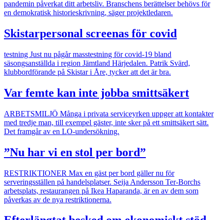
pandemin påverkat ditt arbetsliv. Branschens berättelser behövs för
en demokratisk historieskrivning, säger projektledaren.
Skistarpersonal screenas för covid
testning
Just nu pågår masstestning för covid-19 bland
säsongsanställda i region Jämtland Härjedalen. Patrik Svärd,
klubbordförande på Skistar i Åre, tycker att det är bra.
Var femte kan inte jobba smittsäkert
ARBETSMILJÖ
Många i privata serviceyrken uppger att kontakter
med tredje man, till exempel gäster, inte sker på ett smittsäkert sätt.
Det framgår av en LO-undersökning.
”Nu har vi en stol per bord”
RESTRIKTIONER
Max en gäst per bord gäller nu för
serveringsställen på handelsplatser. Seija Andersson Ter-Borchs
arbetsplats, restaurangen på Ikea Haparanda, är en av dem som
påverkas av de nya restriktionerna.