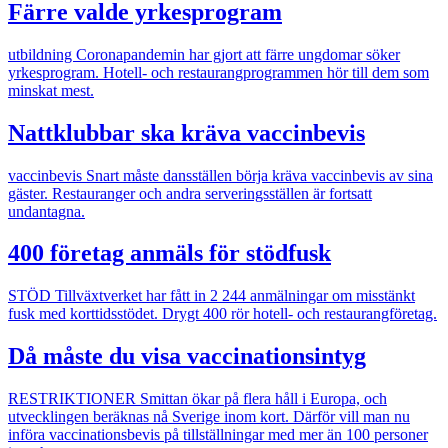
Färre valde yrkesprogram
utbildning
Coronapandemin har gjort att färre ungdomar söker
yrkesprogram. Hotell- och restaurangprogrammen hör till dem som
minskat mest.
Nattklubbar ska kräva vaccinbevis
vaccinbevis
Snart måste dansställen börja kräva vaccinbevis av sina
gäster. Restauranger och andra serveringsställen är fortsatt
undantagna.
400 företag anmäls för stödfusk
STÖD
Tillväxtverket har fått in 2 244 anmälningar om misstänkt
fusk med korttidsstödet. Drygt 400 rör hotell- och restaurangföretag.
Då måste du visa vaccinationsintyg
RESTRIKTIONER
Smittan ökar på flera håll i Europa, och
utvecklingen beräknas nå Sverige inom kort. Därför vill man nu
införa vaccinationsbevis på tillställningar med mer än 100 personer