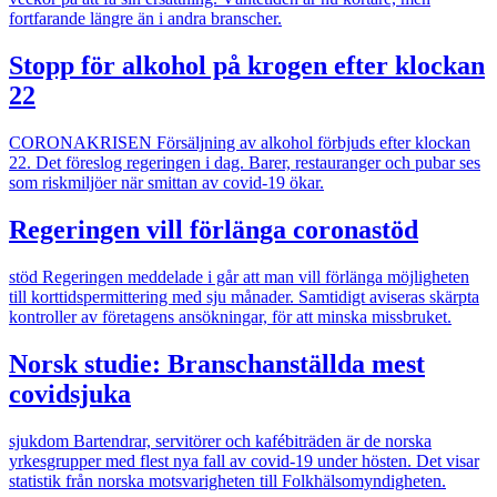
fortfarande längre än i andra branscher.
Stopp för alkohol på krogen efter klockan
22
CORONAKRISEN
Försäljning av alkohol förbjuds efter klockan
22. Det föreslog regeringen i dag. Barer, restauranger och pubar ses
som riskmiljöer när smittan av covid-19 ökar.
Regeringen vill förlänga coronastöd
stöd
Regeringen meddelade i går att man vill förlänga möjligheten
till korttidspermittering med sju månader. Samtidigt aviseras skärpta
kontroller av företagens ansökningar, för att minska missbruket.
Norsk studie: Branschanställda mest
covidsjuka
sjukdom
Bartendrar, servitörer och kafébiträden är de norska
yrkesgrupper med flest nya fall av covid-19 under hösten. Det visar
statistik från norska motsvarigheten till Folkhälsomyndigheten.