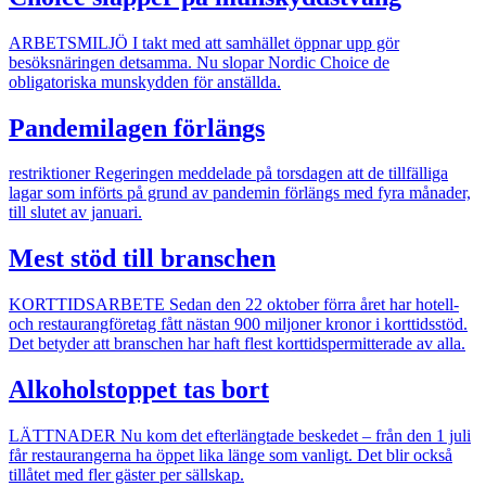
ARBETSMILJÖ
I takt med att samhället öppnar upp gör
besöksnäringen detsamma. Nu slopar Nordic Choice de
obligatoriska munskydden för anställda.
Pandemilagen förlängs
restriktioner
Regeringen meddelade på torsdagen att de tillfälliga
lagar som införts på grund av pandemin förlängs med fyra månader,
till slutet av januari.
Mest stöd till branschen
KORTTIDSARBETE
Sedan den 22 oktober förra året har hotell-
och restaurangföretag fått nästan 900 miljoner kronor i korttidsstöd.
Det betyder att branschen har haft flest korttidspermitterade av alla.
Alkoholstoppet tas bort
LÄTTNADER
Nu kom det efterlängtade beskedet – från den 1 juli
får restaurangerna ha öppet lika länge som vanligt. Det blir också
tillåtet med fler gäster per sällskap.