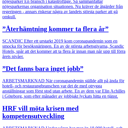
nöjesparker
En bransch i katastrofläge. Så sammanfattar
nöjesparkernas organisation situationen. Nu kräver de åtgärder från
regeringen - annars riskerar några av landets största parker att gå
omkull.
”Återhämtning kommer ta flera år”
SCANDIC
Efter ett urstarkt 2019 kom coronapandemin som en
smocka för besöksnäringen. En av de största arbetsgivarna, Scandic
Hotels, spår att det kommer att ta flera år innan man når upp till förra
årets nivåer.
”Det fanns bara inget jobb”
ARBETSMARKNAD
När coronapandemin ställde allt på ända för
hotell- och restaurangbranschen var det de med otrygga
anställningar som först stod utan arbete. En av dem var Elin Achilles
i Göteborg, som efter månader av jobbjakt lyckats hitta en tjänst.
HRF vill möta krisen med
kompetensutveckling