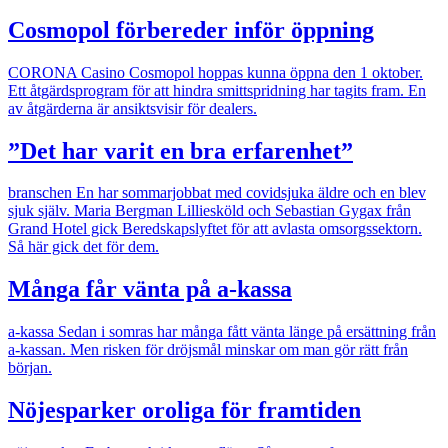
Cosmopol förbereder inför öppning
CORONA
Casino Cosmopol hoppas kunna öppna den 1 oktober.
Ett åtgärdsprogram för att hindra smittspridning har tagits fram. En
av åtgärderna är ansiktsvisir för dealers.
”Det har varit en bra erfarenhet”
branschen
En har sommarjobbat med covidsjuka äldre och en blev
sjuk själv. Maria Bergman Lilliesköld och Sebastian Gygax från
Grand Hotel gick Beredskapslyftet för att avlasta omsorgssektorn.
Så här gick det för dem.
Många får vänta på a-kassa
a-kassa
Sedan i somras har många fått vänta länge på ersättning från
a-kassan. Men risken för dröjsmål minskar om man gör rätt från
början.
Nöjesparker oroliga för framtiden