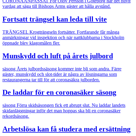
CORONAANPASSAT
För Olov Persson i Göteborg har det blivit
vardag att säga till Bishops Arms gäster att hålla avstånd.
Fortsatt trängsel kan leda till vite
TRÄNGSEL
Krogträngseln fortsätter. Fortfarande får många
anmärkningar vid inspektion och när nattklubbarna i Stockholm
öppnade blev klagomålen fler.
Munskydd och luft på årets julbord
säsong
Årets julbordssäsong kommer inte bli som andra. Färre
gäster, munskydd och slot-tider är några av lösningarna som
restaurangerna tar till för att coronasäkra julborden.
De laddar för en coronasäker säsong
säsong
Förra skidsäsongen fick ett abrupt slut. Nu laddar landets
skidanläggningar inför det man hoppas ska bli en coronasäker
rekordsäsong.
Arbetslösa kan få studera med ersättning