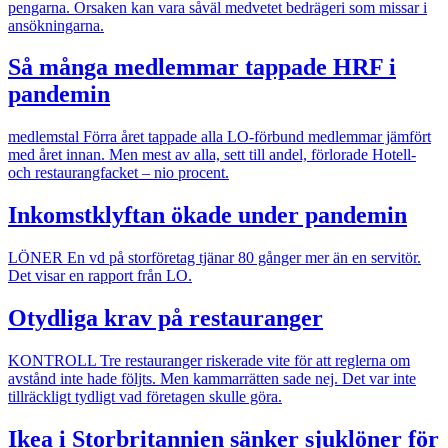
pengarna. Orsaken kan vara såväl medvetet bedrägeri som missar i
ansökningarna.
Så många medlemmar tappade HRF i
pandemin
medlemstal
Förra året tappade alla LO-förbund medlemmar jämfört
med året innan. Men mest av alla, sett till andel, förlorade Hotell-
och restaurangfacket – nio procent.
Inkomstklyftan ökade under pandemin
LÖNER
En vd på storföretag tjänar 80 gånger mer än en servitör.
Det visar en rapport från LO.
Otydliga krav på restauranger
KONTROLL
Tre restauranger riskerade vite för att reglerna om
avstånd inte hade följts. Men kammarrätten sade nej. Det var inte
tillräckligt tydligt vad företagen skulle göra.
Ikea i Storbritannien sänker sjuklöner för