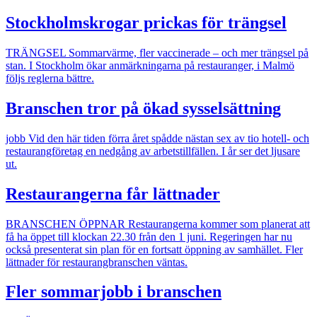
Stockholmskrogar prickas för trängsel
TRÄNGSEL
Sommarvärme, fler vaccinerade – och mer trängsel på
stan. I Stockholm ökar anmärkningarna på restauranger, i Malmö
följs reglerna bättre.
Branschen tror på ökad sysselsättning
jobb
Vid den här tiden förra året spådde nästan sex av tio hotell- och
restaurangföretag en nedgång av arbetstillfällen. I år ser det ljusare
ut.
Restaurangerna får lättnader
BRANSCHEN ÖPPNAR
Restaurangerna kommer som planerat att
få ha öppet till klockan 22.30 från den 1 juni. Regeringen har nu
också presenterat sin plan för en fortsatt öppning av samhället. Fler
lättnader för restaurangbranschen väntas.
Fler sommarjobb i branschen