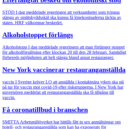
Efterlängtat besked om ekonomiskt stöd
STÖD
I dag meddelade regeringen att verksamheter som tvingas
stänga av smittskyddsskäl ska kunna få lönekostnaderna täckta av
staten. HRF välkomnar beskedet.
Alkoholstoppet förlängs
Alkoholstopp
I dag meddelade regeringen att man förlänger stoppet
för alkoholförsäljning efter klockan 20 till den 28 februari. Samtidigt
förbereds möjligheten att helt stänga bland annat restauranger.
New York vaccinerar restauranganställda
vaccin
I Sverige kräver LO att anställda i kontaktnära yrken ska stå
på tur för vaccin mot covid-19 efter riskgrupperna. I New York har
guvernören meddelat att restauranganställda ska få tillgång till
vaccin.
Få coronatillbud i branschen
SMITTA
Arbetsmiljöverket har hittills fått in sex anmälningar om
hotell- och restauranganställda som kan ha exponerats för