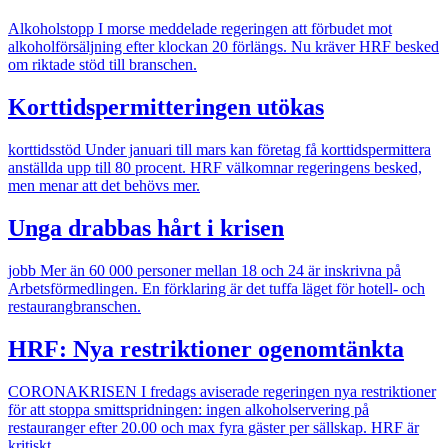
Alkoholstopp
I morse meddelade regeringen att förbudet mot
alkoholförsäljning efter klockan 20 förlängs. Nu kräver HRF besked
om riktade stöd till branschen.
Korttidspermitteringen utökas
korttidsstöd
Under januari till mars kan företag få korttidspermittera
anställda upp till 80 procent. HRF välkomnar regeringens besked,
men menar att det behövs mer.
Unga drabbas hårt i krisen
jobb
Mer än 60 000 personer mellan 18 och 24 är inskrivna på
Arbetsförmedlingen. En förklaring är det tuffa läget för hotell- och
restaurangbranschen.
HRF: Nya restriktioner ogenomtänkta
CORONAKRISEN
I fredags aviserade regeringen nya restriktioner
för att stoppa smittspridningen: ingen alkoholservering på
restauranger efter 20.00 och max fyra gäster per sällskap. HRF är
kritiskt.