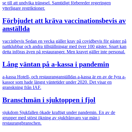
se till att undvika trängsel. Samtidigt förbereder regeringen
ytterligare restriktioner.
Förbjudet att kräva vaccinationsbevis av
anställda
vaccinbevis
Sedan en vecka gäller krav på covidbevis för gäster på
nattklubbar och andra tillställningar med över 100 gäster. Snart kan
detta införas även på restauranger. Men kravet gäller inte personal.
Lång väntan på a-kassa i pandemin
a-kassa
Hotell- och restauranganställdas a-kassa är en av de fyra a-
kassor som hade längst väntetider under 2020. Det visar en
granskning från IAF.
Branschmän i sjuktoppen i fjol
sjukdom
Sjukfallen ökade kraftigt under pandemin. En av de
grupper med störst ökning av sjukfrånvaro var män i
restaurangbranschen.