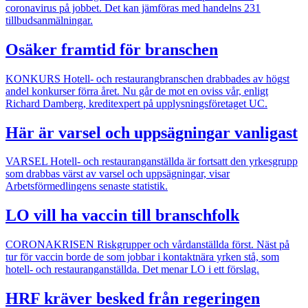
coronavirus på jobbet. Det kan jämföras med handelns 231
tillbudsanmälningar.
Osäker framtid för branschen
KONKURS
Hotell- och restaurangbranschen drabbades av högst
andel konkurser förra året. Nu går de mot en oviss vår, enligt
Richard Damberg, kreditexpert på upplysningsföretaget UC.
Här är varsel och uppsägningar vanligast
VARSEL
Hotell- och restauranganställda är fortsatt den yrkesgrupp
som drabbas värst av varsel och uppsägningar, visar
Arbetsförmedlingens senaste statistik.
LO vill ha vaccin till branschfolk
CORONAKRISEN
Riskgrupper och vårdanställda först. Näst på
tur för vaccin borde de som jobbar i kontaktnära yrken stå, som
hotell- och restauranganställda. Det menar LO i ett förslag.
HRF kräver besked från regeringen