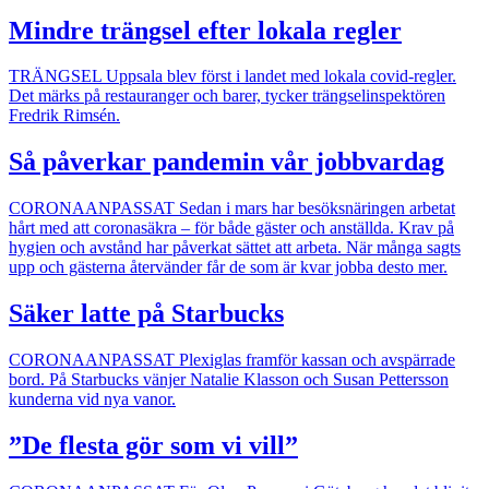
Mindre trängsel efter lokala regler
TRÄNGSEL
Uppsala blev först i landet med lokala covid-regler.
Det märks på restauranger och barer, tycker trängselinspektören
Fredrik Rimsén.
Så påverkar pandemin vår jobbvardag
CORONAANPASSAT
Sedan i mars har besöksnäringen arbetat
hårt med att coronasäkra – för både gäster och anställda. Krav på
hygien och avstånd har påverkat sättet att arbeta. När många sagts
upp och gästerna återvänder får de som är kvar jobba desto mer.
Säker latte på Starbucks
CORONAANPASSAT
Plexiglas framför kassan och avspärrade
bord. På Starbucks vänjer Natalie Klasson och Susan Pettersson
kunderna vid nya vanor.
”De flesta gör som vi vill”