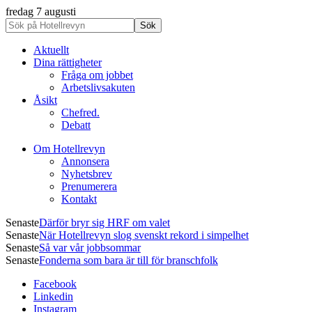
fredag 7 augusti
Aktuellt
Dina rättigheter
Fråga om jobbet
Arbetslivsakuten
Åsikt
Chefred.
Debatt
Om Hotellrevyn
Annonsera
Nyhetsbrev
Prenumerera
Kontakt
Senaste
Därför bryr sig HRF om valet
Senaste
När Hotellrevyn slog svenskt rekord i simpelhet
Senaste
Så var vår jobbsommar
Senaste
Fonderna som bara är till för branschfolk
Facebook
Linkedin
Instagram