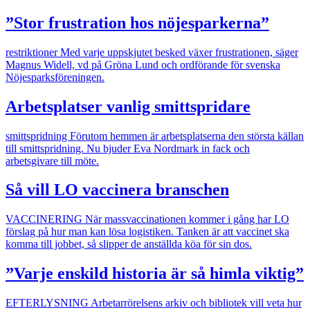
”Stor frustration hos nöjesparkerna”
restriktioner
Med varje uppskjutet besked växer frustrationen, säger
Magnus Widell, vd på Gröna Lund och ordförande för svenska
Nöjesparksföreningen.
Arbetsplatser vanlig smittspridare
smittspridning
Förutom hemmen är arbetsplatserna den största källan
till smittspridning. Nu bjuder Eva Nordmark in fack och
arbetsgivare till möte.
Så vill LO vaccinera branschen
VACCINERING
När massvaccinationen kommer i gång har LO
förslag på hur man kan lösa logistiken. Tanken är att vaccinet ska
komma till jobbet, så slipper de anställda köa för sin dos.
”Varje enskild historia är så himla viktig”
EFTERLYSNING
Arbetarrörelsens arkiv och bibliotek vill veta hur