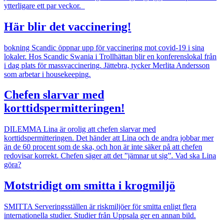
ytterligare ett par veckor.
Här blir det vaccinering!
bokning
Scandic öppnar upp för vaccinering mot covid-19 i sina
lokaler. Hos Scandic Swania i Trollhättan blir en konferenslokal från
i dag plats för massvaccinering. Jättebra, tycker Merlita Andersson
som arbetar i housekeeping.
Chefen slarvar med
korttidspermitteringen!
DILEMMA
Lina är orolig att chefen slarvar med
korttidspermitteringen. Det händer att Lina och de andra jobbar mer
än de 60 procent som de ska, och hon är inte säker på att chefen
redovisar korrekt. Chefen säger att det ”jämnar ut sig”. Vad ska Lina
göra?
Motstridigt om smitta i krogmiljö
SMITTA
Serveringsställen är riskmiljöer för smitta enligt flera
internationella studier. Studier från Uppsala ger en annan bild.