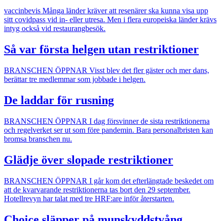
vaccinbevis
Många länder kräver att resenärer ska kunna visa upp
sitt covidpass vid in- eller utresa. Men i flera europeiska länder krävs
intyg också vid restaurangbesök.
Så var första helgen utan restriktioner
BRANSCHEN ÖPPNAR
Visst blev det fler gäster och mer dans,
berättar tre medlemmar som jobbade i helgen.
De laddar för rusning
BRANSCHEN ÖPPNAR
I dag försvinner de sista restriktionerna
och regelverket ser ut som före pandemin. Bara personalbristen kan
bromsa branschen nu.
Glädje över slopade restriktioner
BRANSCHEN ÖPPNAR
I går kom det efterlängtade beskedet om
att de kvarvarande restriktionerna tas bort den 29 september.
Hotellrevyn har talat med tre HRF:are inför återstarten.
Choice släpper på munskyddstvång