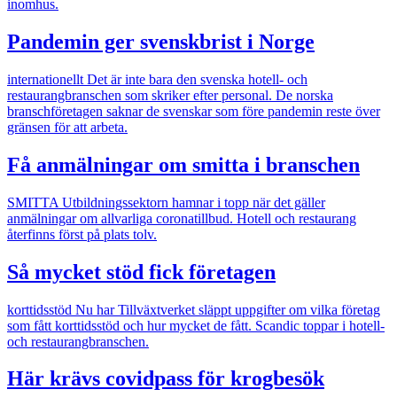
inomhus.
Pandemin ger svenskbrist i Norge
internationellt
Det är inte bara den svenska hotell- och
restaurangbranschen som skriker efter personal. De norska
branschföretagen saknar de svenskar som före pandemin reste över
gränsen för att arbeta.
Få anmälningar om smitta i branschen
SMITTA
Utbildningssektorn hamnar i topp när det gäller
anmälningar om allvarliga coronatillbud. Hotell och restaurang
återfinns först på plats tolv.
Så mycket stöd fick företagen
korttidsstöd
Nu har Tillväxtverket släppt uppgifter om vilka företag
som fått korttidsstöd och hur mycket de fått. Scandic toppar i hotell-
och restaurangbranschen.
Här krävs covidpass för krogbesök