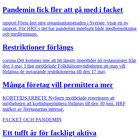
Pandemin fick fler att gå med i facket
rapport
Förra året steg organisationsgraden i Sverige, visar en ny
rapport. För HRF:s del har pandemin inneburit både medlemsökning
och medlemstapp.
Restriktioner förlängs
corona
Det kommer inte att bli längre öppettider på restauranger från
den 3 maj. I dag meddelade Folkhälsomyndigheten att man vill
förlänga de nuvarande restriktionerna till den 17 maj.
Många företag vill permittera mer
KORTTIDSARBETE
Nyligen meddelade regeringen att
möjligheten att korttidspermittera förlängs till den 30 juni. HRF
märker av företagarnas intresse.
FACKET OCH PANDEMIN
Ett tufft år för fackligt aktiva