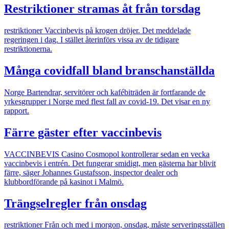
Restriktioner stramas åt från torsdag
restriktioner
Vaccinbevis på krogen dröjer. Det meddelade
regeringen i dag. I stället återinförs vissa av de tidigare
restriktionerna.
Många covidfall bland branschanställda
Norge
Bartendrar, servitörer och kafébiträden är fortfarande de
yrkesgrupper i Norge med flest fall av covid-19. Det visar en ny
rapport.
Färre gäster efter vaccinbevis
VACCINBEVIS
Casino Cosmopol kontrollerar sedan en vecka
vaccinbevis i entrén. Det fungerar smidigt, men gästerna har blivit
färre, säger Johannes Gustafsson, inspector dealer och
klubbordförande på kasinot i Malmö.
Trängselregler från onsdag
restriktioner
Från och med i morgon, onsdag, måste serveringsställen