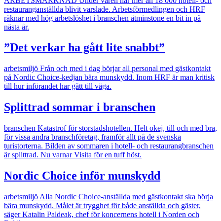
ARBETSMARKNAD
Under våren har mer än 18 000 hotell- och
restauranganställda blivit varslade. Arbetsförmedlingen och HRF
räknar med hög arbetslöshet i branschen åtminstone en bit in på
nästa år.
”Det verkar ha gått lite snabbt”
arbetsmiljö
Från och med i dag börjar all personal med gästkontakt
på Nordic Choice-kedjan bära munskydd. Inom HRF är man kritisk
till hur införandet har gått till väga.
Splittrad sommar i branschen
branschen
Katastrof för storstadshotellen. Helt okej, till och med bra,
för vissa andra branschföretag, framför allt på de svenska
turistorterna. Bilden av sommaren i hotell- och restaurangbranschen
är splittrad. Nu varnar Visita för en tuff höst.
Nordic Choice inför munskydd
arbetsmiljö
Alla Nordic Choice-anställda med gästkontakt ska börja
bära munskydd. Målet är trygghet för både anställda och gäster,
säger Katalin Paldeak, chef för koncernens hotell i Norden och