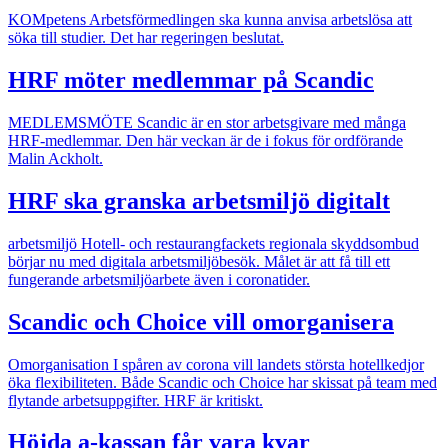
KOMpetens
Arbetsförmedlingen ska kunna anvisa arbetslösa att
söka till studier. Det har regeringen beslutat.
HRF möter medlemmar på Scandic
MEDLEMSMÖTE
Scandic är en stor arbetsgivare med många
HRF-medlemmar. Den här veckan är de i fokus för ordförande
Malin Ackholt.
HRF ska granska arbetsmiljö digitalt
arbetsmiljö
Hotell- och restaurangfackets regionala skyddsombud
börjar nu med digitala arbetsmiljöbesök. Målet är att få till ett
fungerande arbetsmiljöarbete även i coronatider.
Scandic och Choice vill omorganisera
Omorganisation
I spåren av corona vill landets största hotellkedjor
öka flexibiliteten. Både Scandic och Choice har skissat på team med
flytande arbetsuppgifter. HRF är kritiskt.
Höjda a-kassan får vara kvar