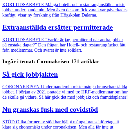
KORTTIDSARBETE
Många hotell- och restauranganställda miste
jobbet under pandemin. Men även de som fick vara kvar påverkades
kraftigt, visar ny forskning från Högskolan Dalarna.
Extraanställda ersätter permitterade
KORTTIDSARBETE
”Varför är jag permitterad när andra jobbar
på enstaka dagar?” Den frågan har Hotell- och restaurangfacket fått
från medlemmar. Och svaret är inte solklart.
Ingår i temat: Coronakrisen
171 artiklar
Så gick jobbjakten
CORONAKRISEN
Under pandemin miste många branschanställda
jobbet. I början av 2021 pratade vi med tre HRF-medlemmar om hur
de skulle gå vidare. Så här gick det med jobbjakt och framtidsplaner!
Nu granskas fusk med covidstöd
STÖD
Olika former av stöd har hjälpt många branschföretag att
klara sig ekonomiskt under coronakrisen. Men alla får inte ut