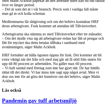
Men Malin Ackholt påpekar att den arbetade tiden kan bli rätt räknat
över en längre period.
– Det är som det är i vår bransch. Precis som i vanliga fall måste
man gå in och kolla schemat.
Medlemmarna får rådgivning och om det behövs kontaktar HRF
deras arbetsgivare. Fusk kommer att anmälas till Tillväxtverket.
Arbetsgivarna ska stämma av med Tillväxtverket efter tre månader.
– Om det skulle visa sig att arbetsgivare redan har fått ut pengar och
fått för mycket ska detta betalas tillbaka i samband med
avstämningen, säger Malin Ackholt.
HRF fortsätter att hålla ögonen öppna för fusk. Det kommer att bli
extra viktigt när det från och med maj går att få stöd från staten för
upp till 80 procent av arbetstiden. Nu gäller max 60 procent.
– Vi haft samtal med företag som inte har gjort rätt. De har hittills
rättat till det direkt. Vi har ännu inte sagt upp något avtal. Men vi
drar oss inte för att göra det framöver om det behövs, säger Malin
Ackholt.
Läs också
Pandemin gav tuff arbetsmiljö