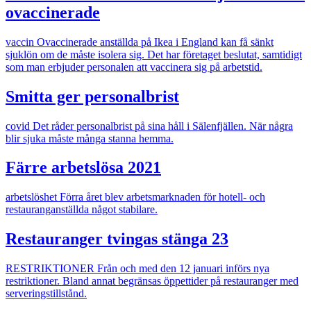
ovaccinerade
vaccin
Ovaccinerade anställda på Ikea i England kan få sänkt
sjuklön om de måste isolera sig. Det har företaget beslutat, samtidigt
som man erbjuder personalen att vaccinera sig på arbetstid.
Smitta ger personalbrist
covid
Det råder personalbrist på sina håll i Sälenfjällen. När några
blir sjuka måste många stanna hemma.
Färre arbetslösa 2021
arbetslöshet
Förra året blev arbetsmarknaden för hotell- och
restauranganställda något stabilare.
Restauranger tvingas stänga 23
RESTRIKTIONER
Från och med den 12 januari införs nya
restriktioner. Bland annat begränsas öppettider på restauranger med
serveringstillstånd.