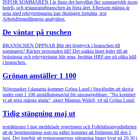
INFÖR SOMMAREN
I år finns det betydligt fler sommarjobb inom
hotell- och restaurangbranschen än förra året. Eftersom många är
sena med rekryteringarna kan ökningen fortsätta, tror
Arbetsförmedlingens analytiker.
De väntar på ruschen
BRANSCHEN ÖPPNAR
Blir det högtryck i branschen till
sommaren? Räcker personalen till? Det osäkra läget leder till att
bokningar och rekryteringar blir sena, berättar HRF:are på olika håll
i branschen.
Grönan anställer 1 100
Nöjesparker
I dagarna kommer Gröna Lund i Stockholm att skriva
under runt 1 100 anställningsavtal för säsongsjobbare. ”Nu kommer
vi att göra många glada”, säger Magnus Widell, vd på Gröna Lund.
Tidig stängning maj ut
restriktioner
I dag meddelade regeringen och Folkhälsomyndigheten
att de begränsningar som nu gäller kommer att förlängas till den 1
juni. Det innebär att restaurangernas stängning ligger kvar på 20.30 i