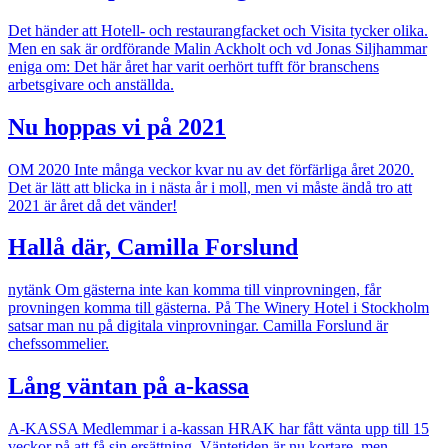
Det händer att Hotell- och restaurangfacket och Visita tycker olika.
Men en sak är ordförande Malin Ackholt och vd Jonas Siljhammar
eniga om: Det här året har varit oerhört tufft för branschens
arbetsgivare och anställda.
Nu hoppas vi på 2021
OM 2020
Inte många veckor kvar nu av det förfärliga året 2020.
Det är lätt att blicka in i nästa år i moll, men vi måste ändå tro att
2021 är året då det vänder!
Hallå där, Camilla Forslund
nytänk
Om gästerna inte kan komma till vinprovningen, får
provningen komma till gästerna. På The Winery Hotel i Stockholm
satsar man nu på digitala vinprovningar. Camilla Forslund är
chefssommelier.
Lång väntan på a-kassa
A-KASSA
Medlemmar i a-kassan HRAK har fått vänta upp till 15
veckor på att få sin ersättning. Väntetiden är nu kortare, men