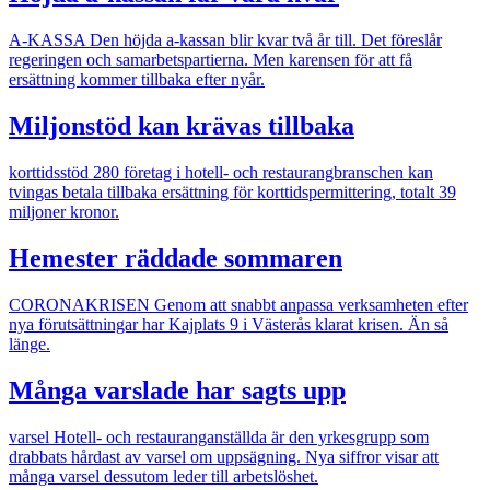
A-KASSA
Den höjda a-kassan blir kvar två år till. Det föreslår
regeringen och samarbetspartierna. Men karensen för att få
ersättning kommer tillbaka efter nyår.
Miljonstöd kan krävas tillbaka
korttidsstöd
280 företag i hotell- och restaurangbranschen kan
tvingas betala tillbaka ersättning för korttidspermittering, totalt 39
miljoner kronor.
Hemester räddade sommaren
CORONAKRISEN
Genom att snabbt anpassa verksamheten efter
nya förutsättningar har Kajplats 9 i Västerås klarat krisen. Än så
länge.
Många varslade har sagts upp
varsel
Hotell- och restauranganställda är den yrkesgrupp som
drabbats hårdast av varsel om uppsägning. Nya siffror visar att
många varsel dessutom leder till arbetslöshet.