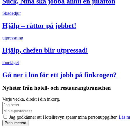
Suck, Nina ska jobba ännu en julafton
Skadedjur
Hjälp – råttor på jobbet!
utpressning
Hjälp, chefen blir utpressad!
löneläget
Gå ner i lön för ett jobb på finkrogen?
Nyheter från hotell- och restaurangbranschen
Varje vecka, direkt i din inkorg.
Jag godkänner att Hotellrevyn sparar mina personuppgifter.
Läs m