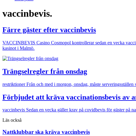
vaccinbevis.
Färre gäster efter vaccinbevis
VACCINBEVIS
Casino Cosmopol kontrollerar sedan en vecka vaccinb
kasinot i Malmö.
Trängselregler från onsdag
restriktioner
Från och med i morgon, onsdag, måste serveringsställen se t
Förbjudet att kräva vaccinationsbevis av a
vaccinbevis
Sedan en vecka gäller krav på covidbevis för gäster på nat
Läs också
Nattklubbar ska kräva vaccinbevis