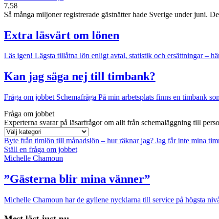
7,58
Så många miljoner registrerade gästnätter hade Sverige under juni. Det v
Extra läsvärt om lönen
Läs igen!
Lägsta tillåtna lön enligt avtal, statistik och ersättningar – hä
Kan jag säga nej till timbank?
Fråga om jobbet
Schemafråga
På min arbetsplats finns en timbank som 
Fråga om jobbet
Experterna svarar på läsarfrågor om allt från schemaläggning till pers
Byte från timlön till månadslön – hur räknar jag?
Jag får inte mina ti
Ställ en fråga om jobbet
Michelle Chamoun
”Gästerna blir mina vänner”
Michelle Chamoun har de gyllene nycklarna till service på högsta nivå
Mest läst just nu