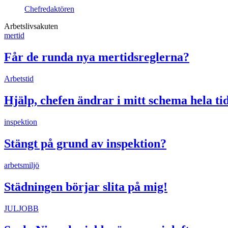
Chefredaktören
Arbetslivsakuten
mertid
Får de runda nya mertidsreglerna?
Arbetstid
Hjälp, chefen ändrar i mitt schema hela ti
inspektion
Stängt på grund av inspektion?
arbetsmiljö
Städningen börjar slita på mig!
JULJOBB