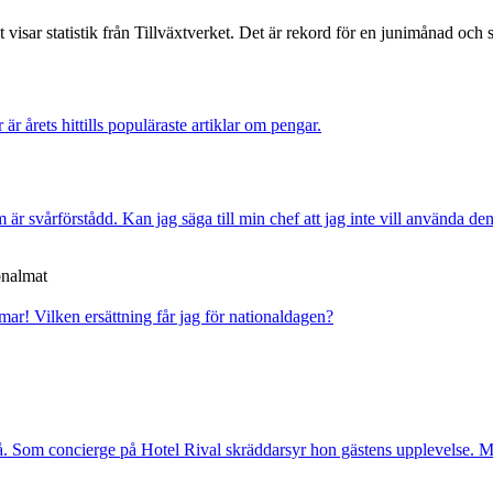
isar statistik från Tillväxtverket. Det är rekord för en junimånad och slå
r är årets hittills populäraste artiklar om pengar.
är svårförstådd. Kan jag säga till min chef att jag inte vill använda de
onalmat
mmar!
Vilken ersättning får jag för nationaldagen?
. Som concierge på Hotel Rival skräddarsyr hon gästens upp­levelse. Me