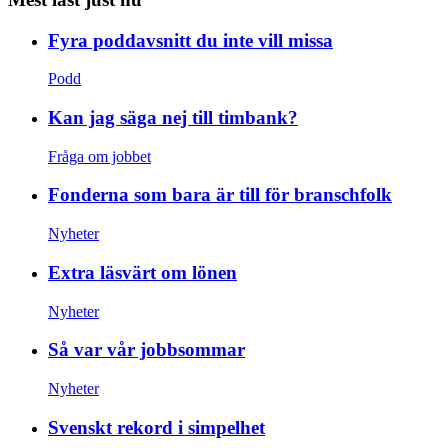
Fyra poddavsnitt du inte vill missa
Podd
Kan jag säga nej till timbank?
Fråga om jobbet
Fonderna som bara är till för branschfolk
Nyheter
Extra läsvärt om lönen
Nyheter
Så var vår jobbsommar
Nyheter
Svenskt rekord i simpelhet