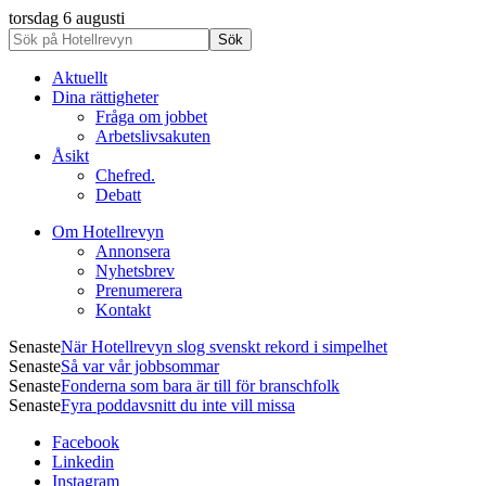
torsdag 6 augusti
Aktuellt
Dina rättigheter
Fråga om jobbet
Arbetslivsakuten
Åsikt
Chefred.
Debatt
Om Hotellrevyn
Annonsera
Nyhetsbrev
Prenumerera
Kontakt
Senaste
När Hotellrevyn slog svenskt rekord i simpelhet
Senaste
Så var vår jobbsommar
Senaste
Fonderna som bara är till för branschfolk
Senaste
Fyra poddavsnitt du inte vill missa
Facebook
Linkedin
Instagram