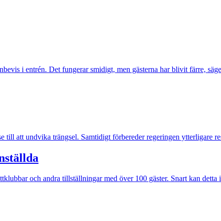
evis i entrén. Det fungerar smidigt, men gästerna har blivit färre, sä
ill att undvika trängsel. Samtidigt förbereder regeringen ytterligare res
nställda
tklubbar och andra tillställningar med över 100 gäster. Snart kan detta 