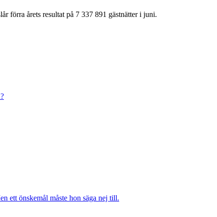
r förra årets resultat på 7 337 891 gästnätter i juni.
n?
n ett önskemål måste hon säga nej till.