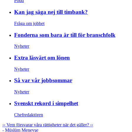
Podd
Kan jag säga nej till timbank?
Fråga om jobbet
Fonderna som bara är till för branschfolk
Nyheter
Extra läsvärt om lönen
Nyheter
Så var vår jobbsommar
Nyheter
Svenskt rekord i simpelhet
Chefredaktören
››
Vem försvarar våra rättigheter när det gäller?
‹‹
- Müslüm Menevşe