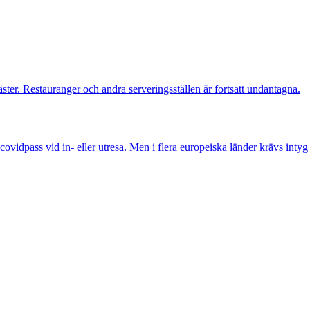
ster. Restauranger och andra serveringsställen är fortsatt undantagna.
covidpass vid in- eller utresa. Men i flera europeiska länder krävs inty