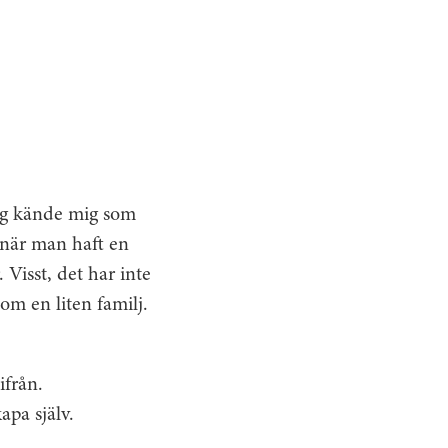
jag kände mig som
n när man haft en
 Visst, det har inte
som en liten familj.
ifrån.
apa själv.