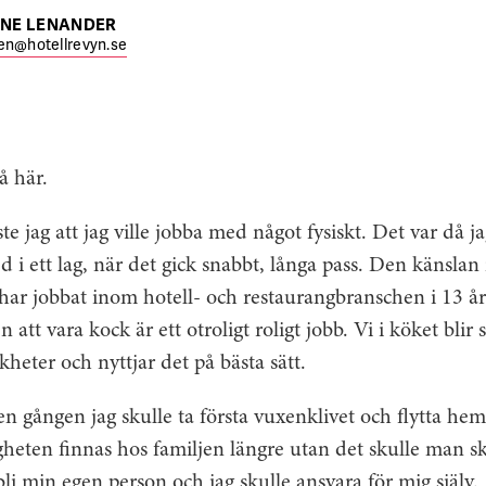
INE LENANDER
en@hotellrevyn.se
å här.
e jag att jag ville jobba med något fysiskt. Det var då 
ed i ett lag, när det gick snabbt, långa pass. Den känsla
 har jobbat inom hotell- och restaurangbranschen i 13 år.
 att vara kock är ett otroligt roligt jobb. Vi i köket blir 
kheter och nyttjar det på bästa sätt.
 gången jag skulle ta första vuxenklivet och flytta hem
gheten finnas hos familjen längre utan det skulle man sk
bli min egen person och jag skulle ansvara för mig själv.