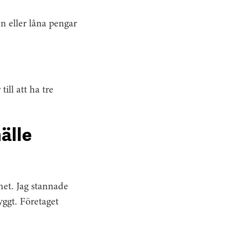
n eller låna pengar
ill att ha tre
älle
ghet. Jag stannade
ryggt. Företaget