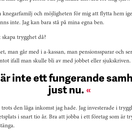
knegarfamilj och möjligheten för mig att flytta hem ige
inns inte. Jag kan bara stå på mina egna ben.
t skapa trygghet då?
t, man går med i a-kassan, man pensionssparar och ser t
ot ifall man skulle bli av med jobbet eller sjukskriven.
 är inte ett fungerande samh
just nu.
a trots den låga inkomst jag hade. Jag investerade i tryg
plats i snart tio år. Bra att jobba i ett företag som är t
stänga.