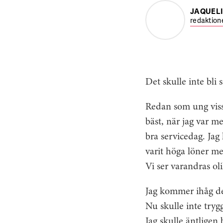
JAQUEL
redaktion
Det skulle inte bli s
Redan som ung visst
bäst, när jag var m
bra servicedag. Jag
varit höga löner men
Vi ser varandras oli
Jag kommer ihåg den
Nu skulle inte tryg
Jag skulle äntligen 