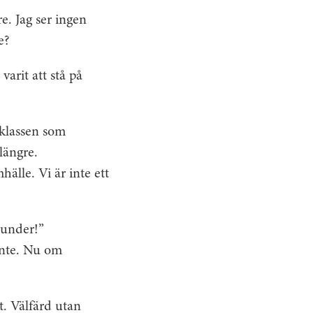
e. Jag ser ingen
e?
varit att stå på
rklassen som
längre.
älle. Vi är inte ett
 under!”
inte. Nu om
t. Välfärd utan