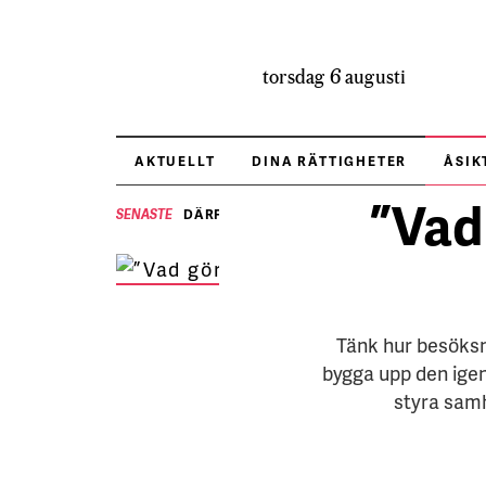
torsdag 6 augusti
AKTUELLT
DINA RÄTTIGHETER
ÅSIK
”Vad 
DÄRFÖR BRYR SIG HRF OM VALET
SENASTE
Jaquel
FOTO:
Tänk hur besöksn
bygga upp den igen
styra samh