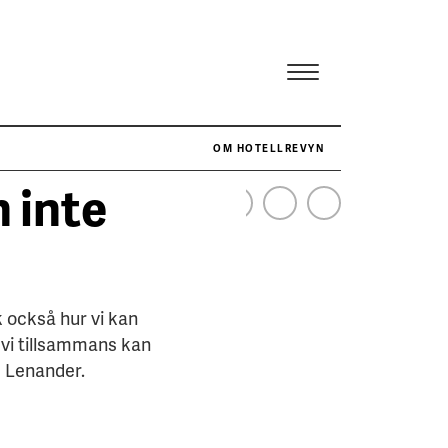
OM HOTELLREVYN
n inte
NÄR HOTELLREVYN SLOG SVENSKT REKORD I SIMPELHET
SENASTE
 också hur vi kan
 vi tillsammans kan
e Lenander.