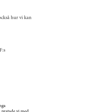
ckså hur vi kan
F:s
nga
1 pratade vi med