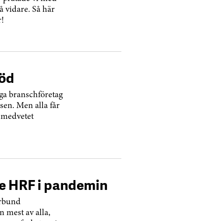
 vidare. Så här
r!
töd
ga branschföretag
sen. Men alla får
l medvetet
 HRF i pandemin
örbund
 mest av alla,