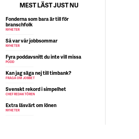
MEST LÄST JUST NU
Fonderna som bara är till för
branschfolk
NYHETER
Så var vår jobbsommar
NYHETER
Fyra poddavsnitt du inte vill missa
PODD
Kan jag säga nej till timbank?
FRÅGA OM JOBBET
Svenskt rekord i simpelhet
CHEFREDAKTÖREN
Extra läsvärt om lönen
NYHETER