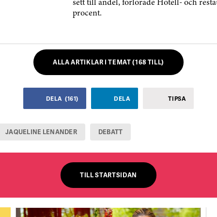
sett till andel, förlorade Hotell- och res
procent.
ALLA ARTIKLAR I TEMAT (168 TILL)
DELA
(
161
)
DELA
TIPSA
JAQUELINE LENANDER
DEBATT
TILL STARTSIDAN