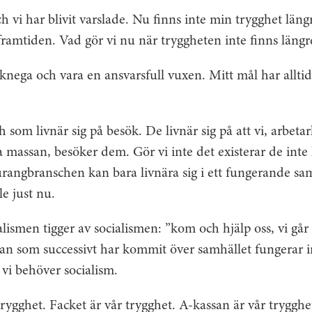
h vi har blivit varslade. Nu finns inte min trygghet längr
framtiden. Vad gör vi nu när tryggheten inte finns längr
knega och vara en ansvarsfull vuxen. Mitt mål har alltid 
h som livnär sig på besök. De livnär sig på att vi, arbeta
ra massan, besöker dem. Gör vi inte det existerar de inte 
angbranschen kan bara livnära sig i ett fungerande samh
e just nu.
alismen tigger av socialismen: ”kom och hjälp oss, vi går
an som successivt har kommit över samhället fungerar 
 vi behöver socialism.
trygghet. Facket är vår trygghet. A-kassan är vår trygghe