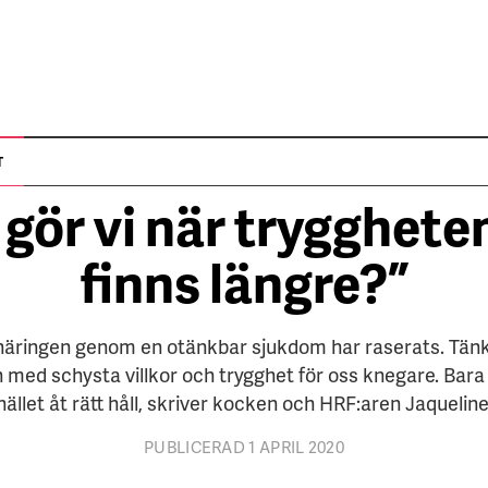
UR TEMAT
CORONAKRISEN
DEBATT
CORONA
T
gör vi när trygghete
finns längre?”
ine Lenander.
Daniel Nilsson
äringen genom en otänkbar sjukdom har raserats. Tänk
 med schysta villkor och trygghet för oss knegare. Bara
ället åt rätt håll, skriver kocken och HRF:aren Jaquelin
PUBLICERAD 1 APRIL 2020