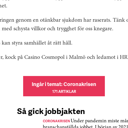
het.
ingen genom en otänkbar sjukdom har raserats. Tänk o
med schysta villkor och trygghet för oss knegare.
kan styra samhället åt rätt håll.
er, kock på Casino Cosmopol i Malmö och ledamot i HR
Ingår i temat: Coronakrisen
171 ARTIKLAR
Så gick jobbjakten
CORONAKRISEN
Under pandemin miste må
branschanställda jobbet. I början av 202