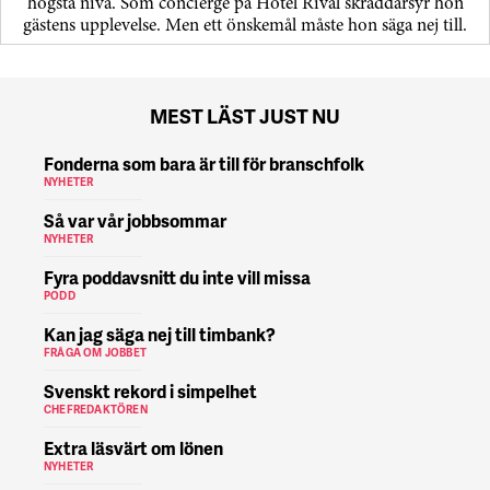
högsta nivå. Som concierge på Hotel Rival skräddarsyr hon
gästens upp­levelse. Men ett önskemål måste hon säga nej till.
MEST LÄST JUST NU
Fonderna som bara är till för branschfolk
NYHETER
Så var vår jobbsommar
NYHETER
Fyra poddavsnitt du inte vill missa
PODD
Kan jag säga nej till timbank?
FRÅGA OM JOBBET
Svenskt rekord i simpelhet
CHEFREDAKTÖREN
Extra läsvärt om lönen
NYHETER