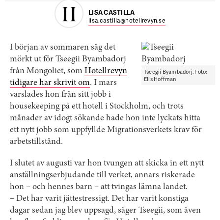
LISA CASTILLA
lisa.castilla@hotellrevyn.se
I början av sommaren såg det
mörkt ut för Tseegii Byambadorj
från Mongoliet, som
Hotellrevyn
Tseegii Byambadorj. Foto:
Elis Hoffman
tidigare har skrivit om
. I mars
varslades hon från sitt jobb i
housekeeping på ett hotell i Stockholm, och trots
månader av idogt sökande hade hon inte lyckats hitta
ett nytt jobb som uppfyllde Migrationsverkets krav för
arbetstillstånd.
I slutet av augusti var hon tvungen att skicka in ett nytt
anställningserbjudande till verket, annars riskerade
hon – och hennes barn – att tvingas lämna landet.
– Det har varit jättestressigt. Det har varit konstiga
dagar sedan jag blev uppsagd, säger Tseegii, som även