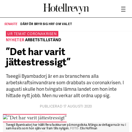
DÄRFÖR BRYR SIG HRF OM VALET
SENASTE
SE
UR TEMAT
CORONAKRISEN
NYHETER
ARBETSTILLSTÅND
”Det har varit
jättestressigt”
Tseegii Byambadorj är en av branschens alla
arbetskraftsinvandrare som drabbats av coronakrisen. I
augusti skulle hon tvingats lämna landet om hon inte
hittade nytt jobb. Men nu verkar allt ordna upp sig.
PUBLICERAD 17 AUGUSTI 2020
Tseegii Byambadorj har hållit flera fackkurser på mongoliska. Många av deltagarna är nu i
samma sits som hon själv var fram tills nyligen.
FOTO:
Elis Hoffman