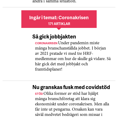
andra i samma situation.
Ingår i temat: Coronakrisen
171 ARTIKLAR
Så gick jobbjakten
CORONAKRISEN
Under pandemin miste
många branschanställda jobbet. I början
av 2021 pratade vi med tre HRF-
medlemmar om hur de skulle gå vidare. Så
här gick det med jobbjakt och
framtidsplaner!
Nu granskas fusk med covidstöd
STÖD
Olika former av stöd har hjälpt
många branschföretag att klara sig
ekonomiskt under coronakrisen. Men alla
får inte ut pengarna. Orsaken kan vara
såväl medvetet bedrägeri som missar i