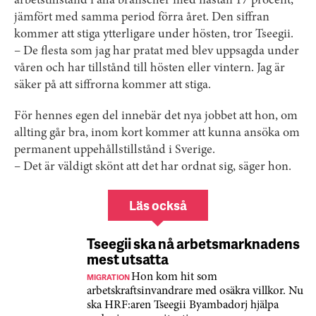
arbetstillstånd i alla branscher med nästan 17 procent,
jämfört med samma period förra året. Den siffran
kommer att stiga ytterligare under hösten, tror Tseegii.
– De flesta som jag har pratat med blev uppsagda under
våren och har tillstånd till hösten eller vintern. Jag är
säker på att siffrorna kommer att stiga.
För hennes egen del innebär det nya jobbet att hon, om
allting går bra, inom kort kommer att kunna ansöka om
permanent uppehållstillstånd i Sverige.
– Det är väldigt skönt att det har ordnat sig, säger hon.
Läs också
Tseegii ska nå arbetsmarknadens
mest utsatta
MIGRATION
Hon kom hit som
arbetskraftsinvandrare med osäkra villkor. Nu
ska HRF:aren Tseegii Byambadorj hjälpa