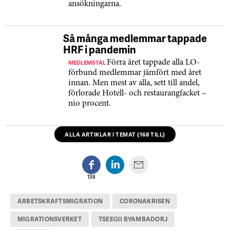
ansökningarna.
Så många medlemmar tappade
HRF i pandemin
MEDLEMSTAL
Förra året tappade alla LO-
förbund medlemmar jämfört med året
innan. Men mest av alla, sett till andel,
förlorade Hotell- och restaurangfacket –
nio procent.
ALLA ARTIKLAR I TEMAT (168 TILL)
136
ARBETSKRAFTSMIGRATION
CORONAKRISEN
MIGRATIONSVERKET
TSEEGII BYAMBADORJ