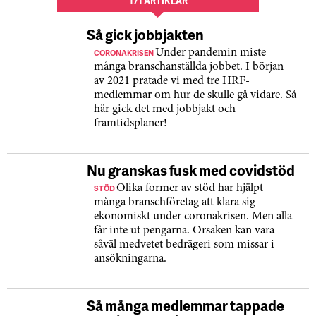
171 ARTIKLAR
Så gick jobbjakten
CORONAKRISEN
Under pandemin miste
många branschanställda jobbet. I början
av 2021 pratade vi med tre HRF-
medlemmar om hur de skulle gå vidare. Så
här gick det med jobbjakt och
framtidsplaner!
Nu granskas fusk med covidstöd
STÖD
Olika former av stöd har hjälpt
många branschföretag att klara sig
ekonomiskt under coronakrisen. Men alla
får inte ut pengarna. Orsaken kan vara
såväl medvetet bedrägeri som missar i
ansökningarna.
Så många medlemmar tappade