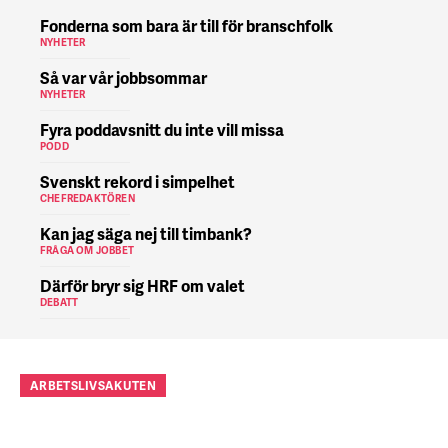
Fonderna som bara är till för branschfolk
NYHETER
Så var vår jobbsommar
NYHETER
Fyra poddavsnitt du inte vill missa
PODD
Svenskt rekord i simpelhet
CHEFREDAKTÖREN
Kan jag säga nej till timbank?
FRÅGA OM JOBBET
Därför bryr sig HRF om valet
DEBATT
ARBETSLIVSAKUTEN