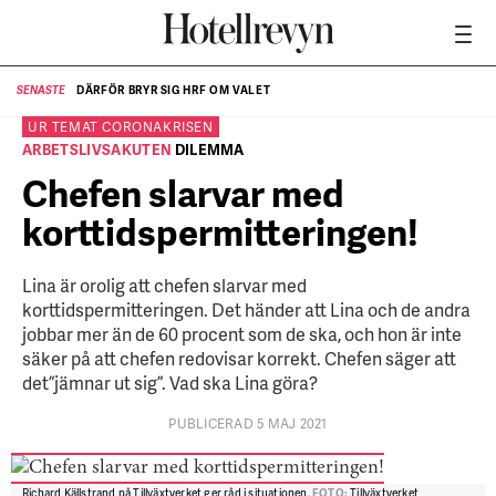
DÄRFÖR BRYR SIG HRF OM VALET
SENASTE
SE
UR TEMAT
CORONAKRISEN
ARBETSLIVSAKUTEN
DILEMMA
Chefen slarvar med
korttidspermitteringen!
Lina är orolig att chefen slarvar med
korttidspermitteringen. Det händer att Lina och de andra
jobbar mer än de 60 procent som de ska, och hon är inte
säker på att chefen redovisar korrekt. Chefen säger att
det ”jämnar ut sig”. Vad ska Lina göra?
PUBLICERAD 5 MAJ 2021
Richard Källstrand på Tillväxtverket ger råd i situationen.
FOTO:
Tillväxtverket,