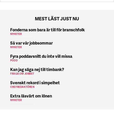
MEST LÄST JUST NU
Fonderna som bara är till för branschfolk
NYHETER
Så var vår jobbsommar
NYHETER
Fyra poddavsnitt du inte vill missa
PODD
Kan jag säga nej till timbank?
FRÅGA OM JOBBET
Svenskt rekord i simpelhet
CHEFREDAKTÖREN
Extra läsvärt om lönen
NYHETER