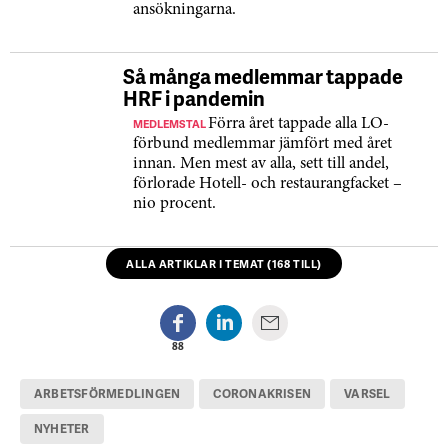
ansökningarna.
Så många medlemmar tappade
HRF i pandemin
MEDLEMSTAL
Förra året tappade alla LO-
förbund medlemmar jämfört med året
innan. Men mest av alla, sett till andel,
förlorade Hotell- och restaurangfacket –
nio procent.
ALLA ARTIKLAR I TEMAT (168 TILL)
88
ARBETSFÖRMEDLINGEN
CORONAKRISEN
VARSEL
NYHETER