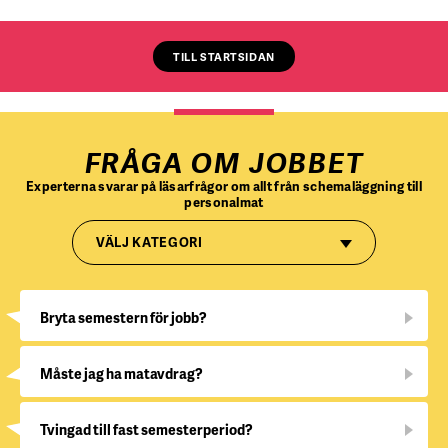
TILL STARTSIDAN
FRÅGA OM JOBBET
Experterna svarar på läsarfrågor om allt från schemaläggning till
personalmat
VÄLJ KATEGORI
Bryta semestern för jobb?
Måste jag ha matavdrag?
Tvingad till fast semesterperiod?