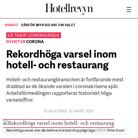
DÄRFÖR BRYR SIG HRF OM VALET
SENASTE
SE
UR TEMAT
CORONAKRISEN
NYHETER
CORONA
Rekordhöga varsel inom
hotell- och restaurang
Hotell- och restaurangbranschen är fortfarande mest
drabbad av de ökande varslen i coronakrisens spår.
Arbetsförmedlingen rapporterar historiskt höga
varselsiffror.
PUBLICERAD 30 MARS 2020
Rekordhöga varsel, men alla behöver inte leda till uppsägningar.
FOTO:
Peter Kroon