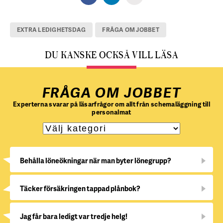
EXTRA LEDIGHETSDAG
FRÅGA OM JOBBET
DU KANSKE OCKSÅ VILL LÄSA
FRÅGA OM JOBBET
Experterna svarar på läsarfrågor om allt från schemaläggning till
personalmat
Behålla löneökningar när man byter lönegrupp?
Täcker försäkringen tappad plånbok?
Jag får bara ledigt var tredje helg!