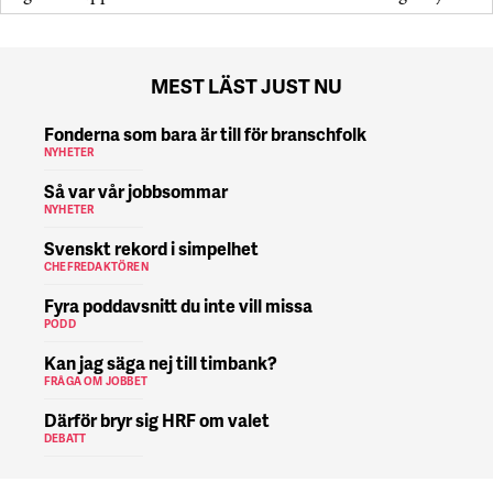
MEST LÄST JUST NU
Fonderna som bara är till för branschfolk
NYHETER
Så var vår jobbsommar
NYHETER
Svenskt rekord i simpelhet
CHEFREDAKTÖREN
Fyra poddavsnitt du inte vill missa
PODD
Kan jag säga nej till timbank?
FRÅGA OM JOBBET
Därför bryr sig HRF om valet
DEBATT