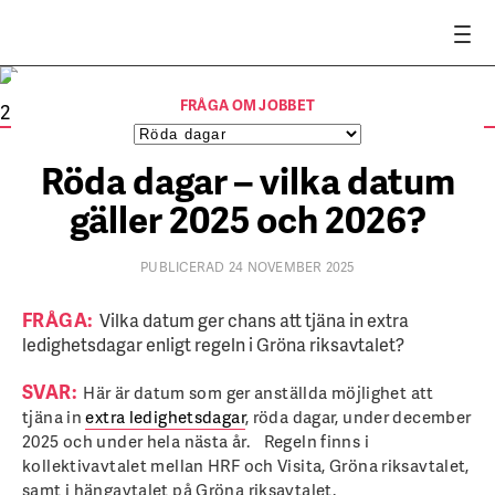
Foto: Mostphotos
FRÅGA OM JOBBET
Röda dagar – vilka datum
gäller 2025 och 2026?
PUBLICERAD 24 NOVEMBER 2025
FRÅGA:
Vilka datum ger chans att tjäna in extra
ledighetsdagar enligt regeln i Gröna riksavtalet?
SVAR:
Här är datum som ger anställda möjlighet att
tjäna in
extra ledighetsdagar
, röda dagar, under december
2025 och under hela nästa år. Regeln finns i
kollektivavtalet mellan HRF och Visita, Gröna riksavtalet,
samt i hängavtalet på Gröna riksavtalet.