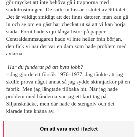
gör mycket att inte behöva gå i trapporna med
städutrustningen. De satte in hissar i slutet av 90-talet.
Det är väldigt smidigt att det finns datorer, man kan gå
in och se om en gäst har checkat ut så att vi kan börja
städa. Förut hade vi ju långa listor på papper.
Centraldammsugaren hade vi inte heller från början,
den fick vi när det var en dam som hade problem med
axlarna.
Har du funderat på att byta jobb?
– Jag gjorde ett försök 1976–1977. Jag tänkte att jag
skulle prova något annat så jag sydde skinnjackor på en
fabrik. Men jag längtade tillbaka hit. När jag hade
problem med händerna var jag ett kort tag på
Siljansknäcke, men där hade de stengolv och det
klarade inte knäna av.
Om att vara med i facket