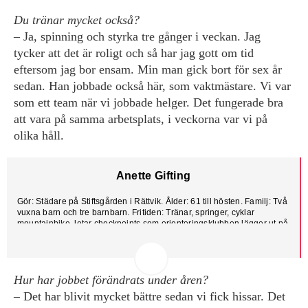
Du tränar mycket också?
– Ja, spinning och styrka tre gånger i veckan. Jag
tycker att det är roligt och så har jag gott om tid
eftersom jag bor ensam. Min man gick bort för sex år
sedan. Han jobbade också här, som vaktmästare. Vi var
som ett team när vi jobbade helger. Det fungerade bra
att vara på samma arbetsplats, i veckorna var vi på
olika håll.
Anette Gifting
Gör: Städare på Stiftsgården i Rättvik. Ålder: 61 till hösten. Familj: Två
vuxna barn och tre barnbarn. Fritiden: Tränar, springer, cyklar
mountainbike, letar checkpoints som orienteringsklubben lägger ut på
kartor. Gillar vandringsresor. Kassör i BRF:n.
Hur har jobbet förändrats under åren?
– Det har blivit mycket bättre sedan vi fick hissar. Det