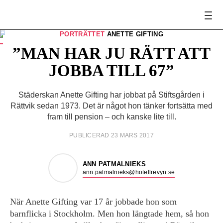
UR TEMAT
PORTRÄTTET
ANETTE GIFTING
HRF:aren Anette Gifting är förtroendevald sedan tio år
tillbaka.
”MAN HAR JU RÄTT ATT
FOTO:
Henrik Hansson
JOBBA TILL 67”
Städerskan Anette Gifting har jobbat på Stiftsgården i
Rättvik sedan 1973. Det är något hon tänker fortsätta med
fram till pension – och kanske lite till.
PUBLICERAD 23 MARS 2017
ANN PATMALNIEKS
ann.patmalnieks@hotellrevyn.se
När Anette Gifting var 17 år jobbade hon som
barnflicka i Stockholm. Men hon längtade hem, så hon