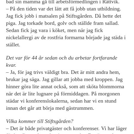
bad sin mamma gå till arbetsförmedlingen i Rättvik.
– På den tiden var det lätt att få jobb utan utbildning.
Jag fick jobb i matsalen på Stiftsgården. Då hette det
piga. Jag torkade bord, golv och ställde fram sallad.
Sedan fick jag vara i ­​​­köket, men när jag fick
nickelallergi av de rostfria formarna började jag städa i
stället.
Det var för 44 år sedan och du arbetar fortfarande
kvar.
– Ja, för jag trivs väldigt bra. Det är mitt andra hem,
brukar jag säga. Jag gillar att jobba med kroppen. Jag
hinner göra lite annat också, som att sköta blommorna
när det är lite lugnare på förmiddagen. På morgonen
städar vi konferenslokalerna, sedan har vi en stund
innan det går att börja med gästrummen.
Vilka kommer till Stiftsgården?
– Det är både privatgäster och konferenser. Vi har läger