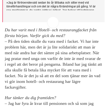
»Jag är förtroendevald sedan tio år ­tillbaka och sitter med vid
löneförhandlingar och om det är några förändringar på gång. Vi är
sex medlemmar, de andra jobbar i köket. Jag tycker att ledningen
lyssnar på våra argument, vi har till exempel fått bättre städbelysning i
konferenslokalerna.«
Du har varit med i Hotell- och restaurang­facket från
första början. Varför gick du med?
– På den tiden skulle du vara med i facket. Vi har inte
problem här, men det är ju lite solidariskt att man är
med när andra har det sämre på sina arbetsplatser. När
jag pratar med unga om varför de inte är med svarar de
i regel att det beror på pengarna. Ibland har jag tänkt att
alla skulle få betala lika mycket för att vara med i
facket. Nu är det ju så att en del som tjänar mer än vad
vi gör inom hotell- och restaurang har lägre
fackavgifter.
Hur tänker du dig framtiden?
– Jag har fyra år kvar till pensionen och så som jag