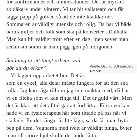
för konfirmander och minnesstunder. Det är mycket
skidåkare under vintern. Vi tar hit vallateam och får
lägga papp på golven så att de inte kladdar ner.
Sommaren är väldigt intensiv och rolig. Då har vi både
barnfamiljer och folk som ska på konserter i Dalhalla.
Man kan bli väldigt trött efter en dag, men sover man
sedan sin sömn är man pigg igen på morgonen.
Städning är ett tungt arbete, vad
Anette Gifting, Stiftsgården,
gör att du orkar?
Rättvik.
– Vi lägger upp arbetet bra. Det är
som en cykel, alla delar måste fungera för att den ska
rulla. Jag kan säga till om jag inte mäktar med, då har
vi en flicka som vi kan ringa till. Det är guld värt. Men
det är klart att det alltid går att förbättra. Förra veckan
hade vi en fysioterapeut här som tittade på oss när vi
städade. En del sängar är lite låga, så då får man byta
ben på dem. Vagnarna med tvätt är väldigt tunga, byter
man till större hjul skulle det underlätta.