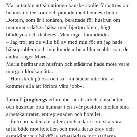
Maria tänkte att situationen kanske skulle förbättras om
hennes dotter kom och pratade med hennes chefer.
Dottern, som är i tonåren, berättade för husfrun om
mammans dåliga hälsa med hjärtproblem, högt
blodtryck och diabetes. Men inget förändrades.
– Jag tror att de ville bli av med mig för att jag hade
hälsoproblem och inte kunde ­arbeta lika snabbt som de
andra, säger Maria.
Maria berättar att husfrun och städarna hade möte varje
morgon klockan åtta.
– Hon skrek på oss och sa: »ni städar inte bra, vi
kommer alla att förlora våra jobb«.
Lynn Ljungbergs
erfarenhet är att ­arbetsplatschefer
och husfruar ofta hamnar i en svår position mellan sina
­arbetskamrater, entreprenaden och hotellet.
– Entreprenaden anställer ­arbetsledare som ska vara
tuffa både mot hotellen och mota deras krav och
samtidigt vara hårdföra arbetsledare mot städarna.