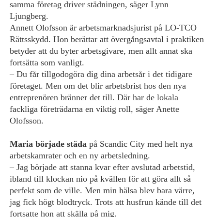
samma företag driver städningen, säger Lynn
Ljungberg.
Annett Olofsson är arbetsmarknadsjurist på LO-TCO
Rättsskydd. Hon berättar att övergångsavtal i praktiken
­betyder att du ­byter arbetsgivare, men allt annat ska
fortsätta som vanligt.
– Du får tillgodogöra dig dina arbetsår i det tidigare
företaget. Men om det blir arbetsbrist hos den nya
entreprenören bränner det till. Där har de lokala
fackliga företrädarna en viktig roll, säger Anette
Olofsson.
Maria började städa
på Scandic City med helt nya
arbetskamrater och en ny arbetsledning.
– Jag började att stanna kvar efter avslutad arbetstid,
ibland till klockan nio på kvällen för att göra allt så
perfekt som de ville. Men min hälsa blev bara värre,
jag fick högt blodtryck. Trots att husfrun kände till det
fortsatte hon att skälla på mig.