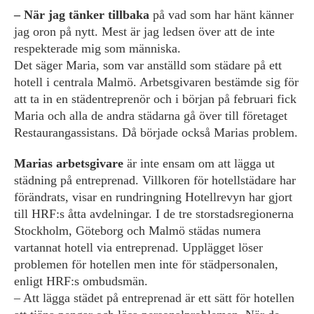
– När jag tänker tillbaka
på vad som har hänt känner
jag oron på nytt. Mest är jag ledsen över att de inte
respekterade mig som människa.
Det säger Maria, som var anställd som städare på ett
hotell i centrala Malmö. ­Arbetsgivaren ­bestämde sig för
att ta in en städentreprenör och i början på februari fick
Maria och alla de andra städarna gå över till företaget
Restaurang­assistans. Då började också ­Marias problem.
Marias arbetsgivare
är inte ensam om att lägga ut
städning på entreprenad. Villkoren för hotellstädare har
förändrats, visar en rund­ringning Hotellrevyn har gjort
till HRF:s åtta avdelningar. I de tre storstadsregionerna
Stockholm, Göteborg och Malmö städas numera
vartannat hotell via entreprenad. Upplägget löser
problemen för hotellen men inte för städpersonalen,
enligt HRF:s ombudsmän.
– Att lägga städet på entreprenad är ett sätt för hotellen