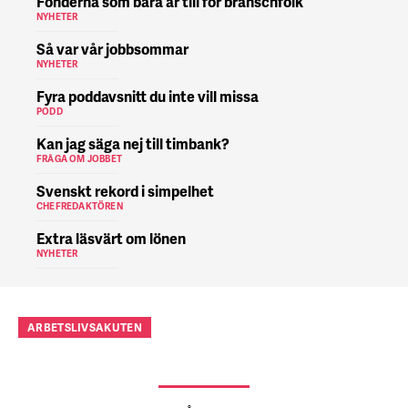
Fonderna som bara är till för branschfolk
NYHETER
Så var vår jobbsommar
NYHETER
Fyra poddavsnitt du inte vill missa
PODD
Kan jag säga nej till timbank?
FRÅGA OM JOBBET
Svenskt rekord i simpelhet
CHEFREDAKTÖREN
Extra läsvärt om lönen
NYHETER
ARBETSLIVSAKUTEN