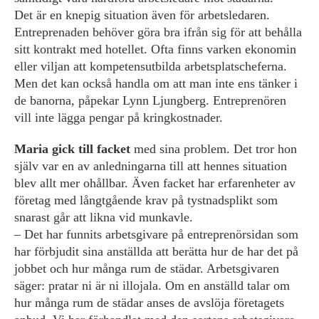
Det är en knepig situation även för arbets­ledaren.
Entreprenaden behöver göra bra ifrån sig för att behålla
sitt kontrakt med hotellet. Ofta finns ­varken ekonomin
eller viljan att kompetens­utbilda arbetsplatscheferna.
Men det kan också handla om att man inte ens tänker i
de banorna, påpekar Lynn Ljungberg. Entreprenören
vill inte lägga pengar på kringkostnader.
Maria gick till facket
med sina problem. Det tror hon
själv var en av anledningarna till att hennes situation
blev allt mer ohållbar. Även facket har erfarenheter av
företag med långtgående krav på tystnadsplikt som
snarast går att likna vid munkavle.
– Det har funnits arbetsgivare på entreprenörsidan som
har förbjudit sina anställda att berätta hur de har det på
jobbet och hur många rum de städar. Arbetsgivaren
säger: pratar ni är ni illojala. Om en anställd talar om
hur många rum de städar anses de avslöja företagets