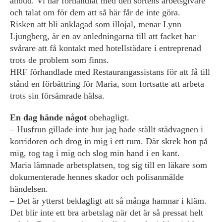
anbud. Vi har förhandlat med den sortens arbetsgivare
och talat om för dem att så här får de inte göra.
Risken att bli anklagad som illojal, menar Lynn
Ljungberg, är en av anledningarna till att facket har
svårare att få kontakt med hotellstädare i entreprenad
trots de problem som finns.
HRF förhandlade med Restaurang­assistans för att få till
stånd en förbättring för Maria, som fortsatte att arbeta
trots sin försämrade hälsa.
En dag hände något
obehagligt.
– Husfrun gillade inte hur jag hade ställt städvagnen i
korridoren och drog in mig i ett rum. Där skrek hon på
mig, tog tag i mig och slog min hand i en kant.
Maria lämnade arbetsplatsen, tog sig till en läkare som
dokumenterade hennes ­skador och polisanmälde
händelsen.
– Det är ytterst beklagligt att så många hamnar i kläm.
Det blir inte ett bra arbetslag när det är så pressat helt