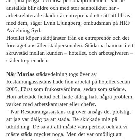
att tjäna pengar och lösa personalproblemen. När de
anställda blir äldre och med stor sannolikhet har ­
arbetsrelaterade skador är entreprenad ett sätt att bli av
med dem, säger Lynn Ljungberg, ombudsman på HRF
Avdelning Syd.
Hotellet köper städtjänster från en ­entreprenör och det
företaget anställer ­städpersonalen. Städarna hamnar i ett
skruvstäd mellan kunden – hotellet, och arbetsgivaren –
städentreprenaden.
När Marias
städavdelning togs över av
Restaurangassistans hade hon arbetat på hotellet sedan
2005. Först som frukost­värdinna, sedan som städare.
Hon arbetade heltid och hade aldrig haft några problem,
varken med arbetskamrater eller chefer.
– När Restaurangassistans tog över ansågs det plötsligt
att jag var dålig på att städa. De skickade mig på
utbildning. De sa att allt måste vara perfekt och att vi
måste städa mycket noga. Men det var omöjligt att