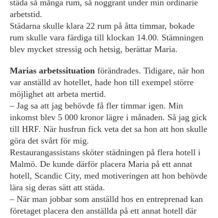
städa så många rum, så noggrant under min ordinarie
arbetstid.
Städarna skulle klara 22 rum på åtta timmar, bokade
rum skulle vara färdiga till klockan 14.00. Stämningen
blev mycket stressig och hetsig, berättar Maria.
Marias arbetssituation
förändrades. ­Tidigare, när hon
var anställd av hotellet, hade hon till exempel större
möjlighet att arbeta mertid.
– Jag sa att jag behövde få fler timmar igen. Min
inkomst blev 5 000 kronor lägre i månaden. Så jag gick
till HRF. När husfrun fick veta det sa hon att hon skulle
göra det svårt för mig.
Restaurangassistans sköter städningen på flera hotell i
Malmö. De kunde därför placera Maria på ett annat
hotell, Scandic City, med motiveringen att hon behövde
lära sig deras sätt att städa.
– När man jobbar som anställd hos en entreprenad kan
företaget placera den anställda på ett annat hotell där