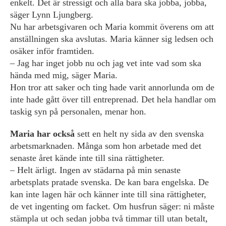
enkelt. Det är stressigt och alla bara ska jobba, jobba,
säger Lynn Ljungberg.
Nu har arbetsgivaren och Maria kommit överens om att
anställningen ska avslutas. Maria känner sig ledsen och
osäker inför framtiden.
– Jag har inget jobb nu och jag vet inte vad som ska
hända med mig, säger Maria.
Hon tror att saker och ting hade varit annorlunda om de
inte hade gått över till entreprenad. Det hela handlar om
taskig syn på personalen, menar hon.
Maria har också
sett en helt ny sida av den svenska
arbetsmarknaden. Många som hon arbetade med det
senaste året kände inte till sina rättigheter.
– Helt ärligt. Ingen av städarna på min senaste
arbetsplats pratade svenska. De kan bara engelska. De
kan inte lagen här och känner inte till sina rättigheter,
de vet ingenting om facket. Om husfrun säger: ni måste
stämpla ut och sedan jobba två timmar till utan betalt,