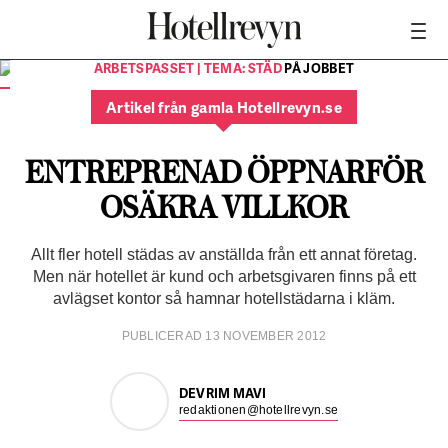
UR TEMAT
ARBETSPASSET | TEMA: STÄD
PÅ JOBBET
Städarna hamnar i ett skruvstäd mellan kunden -- hotellet,
och arbetsgivaren -- städentreprenaden.
FOTO:
Artikel från gamla Hotellrevyn.se
Istockphoto
ENTREPRENAD ÖPPNARFÖR
OSÄKRA VILLKOR
Allt fler hotell städas av anställda från ett annat företag.
Men när hotellet är kund och arbetsgivaren finns på ett
avlägset kontor så hamnar hotellstädarna i kläm.
PUBLICERAD 13 NOVEMBER 2012
DEVRIM MAVI
redaktionen@hotellrevyn.se