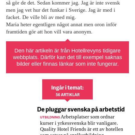
så gör de det. Sedan kommer jag. Jag är inte svensk
men jag vet hur det funkar i Sverige. Jag är med i
facket. De ville bli av med mig.
Maria heter egentligen något annat men oron inför
framtiden gör att hon vill vara anonym.
Den här artikeln är från Hotellrevyns tidigare
webbplats. Därför kan det till exempel saknas
bilder eller finnas länkar som inte fungerar.
Ingår i temat:
56 ARTIKLAR
De pluggar svenska på arbetstid
Arbetsplatser som ordnar
UTBILDNING
kurser i yrkessvenska blir vanligare.
Quality Hotel Friends är ett av hotellen