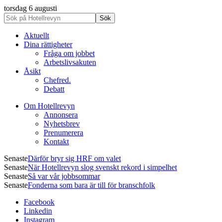
torsdag 6 augusti
Aktuellt
Dina rättigheter
Fråga om jobbet
Arbetslivsakuten
Åsikt
Chefred.
Debatt
Om Hotellrevyn
Annonsera
Nyhetsbrev
Prenumerera
Kontakt
Senaste
Därför bryr sig HRF om valet
Senaste
När Hotellrevyn slog svenskt rekord i simpelhet
Senaste
Så var vår jobbsommar
Senaste
Fonderna som bara är till för branschfolk
Facebook
Linkedin
Instagram