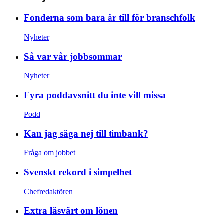
Fonderna som bara är till för branschfolk
Nyheter
Så var vår jobbsommar
Nyheter
Fyra poddavsnitt du inte vill missa
Podd
Kan jag säga nej till timbank?
Fråga om jobbet
Svenskt rekord i simpelhet
Chefredaktören
Extra läsvärt om lönen