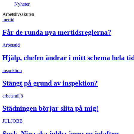
Nyheter
Arbetslivsakuten
mertid
Får de runda nya mertidsreglerna?
Arbetstid
Hjälp, chefen ändrar i mitt schema hela ti
inspektion
Stängt på grund av inspektion?
arbetsmiljö
Städningen börjar slita på mig!
JULJOBB
Suck, Nina ska jobba ännu en julafton