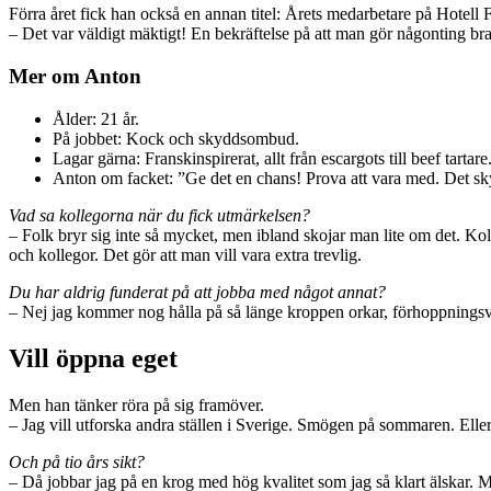
Förra året fick han också en annan titel: Årets medarbetare på Hotell F
– Det var väldigt mäktigt! En bekräftelse på att man gör någonting bra
Mer om Anton
Ålder: 21 år.
På jobbet: Kock och skyddsombud.
Lagar gärna: Franskinspirerat, allt från escargots till beef tarta
Anton om facket: ”Ge det en chans! Prova att vara med. Det s
Vad sa kollegorna när du fick utmärkelsen?
– Folk bryr sig inte så mycket, men ibland skojar man lite om det. Koll
och kollegor. Det gör att man vill vara extra trevlig.
Du har aldrig funderat på att jobba med något annat?
– Nej jag kommer nog hålla på så länge kroppen orkar, förhoppningsvis
Vill öppna eget
Men han tänker röra på sig framöver.
– Jag vill utforska andra ställen i Sverige. Smögen på sommaren. Eller
Och på tio års sikt?
– Då jobbar jag på en krog med hög kvalitet som jag så klart älskar. Men