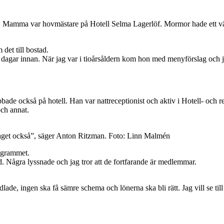
t. Mamma var hovmästare på Hotell Selma Lagerlöf. Mormor hade ett värd
et till bostad.
agar innan. När jag var i tioårsåldern kom hon med menyförslag och j
de också på hotell. Han var nattreceptionist och aktiv i Hotell- och r
ch annat.
 företaget också”, säger Anton Ritzman. Foto: Linn Malmén
ogrammet.
. Några lyssnade och jag tror att de fortfarande är medlemmar.
lade, ingen ska få sämre schema och lönerna ska bli rätt. Jag vill se till 