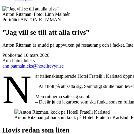
Anton Ritzman.
Foto:
Linn Malmén
Porträttet
ANTON RITZMAN
”Jag vill se till att alla trivs”
Anton Ritzman är snudd på uppvuxen på restaurang och i facket. Inte
Publicerad 10 mars 2026
Ann Patmalnieks
ann.patmalnieks@hotellrevyn.se
N
är italienskinspirerade Hotel Fratelli i Karlstad öp
– Allt höll på att sätta sig. Samtidigt skulle man lev
Men rutinerna satte sig snabbt.
– Det är ju ett lagarbete som ska funka som en rul
Anton Ritzman jobbar som kock på Hotell Fratelli i Karlstad.
Hovis redan som liten