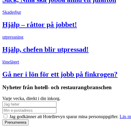
Skadedjur
Hjälp – råttor på jobbet!
utpressning
Hjälp, chefen blir utpressad!
löneläget
Gå ner i lön för ett jobb på finkrogen?
Nyheter från hotell- och restaurangbranschen
Varje vecka, direkt i din inkorg.
Jag godkänner att Hotellrevyn sparar mina personuppgifter.
Läs m