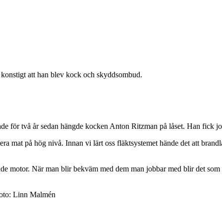
 konstigt att han blev kock och skyddsombud.
pnade för två år sedan hängde kocken Anton Ritzman på låset. Han fick jo
erera mat på hög nivå. Innan vi lärt oss fläktsystemet hände det att brandl
lande motor. När man blir bekväm med dem man jobbar med blir det som e
 Foto: Linn Malmén