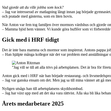
Vad gjorde att du ville jobba som kock?
– Jag var intresserad av matlagning långt innan jag började gymnasie
och pratade med gästerna, som en liten hovis.
När Anton var fem tog familjen över mormors värdshus och gjorde om d
– Mamma bjöd hem vänner. Vi kunde göra bufféer som vi förberedde d
Gick med i HRF tidigt
Det är inte bara mamma och mormor som inspirerat. Antons pappa jobba
– Han hjälpte många kollegor när det var problem med anställningar o
”Jag vill se till att alla trivs på arbetsplatsen. Det är bra för
Anton gick med i HRF när han började restaurang- och livsmedelspr
– Jag var ganska ensam om det. Men jag sa till mina vänner att gå med
Nyligen utsågs han till arbetsplatsens skyddsombud.
– Jag har växt upp med att det ska vara rättvist. Alla ska bli lika behand
Årets medarbetare 2025