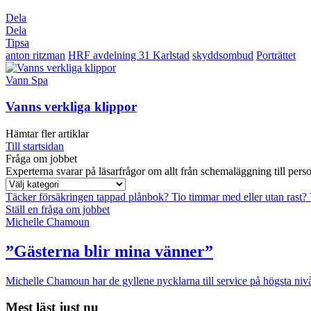
Dela
Dela
Tipsa
anton ritzman
HRF avdelning 31 Karlstad
skyddsombud
Porträttet
Vann Spa
Vanns verkliga klippor
Hämtar fler artiklar
Till startsidan
Fråga om jobbet
Experterna svarar på läsarfrågor om allt från schemaläggning till pers
Täcker försäkringen tappad plånbok?
Tio timmar med eller utan rast?
Ställ en fråga om jobbet
Michelle Chamoun
”Gästerna blir mina vänner”
Michelle Chamoun har de gyllene nycklarna till service på högsta nivå
Mest läst just nu