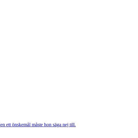
n ett önskemål måste hon säga nej till.