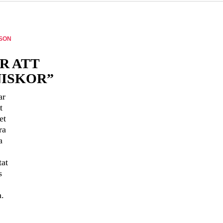
SON
R ATT
ISKOR”
ar
t
et
ra
a
tat
s
a.