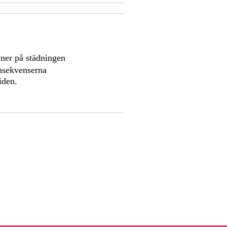
c
 ner på städningen
onsekvenserna
iden.