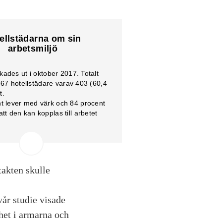
ellstädarna om sin
arbetsmiljö
kades ut i oktober 2017. Totalt
 667 hotellstädare varav 403 (60,4
t.
t lever med värk och 84 procent
tt den kan kopplas till arbetet
t upplever mycket stress på
t har upplevt hot eller våld på
h 7 procent har upplevt sexuella
takten skulle
ier under de senaste 12
a.
vår studie visade
ghet i armarna och