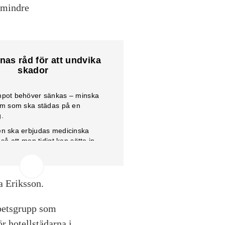
t mindre
nas råd för att undvika
skador
mpot behöver sänkas – minska
um som ska städas på en
.
n ska erbjudas medicinska
 så att man tidigt kan sätta in
mot arbetsskador.
tsen behöver ha
lsovård knuten till sig, och
a Eriksson.
otellstädarna i ergonomi.
betsgrupp som
r hotellstädarna i