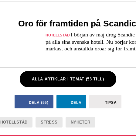
Oro för framtiden på Scandi
I början av maj drog Scandic
HOTELLSTÄD
på alla sina svenska hotell. Nu börjar k
märkas, och anställda oroar sig för framt
ALLA ARTIKLAR I TEMAT (53 TILL)
DELA
(
55
)
DELA
TIPSA
HOTELLSTÄD
STRESS
NYHETER