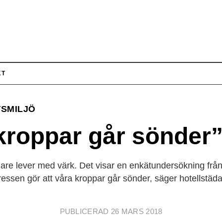
KT
SMILJÖ
kroppar går sönder
ädare lever med värk. Det visar en enkätundersökning fr
ressen gör att våra kroppar går sönder, säger hotellstäda
PUBLICERAD 26 MARS 2018