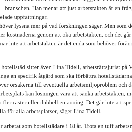
branschen. Han menar att just arbetstakten är en fråg
elade uppfattningar.
höver lyssna mer på vad forskningen säger. Men som de
ner kostnaderna genom att öka arbetstakten, och det går
r inte att arbetstakten är det enda som behöver föränd
hotellstäd sitter även Lina Tidell, arbetsrättsjurist på 
t ange en specifik åtgärd som ska förbättra hotellstädarn
 över orsakerna till eventuella arbetsmiljöproblem och d
en arbetsplats kan lösningen vara att sänka arbetstakten,
in fler raster eller dubbelbemanning. Det går inte att spe
la för alla arbetsplatser, säger Lina Tidell.
r arbetat som hotellstädare i 18 år. Trots en tuff arbet