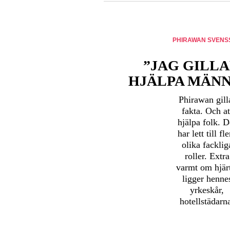
PHIRAWAN SVENS
”JAG GILLA
HJÄLPA MÄNN
Phirawan gill
fakta. Och at
hjälpa folk. D
har lett till fle
olika facklig
roller. Extra
varmt om hjär
ligger henne
yrkeskår,
hotellstädarn