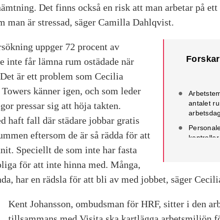
erhämtning. Det finns också en risk att man arbetar på et
m man är stressad, säger Camilla Dahlqvist.
rsökning uppger 72 procent av
Forskar
de inte får lämna rum ostädade när
. Det är ett problem som Cecilia
 Towers känner igen, och som leder
Arbetste
antalet r
egor pressar sig att höja takten.
arbetsdag
d haft fall där städare jobbar gratis
Personale
 rummen eftersom de är så rädda för att
kontroller
åtgärder 
nit. Speciellt de som inte har fasta
Arbetspla
oliga för att inte hinna med. Många,
företagshä
da, har en rädsla för att bli av med jobbet, säger Cecili
utbilda h
Kent Johansson, ombudsman för HRF, sitter i den ar
tillsammans med Visita ska kartlägga arbetsmiljön fö