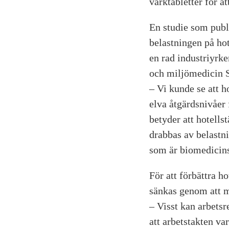
värktabletter för at
En studie som publ
belastningen på ho
en rad industriyrk
och miljömedicin 
– Vi kunde se att h
elva åtgärdsnivåer
betyder att hotellst
drabbas av belastn
som är biomedicins
För att förbättra h
sänkas genom att m
– Visst kan arbetsr
att arbetstakten va