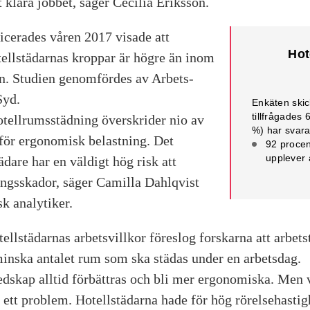
t klara jobbet, säger Cecilia Eriksson.
icerades våren 2017 visade att
Hot
tellstädarnas kroppar är högre än inom
en. Studien genomfördes av Arbets-
Syd.
Enkäten skic
tillfrågades
otellrumsstädning överskrider nio av
%) har svara
 för ergonomisk belastning. Det
92 procen
upplever a
ädare har en väldigt hög risk att
72 procen
ingsskador, säger Camilla Dahlqvist
jobbet
k analytiker.
11 procen
jobbet oc
otellstädarnas arbetsvillkor föreslog forskarna att arbets
trakasser
månadern
inska antalet rum som ska städas under en arbetsdag.
edskap alltid förbättras och bli mer ergonomiska. Men 
r ett problem. Hotellstädarna hade för hög rörelsehasti