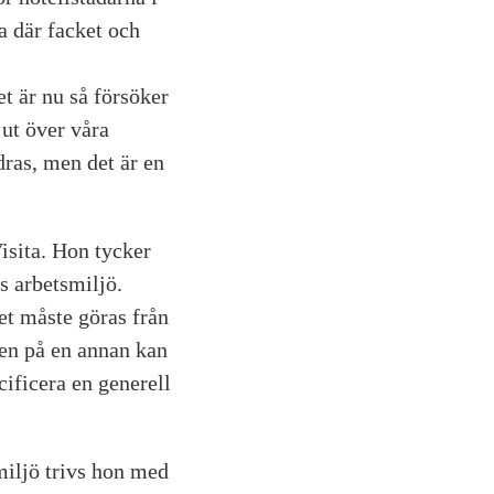
a där facket och
t är nu så försöker
 ut över våra
ras, men det är en
Visita. Hon tycker
as arbetsmiljö.
et måste göras från
 men på en annan kan
cificera en generell
smiljö trivs hon med