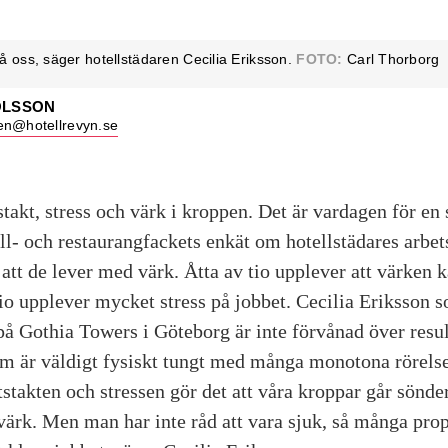
 oss, säger hotellstädaren Cecilia Eriksson.
FOTO:
Carl Thorborg
OLSSON
en@hotellrevyn.se
takt, stress och värk i kroppen. Det är vardagen för en
l- och restaurangfackets enkät om hotellstädares arbet
att de lever med värk. Åtta av tio upplever att värken k
tio upplever mycket stress på jobbet. Cecilia Eriksson s
 Gothia Towers i Göteborg är inte förvånad över resul
som är väldigt fysiskt tungt med många monotona rörels
takten och stressen gör det att våra kroppar går sönder.
värk. Men man har inte råd att vara sjuk, så många prop