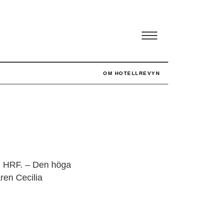
OM HOTELLREVYN
”
ån HRF. – Den höga
ren Cecilia