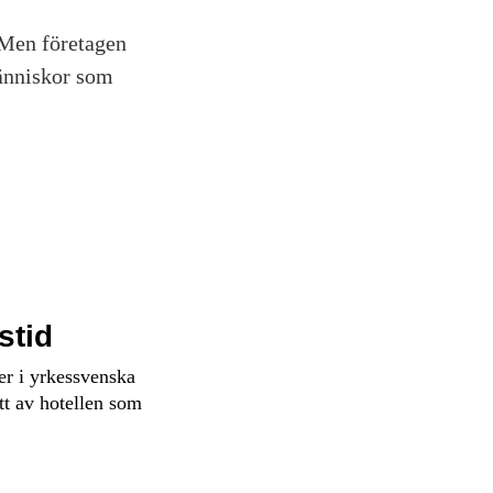
. Men företagen
människor som
stid
er i yrkessvenska
ett av hotellen som