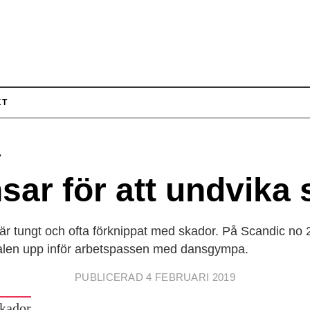
KT
A
sar för att undvika
 är tungt och ofta förknippat med skador. På Scandic no 
alen upp inför arbetspassen med dansgympa.
PUBLICERAD 4 FEBRUARI 2019