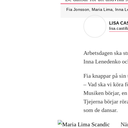
Fia Jonsson, Maria Lima, Inna 
LISA CA
lisa.casti
Arbetsdagen ska st
Inna Lenedenko och
Fia knappar på sin 
– Vad ska vi köra f
Musiken börjar, en
Tjejerna börjar rör
som de dansar.
När