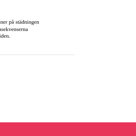
c
 ner på städningen
onsekvenserna
iden.