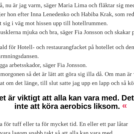
å, nu är jag varm, säger Maria Lima och fläktar sig m
jer hon efter Inna Lenedenko och Habiba Krak, som red
t sig i väg mot hissen upp till hotellrummen.
usklerna mjuka och bra, säger Fia Jonsson och skakar p
ld för Hotell- och restaurangfacket på hotellet och den
värmningsdansen.
gga arbetsskador, säger Fia Jonsson.
 morgonen så det är lätt att göra sig illa då. Om man är
at om det länge, till slut satte jag upp en lapp och så kö
et är viktigt att alla kan vara med. De
inte att köra aerobics liksom.
 för tuff eller ta för mycket tid. En eller ett par låtar
 vara lagom snabb takt så att alla kan vara med.