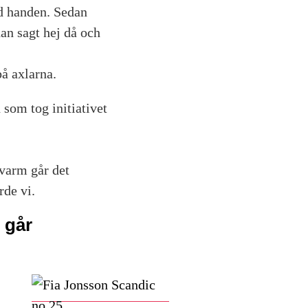
ed handen. Sedan
an sagt hej då och
å axlarna.
 som tog initiativet
 varm går det
rde vi.
t går