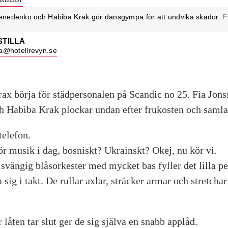
Lenedenko och Habiba Krak gör dansgympa för att undvika skador.
F
STILLA
lla@hotellrevyn.se
rax börja för städpersonalen på Scandic no 25. Fia Jon
 Habiba Krak plockar undan efter frukosten och samlas
telefon.
ör musik i dag, bosniskt? Ukrainskt? Okej, nu kör vi.
 svängig blåsorkester med mycket bas fyller det lilla 
a sig i takt. De rullar axlar, sträcker armar och stretcha
 låten tar slut ger de sig själva en snabb applåd.