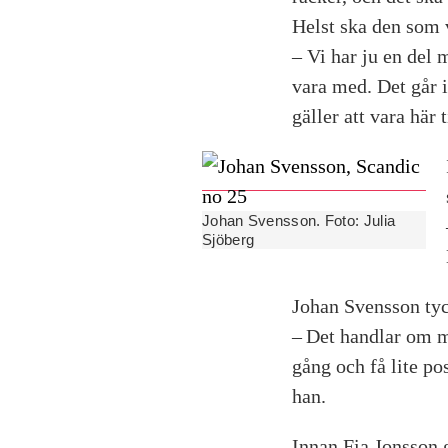
Helst ska den som v
– Vi har ju en del 
vara med. Det går 
gäller att vara här t
Johan Svensson. Foto: Julia
Sjöberg
Johan Svensson tycke
– Det handlar om m
gång och få lite po
han.
Innan Fia Jonsson g