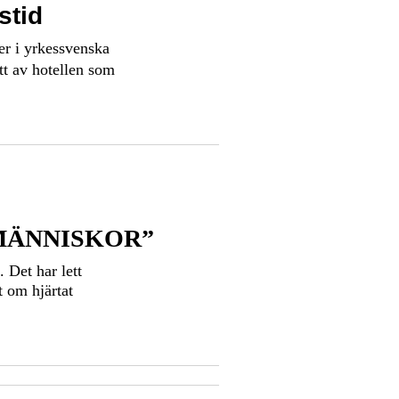
stid
er i yrkessvenska
ett av hotellen som
 MÄNNISKOR”
. Det har lett
mt om hjärtat