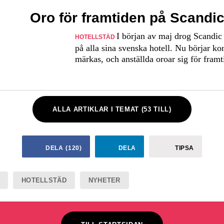
Oro för framtiden på Scandi
I början av maj drog Scandic
HOTELLSTÄD
på alla sina svenska hotell. Nu börjar k
märkas, och anställda oroar sig för framt
ALLA ARTIKLAR I TEMAT (53 TILL)
DELA
(
120
)
DELA
TIPSA
HOTELLSTÄD
NYHETER