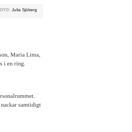
OTO:
Julia Sjöberg
sson, Maria Lima,
 i en ring.
personalrummet.
r nackar samtidigt