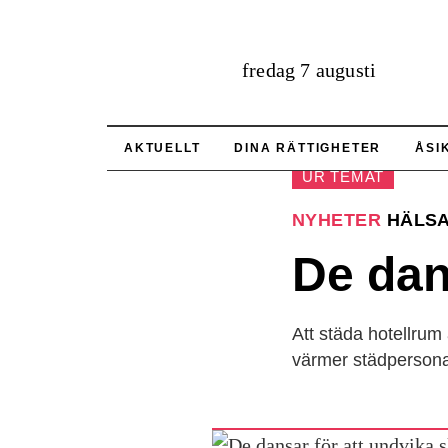
fredag 7 augusti
AKTUELLT
DINA RÄTTIGHETER
ÅSI
UR TEMAT
NYHETER
HÄLS
De dan
Att städa hotellrum
värmer städperson