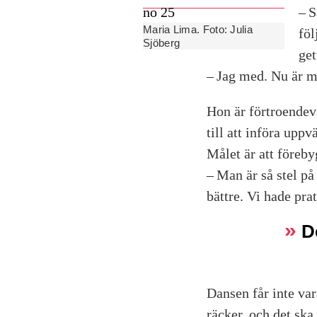
– S
Maria Lima. Foto: Julia
föl
Sjöberg
get
– Jag med. Nu är m
Hon är förtroendeva
till att införa upp
Målet är att föreby
– Man är så stel på
bättre. Vi hade prat
D
Dansen får inte vara
räcker, och det ska