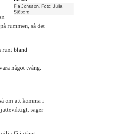
Fia Jonsson. Foto: Julia
Sjöberg
an
p på rummen, så det
n runt bland
 vara något tvång.
kså om att komma i
jätteviktigt, säger
vilja få i gång