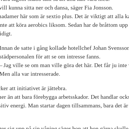
ill kunna sitta ner och dansa, säger Fia Jonsson.
madamer här som är sextio plus. Det är viktigt att alla k
inte att köra aerobics liksom. Sedan har de bråttom up
idigt.
Innan de satte i gång kollade hotellchef Johan Svensso
städpersonalen för att se om intresse fanns.
– Jag ville se om man ville göra det här. Det får ju inte
Men alla var intresserade.
r att initiativet är jättebra.
er än att bara förebygga arbetsskador. Det handlar oc
sitiv energi. Man startar dagen tillsammans, bara det är 
er sig upp på sin våning säger hon att hon gärna skulle 