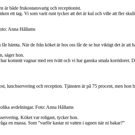
en är både frukostansvarig och receptionist.
 ett tag. Vi som varit runt tycker att det är kul och ville att fler skulle
Foto: Anna Hållams
 får hämta. När de från köket är hos oss får de se hur viktigt det är att hå
m, säger hon.
 har kommit vagnar med ren tvätt och vi har ganska smala korridorer. De
kost, lunchservering och reception. Tjänsten är på 75 procent, men hon
olika avdelningar. Foto: Anna Hållams
lsservering. Köket var roligast, tycker hon.
råga en massa. Som ”varför kastar ni vatten i ugnen när ni bakar?”