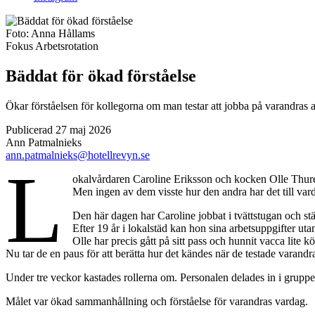
Foto:
Anna Hållams
Fokus
Arbetsrotation
Bäddat för ökad förståelse
Ökar förståelsen för kollegorna om man testar att jobba på varandras
Publicerad 27 maj 2026
Ann Patmalnieks
ann.patmalnieks@hotellrevyn.se
L
okalvårdaren Caroline Eriksson och kocken Olle Thures
Men ingen av dem visste hur den andra har det till var
Den här dagen har Caroline jobbat ­i tvättstugan och st
Efter 19 år i lokalstäd kan hon sina arbetsuppgifter uta
Olle har precis gått på sitt pass och hunnit vacca lite kö
Nu tar de en paus för att berätta hur det kändes när de testade varandra
Under tre veckor kastades rollerna om. Personalen delades in i gruppe
Målet var ökad sammanhållning och förståelse för varandras vardag.