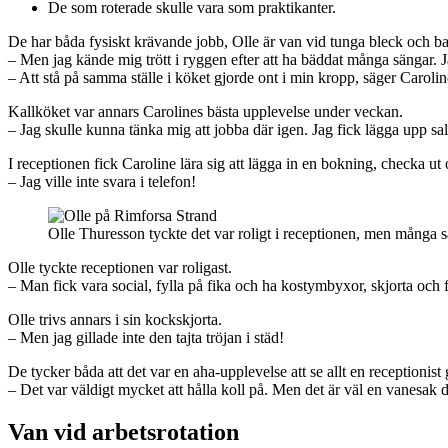
De som roterade skulle vara som praktikanter.
De har båda fysiskt krävande jobb, Olle är van vid tunga bleck och ba
– Men jag kände mig trött i ryggen efter att ha bäddat många sängar. Jag 
– Att stå på samma ställe i köket gjorde ont i min kropp, säger Carolin
Kallköket var annars Carolines bästa upplevelse under veckan.
– Jag skulle kunna tänka mig att jobba där igen. Jag fick lägga upp sall
I receptionen fick Caroline lära sig att lägga in en bokning, checka ut
– Jag ville inte svara i telefon!
Olle Thuresson tyckte det var roligt i receptionen, men många s
Olle tyckte receptionen var roligast.
– Man fick vara social, fylla på fika och ha kostymbyxor, skjorta och f
Olle trivs annars i sin kockskjorta.
– Men jag gillade inte den tajta tröjan i städ!
De tycker båda att det var en aha-upplevelse att se allt en receptionist 
– Det var väldigt mycket att hålla koll på. Men det är väl en vanesak 
Van vid arbetsrotation