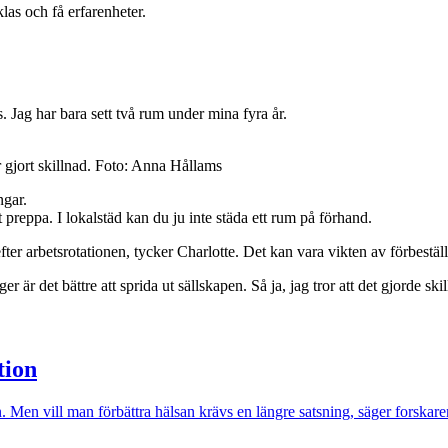
las och få erfarenheter.
. Jag har bara sett två rum under mina fyra år.
 gjort skillnad. Foto: Anna Hållams
ngar.
t preppa. I lokalstäd kan du ju inte städa ett rum på förhand.
 efter arbetsrotationen, tycker Charlotte. Det kan vara vikten av förbest
är det bättre att sprida ut sällskapen. Så ja, jag tror att det gjorde skil
tion
. Men vill man förbättra hälsan krävs en längre satsning, säger forskar