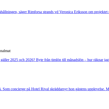
nhållningen, säger Rimforsa strands vd Veronica Eriksson om projektet 
onalmat
 gäller 2025 och 2026?
Byte från timlön till månadslön – hur räknar jag
. Som concierge på Hotel Rival skräddarsyr hon gästens upp­levelse. Me