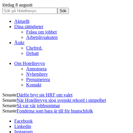
lördag 8 augusti
Aktuellt
Dina rättigheter
Fråga om jobbet
Arbetslivsakuten
Åsikt
Chefred.
Debatt
Om Hotellrevyn
Annonsera
Nyhetsbrev
Prenumerera
Kontakt
Senaste
Därför bryr sig HRF om valet
Senaste
När Hotellrevyn slog svenskt rekord i simpelhet
Senaste
Så var vår jobbsommar
Senaste
Fonderna som bara är till för branschfolk
Facebook
Linkedin
Instagram