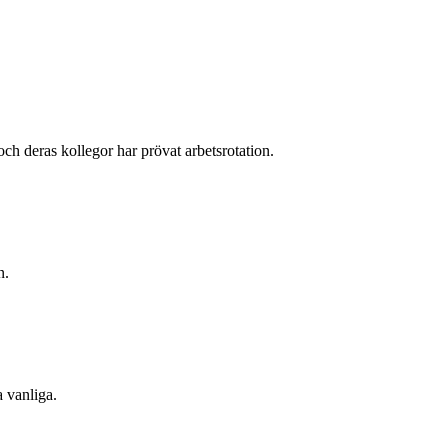
h deras kollegor har prövat arbetsrotation.
n.
a vanliga.