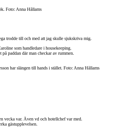
kök. Foto: Anna Hållams
ga trodde till och med att jag skulle sjukskriva mig.
n Caroline som handledare i housekeeping.
emet på paddan där man checkar av rummen.
sson har slängen till hands i stället. Foto: Anna Hållams
en vecka var. Även vd och hotellchef var med.
verka gästupplevelsen.