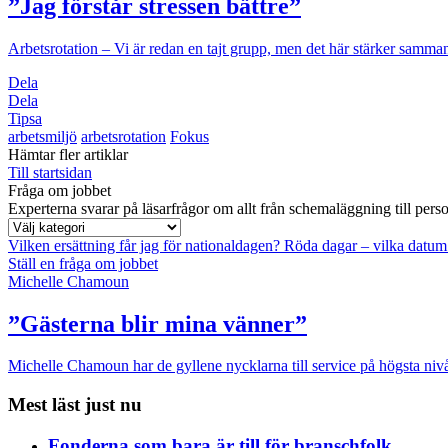
”Jag förstår stressen bättre”
Arbetsrotation
– Vi är redan en tajt grupp, men det här stärker samma
Dela
Dela
Tipsa
arbetsmiljö
arbetsrotation
Fokus
Hämtar fler artiklar
Till startsidan
Fråga om jobbet
Experterna svarar på läsarfrågor om allt från schemaläggning till pers
Vilken ersättning får jag för nationaldagen?
Röda dagar – vilka datum
Ställ en fråga om jobbet
Michelle Chamoun
”Gästerna blir mina vänner”
Michelle Chamoun har de gyllene nycklarna till service på högsta nivå
Mest läst just nu
Fonderna som bara är till för branschfolk