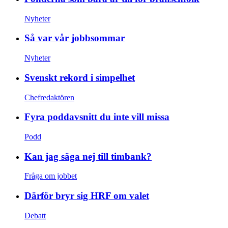
Nyheter
Så var vår jobbsommar
Nyheter
Svenskt rekord i simpelhet
Chefredaktören
Fyra poddavsnitt du inte vill missa
Podd
Kan jag säga nej till timbank?
Fråga om jobbet
Därför bryr sig HRF om valet
Debatt