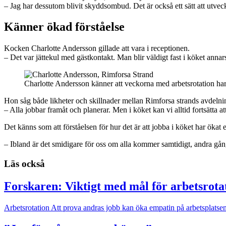
– Jag har dessutom blivit skydds­ombud. Det är också ett sätt att utveck
Känner ökad förståelse
Kocken Charlotte Andersson gillade att vara i receptionen.
– Det var jättekul med gästkontakt. Man blir väldigt fast i köket annars
Charlotte Andersson känner att veckorna med arbetsrotation har
Hon såg både likheter och skillnader mellan Rimforsa strands avdelni
– Alla jobbar framåt och planerar. Men i köket kan vi alltid fortsätta at
Det känns som att förståelsen för hur det är att jobba i köket har ökat
– Ibland är det smidigare för oss om alla kommer samtidigt, andra gånger 
Läs också
Forskaren: Viktigt med mål för arbetsrota
Arbetsrotation
Att prova andras jobb kan öka empatin på arbetsplatsen