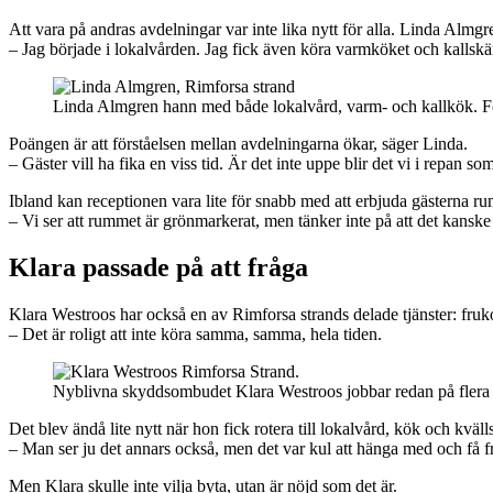
Att vara på andras avdelningar var inte lika nytt för alla. Linda Almgr
– Jag började i lokalvården. Jag fick även köra varmköket och kallskänken
Linda Almgren hann med både lokalvård, varm- och kallkök. 
Poängen är att förståelsen mellan avdelningarna ökar, säger Linda.
– Gäster vill ha fika en viss tid. Är det inte uppe blir det vi i repan som
Ibland kan receptionen vara lite för snabb med att erbjuda gästerna ru
– Vi ser att rummet är grönmarkerat, men tänker inte på att det kanske
Klara passade på att fråga
Klara Westroos har också en av Rimforsa strands delade tjänster: fru
– Det är roligt att inte köra samma, samma, hela tiden.
Nyblivna skyddsombudet Klara Westroos jobbar redan på flera 
Det blev ändå lite nytt när hon fick rotera till lokalvård, kök och kväl
– Man ser ju det annars också, men det var kul att hänga med och få f
Men Klara skulle inte vilja byta, utan är nöjd som det är.