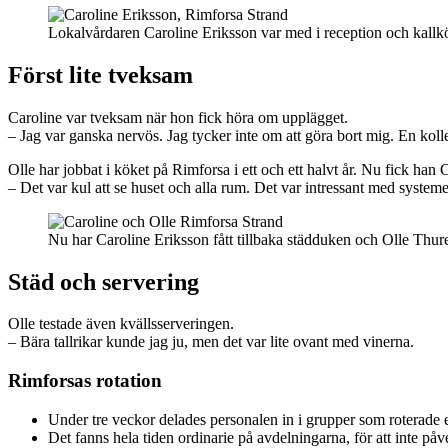
Lokalvårdaren Caroline Eriksson var med i reception och kall
Först lite tveksam
Caroline var tveksam när hon fick höra om upplägget.
– Jag var ganska nervös. Jag tycker inte om att göra bort mig. En kolle
Olle har jobbat i köket på Rimforsa i ett och ett halvt år. Nu fick ha
– Det var kul att se huset och alla rum. Det var intressant med syst
Nu har Caroline Eriksson fått tillbaka städduken och Olle Thure
Städ och servering
Olle testade även kvällsserveringen.
– Bära tallrikar kunde jag ju, men det var lite ovant med vinerna.
Rimforsas rotation
Under tre veckor delades personalen in i grupper som roterade 
Det fanns hela tiden ordinarie på avdelningarna, för att inte på