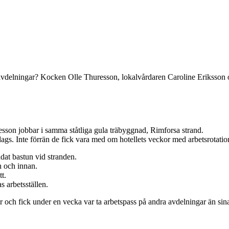
 avdelningar? Kocken Olle Thuresson, lokalvårdaren Caroline Eriksson oc
son jobbar i samma ståtliga gula ­träbyggnad, Rimforsa strand.
dags. Inte förrän de fick vara med om hotellets veckor med arbetsrotatio
ädat bastun vid stranden.
n och innan.
tt.
s arbetsställen.
r och fick under en vecka var ta arbetspass på andra avdelningar än sin