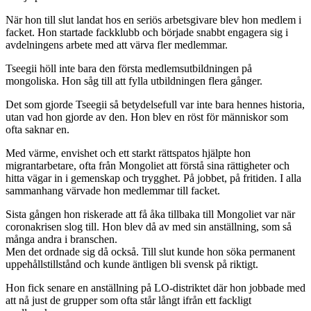
När hon till slut landat hos en seriös arbetsgivare blev hon medlem i
facket. Hon startade fackklubb och började snabbt engagera sig i
avdelningens arbete med att värva fler medlemmar.
Tseegii höll inte bara den första medlemsutbildningen på
mongoliska. Hon såg till att fylla utbildningen flera gånger.
Det som gjorde Tseegii så betydelsefull var inte bara hennes historia,
utan vad hon gjorde av den. Hon blev en röst för människor som
ofta saknar en.
Med värme, envishet och ett starkt rättspatos hjälpte hon
migrantarbetare, ofta från Mongoliet att förstå sina rättigheter och
hitta vägar in i gemenskap och trygghet. På jobbet, på fritiden. I alla
sammanhang värvade hon medlemmar till facket.
Sista gången hon riskerade att få åka tillbaka till Mongoliet var när
coronakrisen slog till. Hon blev då av med sin anställning, som så
många andra i branschen.
Men det ordnade sig då också. Till slut kunde hon söka permanent
uppehållstillstånd och kunde äntligen bli svensk på riktigt.
Hon fick senare en anställning på LO-distriktet där hon jobbade med
att nå just de grupper som ofta står långt ifrån ett fackligt