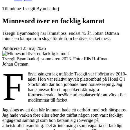
Till minne
Tseegii Byambadorj
Minnesord över en facklig kamrat
Tseegii Byambadorj har lämnat oss, endast 45 år. Johan Östman
minns en kämpe som slogs för de som behöver facket mest.
Publicerad 25 maj 2026
Tseegii Byambadorj, sommaren 2023.
Foto:
Elis Hoffman
Johan Östman
F
örsta gången jag träffade Tseegii var i början av 2010-
talet. Hon var relativt nyvalt platsombud på Hotel C i
Stockholm där hon jobbade med housekeeping. Jag
hade ansvar för ett uppsökeri där några
förtroendevalda besökte arbetsplatser för att värva fler
medlemmar till facket.
Jag slogs av att den här kvinnan hade ett oerhört mod och rättspatos.
Jag hade varken före eller efter det träffat någon som varit fackligt
engagerad samtidigt som hon befann sig i Sverige på
arbetskraftsinvandring. Det är inte många som vågar ta ett fackligt