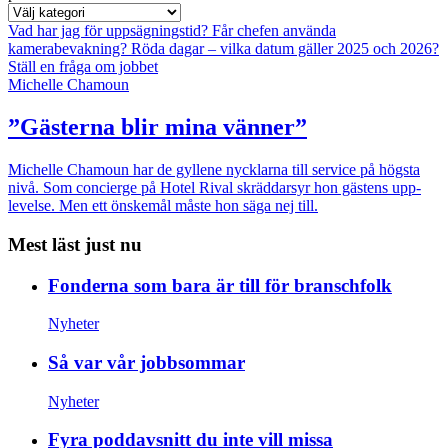
Vad har jag för uppsägningstid?
Får chefen använda
kamerabevakning?
Röda dagar – vilka datum gäller 2025 och 2026?
Ställ en fråga om jobbet
Michelle Chamoun
”Gästerna blir mina vänner”
Michelle Chamoun har de gyllene nycklarna till service på högsta
nivå. Som concierge på Hotel Rival skräddarsyr hon gästens upp­
levelse. Men ett önskemål måste hon säga nej till.
Mest läst just nu
Fonderna som bara är till för branschfolk
Nyheter
Så var vår jobbsommar
Nyheter
Fyra poddavsnitt du inte vill missa