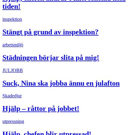
tiden!
inspektion
Stängt på grund av inspektion?
arbetsmiljö
Städningen börjar slita på mig!
JULJOBB
Suck, Nina ska jobba ännu en julafton
Skadedjur
Hjälp – råttor på jobbet!
utpressning
Hjälp, chefen blir utpressad!