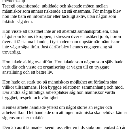
medlemskap.
Tseegii organiserade, utbildade och skapade möten mellan
människor som annars riskerade att stå ensamma. För många blev
hon inte bara en informatör eller fackligt aktiv, utan någon som
faktiskt såg dem.
Hon visste att utsatthet inte är ett abstrakt samhällsproblem, utan
något som känns i kroppen, i stressen över ett osäkert jobb, i oron
över att få stanna i landet, i tystnaden som uppstår när människor
inte vågar säga ifrån. Just därför blev hennes engagemang så
trovärdigt.
Hon talade aldrig ovanifrån. Hon talade som någon som själv hade
varit där och visste att organisering är vägen till en tryggare
anställning och ett bättre liv.
Hon hade en stark tro på människors möjlighet att förändra sina
villkor tillsammans. Hon byggde relationer, sammanhang och mod.
Där andra såg tillfälliga arbetsplatser såg hon människor värda
trygghet, respekt och värdighet.
Hennes arbete handlade ytterst om något större än regler och
arbetsvillkor. Det handlade om att ingen människa ska behöva känna
sig ensam eller maktlös.
Den 25 april lämnade Tseegii oss efter en tids sjukdom, endast 45 år