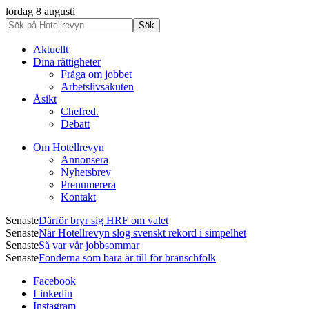
lördag 8 augusti
Aktuellt
Dina rättigheter
Fråga om jobbet
Arbetslivsakuten
Åsikt
Chefred.
Debatt
Om Hotellrevyn
Annonsera
Nyhetsbrev
Prenumerera
Kontakt
Senaste
Därför bryr sig HRF om valet
Senaste
När Hotellrevyn slog svenskt rekord i simpelhet
Senaste
Så var vår jobbsommar
Senaste
Fonderna som bara är till för branschfolk
Facebook
Linkedin
Instagram