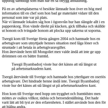
uppdrag samtidigt som man har en så otrygg anställning.
På en av arbetsplatserna vi besökte lämnade hon över en hög med
information till en chef som hon bad ge materialet vidare till den
personal som inte var på plats.
När vi lämnade lokalen såg hon i ögonvrån hur han slängde allt i en
papperskorg. Hon vände direkt på klacken, gick tillbaka och skällde
ut honom och tvingade honom att plocka upp sakerna ut soporna.
Tseegii kom till Sverige första gången 2004 och hamnade hos en
arbetsgivare som utnyttjade hennes situation med låga löner och
struntade i att betala in arbetsgivaravgifter.
Hon återvände hem till Mongoliet men valde ändå att inte ge upp
drömmen om en bättre framtid.
Tseegii Byambadorj visste hur det känns att stå längst ut
på arbetsmarknadens kant.
Tseegii återvände till Sverige och hamnade hos ytterligare en oseriös
arbetsgivare. Det hindrade henne ändå inte. Tseegii Byambadorj
visste hur det känns att stå längst ut på arbetsmarknadens kant.
Hon kom till Sverige med hopp om trygghet och framtidstro men
möttes av osäkra villkor, rädsla och beroendeställning. Det hade
varit lätt att bli tyst av den erfarenheten. I stället använde hon den för
att hjälpa andra.