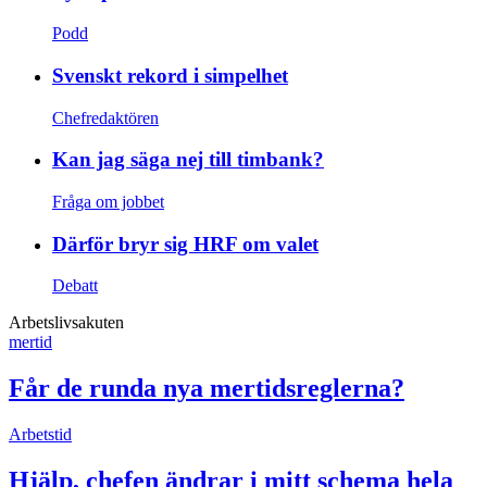
Podd
Svenskt rekord i simpelhet
Chefredaktören
Kan jag säga nej till timbank?
Fråga om jobbet
Därför bryr sig HRF om valet
Debatt
Arbetslivsakuten
mertid
Får de runda nya mertidsreglerna?
Arbetstid
Hjälp, chefen ändrar i mitt schema hela