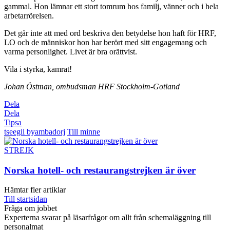
gammal. Hon lämnar ett stort tomrum hos familj, vänner och i hela
arbetarrörelsen.
Det går inte att med ord beskriva den betydelse hon haft för HRF,
LO och de människor hon har berört med sitt engagemang och
varma personlighet. Livet är bra orättvist.
Vila i styrka, kamrat!
Johan Östman, ombudsman HRF Stockholm-Gotland
Dela
Dela
Tipsa
tseegii byambadorj
Till minne
STREJK
Norska hotell- och restaurangstrejken är över
Hämtar fler artiklar
Till startsidan
Fråga om jobbet
Experterna svarar på läsarfrågor om allt från schemaläggning till
personalmat