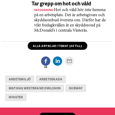
Tar grepp om hot och våld
SKYDDSROND
Hot och våld hör inte hemma
på en arbetsplats. Det är arbetsgivare och
skyddsombud överens om. Därför har de
vikt fredagkvällen åt en skyddsrond på
McDonald’s i centrala Västerås.
ALLA ARTIKLAR I TEMAT (40 TILL)
68
ARBETSMILJÖ
ARBETSSKADA
MATHIAS WESTBRAND EMILSSON
SUBWAY
NYHETER