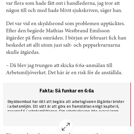
var flera som hade fått ont i handlederna, jag tror att
någon till och med hade blivit sjukskriven, säger han.
Det var vid en skyddsrond som problemen upptäcktes.
Efter den begärde Mathias Westbrand Emilsson
åtgärder på flera områden. I början av februari fick han
beskedet att allt utom just salt- och pepparkvarnarna
skulle åtgärdas.
– Då blev jag tvungen att skicka 6:6a-anmälan till
Arbetsmiljöverket. Det här är en risk för de anställda.
Fakta: Så funkar en 6:6a
Skyddsombud har rätt att begära att arbetsgivaren åtgärdar brister
i arbetsmiljön. Ett sätt är att göra en framställan enligt kapitel 6,
paragraf 6 i arbetsmiljölagen. Om arbetsgivaren inte svarar inom
utsatt tid, eller om skyddsombudet inte är nöjd med svaret, kan hen
vända sig till Arbetsmiljöverket.