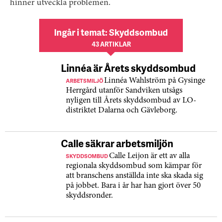
hinner utveckla problemen.
Ingår i temat: Skyddsombud
43 ARTIKLAR
Linnéa är Årets skyddsombud
ARBETSMILJÖ
Linnéa Wahlström på Gysinge
Herrgård utanför Sandviken utsågs
nyligen till Årets skyddsombud av LO-
distriktet Dalarna och Gävleborg.
Calle säkrar arbetsmiljön
SKYDDSOMBUD
Calle Leijon är ett av alla
regionala skyddsombud som kämpar för
att branschens anställda inte ska skada sig
på jobbet. Bara i år har han gjort över 50
skyddsronder.