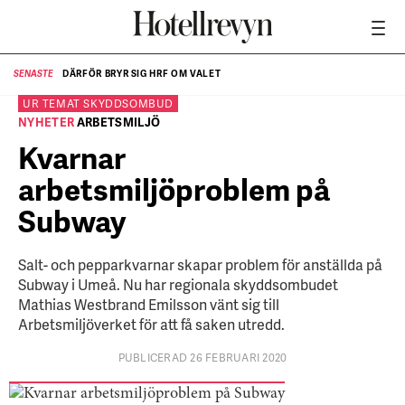
DÄRFÖR BRYR SIG HRF OM VALET
SENASTE
SE
UR TEMAT
SKYDDSOMBUD
NYHETER
ARBETSMILJÖ
Kvarnar
arbetsmiljöproblem på
Subway
Salt- och pepparkvarnar skapar problem för anställda på
Subway i Umeå. Nu har regionala skyddsombudet
Mathias Westbrand Emilsson vänt sig till
Arbetsmiljöverket för att få saken utredd.
PUBLICERAD 26 FEBRUARI 2020