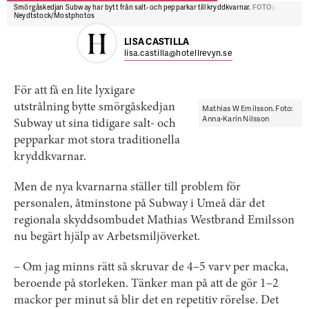
Smörgåskedjan Subway har bytt från salt- och pepparkar till kryddkvarnar.
FOTO:
Neydtstock/Mostphotos
LISA CASTILLA
lisa.castilla@hotellrevyn.se
För att få en lite lyxigare
utstrålning bytte smörgåskedjan
Mathias W Emilsson. Foto:
Anna-Karin Nilsson
Subway ut sina tidigare salt- och
pepparkar mot stora traditionella
kryddkvarnar.
Men de nya kvarnarna ställer till problem för
personalen, åtminstone på Subway i Umeå där det
regionala skyddsombudet Mathias Westbrand Emilsson
nu begärt hjälp av Arbetsmiljöverket.
– Om jag minns rätt så skruvar de 4–5 varv per macka,
beroende på storleken. Tänker man på att de gör 1–2
mackor per minut så blir det en repetitiv rörelse. Det