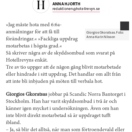
ANNA HJORTH
redaktionen@hotellrevyn.se
»Jag måste hota med 6:6a-
anmälningar för att få till
Giorgios Gkoratsas. Foto:
Anna-Karin Nilsson
förändringar.« »Fackliga uppdrag
motarbetas i högsta grad.«
Så skriver några av de skyddsombud som svarat på
Hotellrevyns enkät.
Tre av tio uppger att de någon gång blivit motarbetade
eller hindrade i sitt uppdrag. Det handlar om allt från
att inte bli inbjuden på möten till verbala hot.
Giorgios Gkoratsas
jobbar på Scandic Norra Bantorget i
Stockholm. Han har varit skyddsombud i två år och
känner igen mycket i undersökningen. Även om han
inte blivit direkt motarbetad så är uppdraget tufft
ibland.
– Ja, så blir det alltså, när man som förtroendevald eller