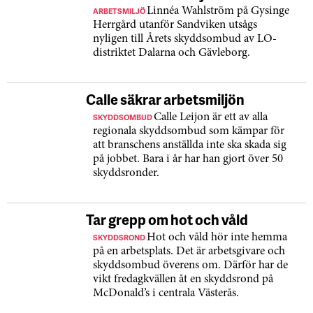
ARBETSMILJÖ
Linnéa Wahlström på Gysinge
Herrgård utanför Sandviken utsågs
nyligen till Årets skyddsombud av LO-
distriktet Dalarna och Gävleborg.
Calle säkrar arbetsmiljön
SKYDDSOMBUD
Calle Leijon är ett av alla
regionala skyddsombud som kämpar för
att branschens anställda inte ska skada sig
på jobbet. Bara i år har han gjort över 50
skyddsronder.
Tar grepp om hot och våld
SKYDDSROND
Hot och våld hör inte hemma
på en arbetsplats. Det är arbetsgivare och
skyddsombud överens om. Därför har de
vikt fredagkvällen åt en skyddsrond på
McDonald’s i centrala Västerås.