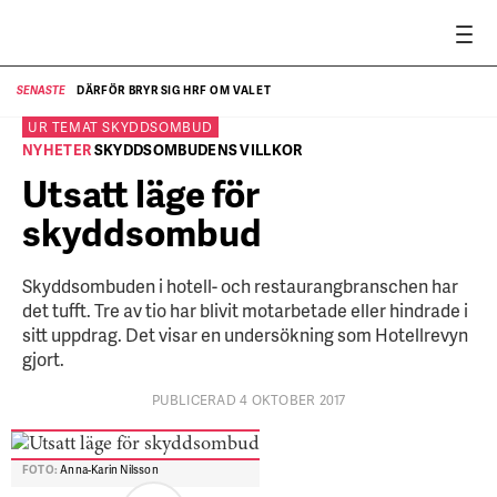
DÄRFÖR BRYR SIG HRF OM VALET
SENASTE
SE
UR TEMAT
SKYDDSOMBUD
NYHETER
SKYDDSOMBUDENS VILLKOR
Utsatt läge för
skyddsombud
Skyddsombuden i hotell- och restaurang­branschen har
det tufft. Tre av tio har blivit motarbetade eller hindrade i
sitt uppdrag. Det visar en undersökning som Hotellrevyn
gjort.
PUBLICERAD 4 OKTOBER 2017
FOTO:
Anna-Karin Nilsson