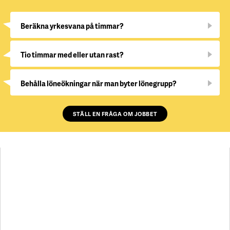
Beräkna yrkesvana på timmar?
Tio timmar med eller utan rast?
Behålla löneökningar när man byter lönegrupp?
STÄLL EN FRÅGA OM JOBBET