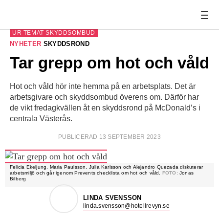
UR TEMAT
SKYDDSOMBUD
NYHETER
SKYDDSROND
Tar grepp om hot och våld
Hot och våld hör inte hemma på en arbetsplats. Det är
arbetsgivare och skyddsombud överens om. Därför har
de vikt fredagkvällen åt en skyddsrond på McDonald’s i
centrala Västerås.
PUBLICERAD 13 SEPTEMBER 2023
Felicia Ekeljung, Maria Paulsson, Julia Karlsson och Alejandro Quezada diskuterar
arbetsmiljö och går igenom Prevents checklista om hot och våld.
FOTO:
Jonas
Bilberg
LINDA SVENSSON
linda.svensson@hotellrevyn.se