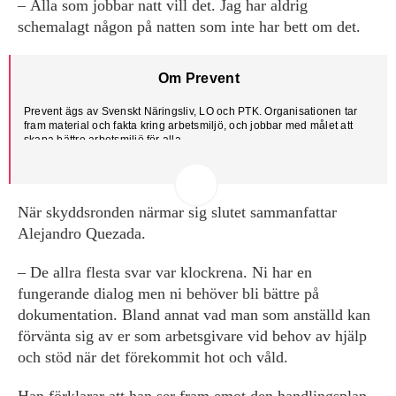
– Alla som jobbar natt vill det. Jag har aldrig
schemalagt någon på natten som inte har bett om det.
Om Prevent
Prevent ägs av Svenskt Näringsliv, LO och PTK. Organisationen tar
fram material och fakta kring arbetsmiljö, och jobbar med målet att
skapa bättre arbetsmiljö för alla.
På Prevents hemsida finns
checklistor
för bland annat skyddsrond,
brandskydd och hot och våld.
När skyddsronden närmar sig slutet sammanfattar
Alejandro Quezada.
– De allra flesta svar var klockrena. Ni har en
fungerande dialog men ni behöver bli bättre på
dokumentation. Bland annat vad man som anställd kan
förvänta sig av er som arbetsgivare vid behov av hjälp
och stöd när det förekommit hot och våld.
Han förklarar att han ser fram emot den handlingsplan