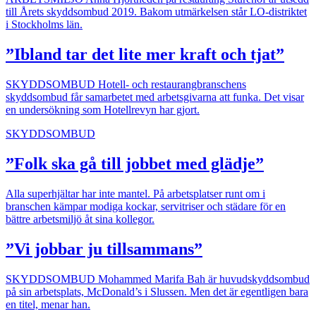
till Årets skyddsombud 2019. Bakom utmärkelsen står LO-distriktet
i Stockholms län.
”Ibland tar det lite mer kraft och tjat”
SKYDDSOMBUD
Hotell- och restaurangbranschens
skyddsombud får samarbetet med arbetsgivarna att funka. Det visar
en undersökning som Hotellrevyn har gjort.
SKYDDSOMBUD
”Folk ska gå till jobbet med glädje”
Alla superhjältar har inte mantel. På arbetsplatser runt om i
branschen kämpar modiga kockar, servitriser och städare för en
bättre arbetsmiljö åt sina kollegor.
”Vi jobbar ju tillsammans”
SKYDDSOMBUD
Mohammed Marifa Bah är huvudskyddsombud
på sin arbetsplats, McDonald’s i Slussen. Men det är egentligen bara
en titel, menar han.