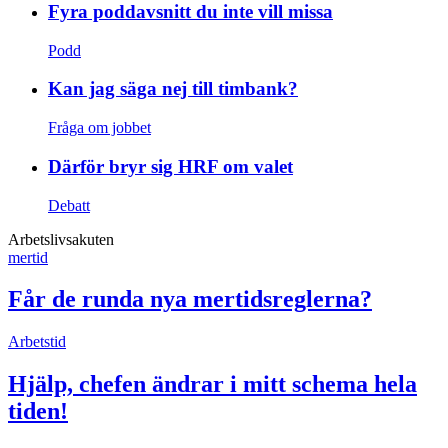
Fyra poddavsnitt du inte vill missa
Podd
Kan jag säga nej till timbank?
Fråga om jobbet
Därför bryr sig HRF om valet
Debatt
Arbetslivsakuten
mertid
Får de runda nya mertidsreglerna?
Arbetstid
Hjälp, chefen ändrar i mitt schema hela
tiden!