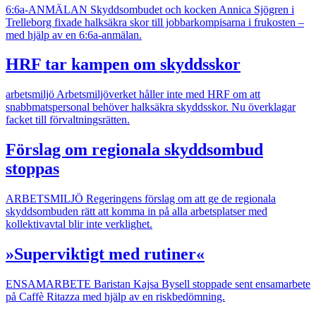
6:6a-ANMÄLAN
Skyddsombudet och kocken Annica Sjögren i
Trelleborg fixade halksäkra skor till jobbarkompisarna i frukosten –
med hjälp av en 6:6a-anmälan.
HRF tar kampen om skyddsskor
arbetsmiljö
Arbetsmiljöverket håller inte med HRF om att
snabbmatspersonal behöver halksäkra skyddsskor. Nu överklagar
facket till förvaltningsrätten.
Förslag om regionala skyddsombud
stoppas
ARBETSMILJÖ
Regeringens förslag om att ge de regionala
skyddsombuden rätt att komma in på alla arbetsplatser med
kollektivavtal blir inte verklighet.
»Superviktigt med rutiner«
ENSAMARBETE
Baristan Kajsa Bysell stoppade sent ensamarbete
på Caffè Ritazza med hjälp av en risk­bedömning.