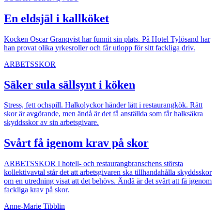
En eldsjäl i kallköket
Kocken Oscar Granqvist har funnit sin plats. På Hotel Tylösand har
han provat olika yrkes­roller och får utlopp för sitt fackliga driv.
ARBETSSKOR
Säker sula sällsynt i köken
Stress, fett ochspill. Halkolyckor händer lätt i restaurangkök. Rätt
skor är avgörande, men ändå är det få anställda som får halksäkra
skyddsskor av sin arbetsgivare.
Svårt få igenom krav på skor
ARBETSSKOR
I hotell- och restaurangbranschens största
kollektivavtal står det att arbetsgivaren ska tillhandahålla skyddsskor
om en utredning visat att det behövs. Ändå är det svårt att få igenom
fackliga krav på skor.
Anne-Marie Tibblin