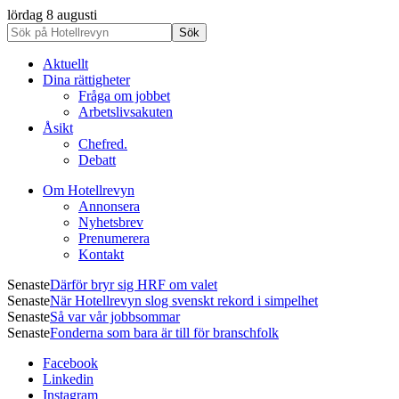
lördag 8 augusti
Aktuellt
Dina rättigheter
Fråga om jobbet
Arbetslivsakuten
Åsikt
Chefred.
Debatt
Om Hotellrevyn
Annonsera
Nyhetsbrev
Prenumerera
Kontakt
Senaste
Därför bryr sig HRF om valet
Senaste
När Hotellrevyn slog svenskt rekord i simpelhet
Senaste
Så var vår jobbsommar
Senaste
Fonderna som bara är till för branschfolk
Facebook
Linkedin
Instagram