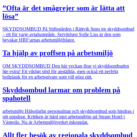
”Ofta är det smågrejer som är lätta att
lösa”
SKYDDSOMBUD
På Stiftsgården i Rättvik finns tre skyddsombud
– ett för varje avtalsområde. Servitrisen Sofie Liss är den som
bevakar HRF:arnas arbetsmiljöfrågor.
Ta hjälp av proffsen på arbetsmiljö
OM SKYDDSOMBUD
Den här veckan firar vi skyddsombuden
lite extra! Ett viktigt stöd för anställda, men också ett perfekt
bollplank för en arbetsgivare som vill göra rätt.
Skyddsombud larmar om problem på
spahotell
arbetsmiljö
Hälsofarlig personalmat och skyddsombud som hindras i
sitt uppdrag. Kritiken är hård mot arbetsmiljön på Steam Hotel i
Västerås. Nu är Arbetsmiljöverket inkopplat.
Allt fler besök av regionala skyddsombud