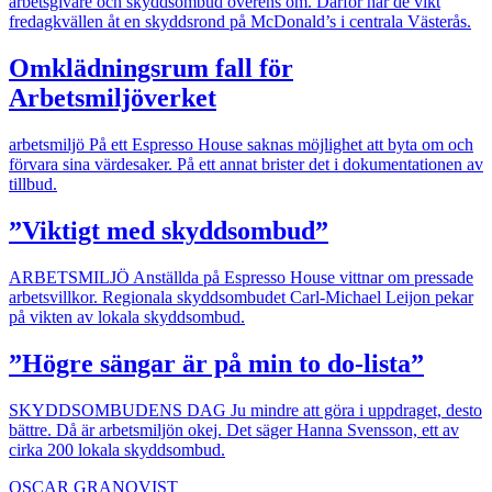
arbetsgivare och skyddsombud överens om. Därför har de vikt
fredagkvällen åt en skyddsrond på McDonald’s i centrala Västerås.
Omklädningsrum fall för
Arbetsmiljöverket
arbetsmiljö
På ett Espresso House saknas möjlighet att byta om och
förvara sina värdesaker. På ett annat brister det i dokumentationen av
tillbud.
”Viktigt med skyddsombud”
ARBETSMILJÖ
Anställda på Espresso House vittnar om pressade
arbetsvillkor. Regionala skyddsombudet Carl-Michael Leijon pekar
på vikten av lokala skyddsombud.
”Högre sängar är på min to do-lista”
SKYDDSOMBUDENS DAG
Ju mindre att göra i uppdraget, desto
bättre. Då är arbetsmiljön okej. Det säger Hanna Svensson, ett av
cirka 200 lokala skyddsombud.
OSCAR GRANQVIST