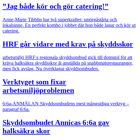
”Jag både kör och gör catering!”
Anne-Marie Tibblin har två superkrafter: smörgåstårta och
lokalsinne. En perfekt kombo i jobbet där hon både lagar och kör ut
catering.
HRF går vidare med krav på skyddsskor
arbetsmiljö
HRF:s regionala skyddsombud gick till domstol för att
kräva halksäkra skyddsskor åt anställda på snabbmatsrestauranger,
men fick avslag. Nu överklagar skyddsombuden.
Verktyget som fixar
arbetsmiljöproblemen
6:6a-ANMÄLAN
Skyddsombudens mest mångsidiga verktyg –
paragraf 6:6a.
Skyddsombudet Annicas 6:6a gav
halksäkra skor