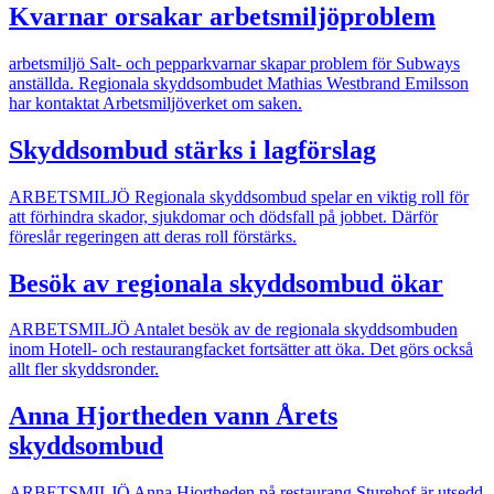
Kvarnar orsakar arbetsmiljöproblem
arbetsmiljö
Salt- och pepparkvarnar skapar problem för Subways
anställda. Regionala skyddsombudet Mathias Westbrand Emilsson
har kontaktat Arbetsmiljöverket om saken.
Skyddsombud stärks i lagförslag
ARBETSMILJÖ
Regionala skyddsombud spelar en viktig roll för
att förhindra skador, sjukdomar och dödsfall på jobbet. Därför
föreslår regeringen att deras roll förstärks.
Besök av regionala skyddsombud ökar
ARBETSMILJÖ
Antalet besök av de regionala skyddsombuden
inom Hotell- och restaurangfacket fortsätter att öka. Det görs också
allt fler skyddsronder.
Anna Hjortheden vann Årets
skyddsombud
ARBETSMILJÖ
Anna Hjortheden på restaurang Sturehof är utsedd