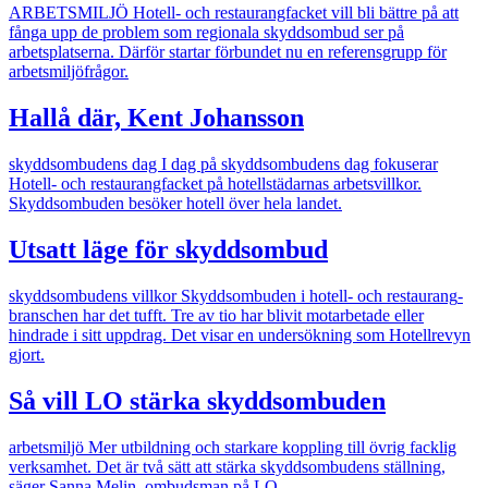
ARBETSMILJÖ
Hotell- och restaurangfacket vill bli bättre på att
fånga upp de problem som regionala skyddsombud ser på
arbetsplatserna. Därför startar förbundet nu en referensgrupp för
arbetsmiljöfrågor.
Hallå där, Kent Johansson
skyddsombudens dag
I dag på skyddsombudens dag fokuserar
Hotell- och restaurangfacket på hotellstädarnas arbetsvillkor.
Skyddsombuden besöker hotell över hela landet.
Utsatt läge för skyddsombud
skyddsombudens villkor
Skyddsombuden i hotell- och restaurang­
branschen har det tufft. Tre av tio har blivit motarbetade eller
hindrade i sitt uppdrag. Det visar en undersökning som Hotellrevyn
gjort.
Så vill LO stärka skyddsombuden
arbetsmiljö
Mer utbildning och starkare koppling till övrig facklig
verksamhet. Det är två sätt att stärka skyddsombudens ställning,
säger Sanna Melin, ombudsman på LO.