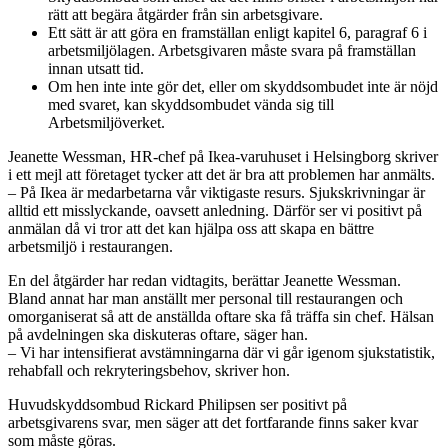
rätt att begära åtgärder från sin arbets­givare.
Ett sätt är att göra en framställan enligt kapitel 6, paragraf 6 i
arbetsmiljölagen. Arbetsgivaren måste svara på framställan
innan utsatt tid.
Om hen inte inte gör det, eller om skyddsombudet inte är nöjd
med svaret, kan skyddsombudet vända sig till
Arbetsmiljöverket.
Jeanette Wessman, HR-chef på Ikea-varuhuset i Helsingborg
skriver
i ett mejl att företaget tycker att det är bra att problemen har anmälts.
– På Ikea är medarbetarna vår viktigaste resurs. Sjukskrivningar är
alltid ett misslyckande, oavsett anledning. Därför ser vi positivt på
anmälan då vi tror att det kan hjälpa oss att skapa en bättre
arbetsmiljö i restaurangen.
En del åtgärder har redan vidtagits, berättar Jeanette Wessman.
Bland annat har man anställt mer personal till restaurangen och
omorganiserat så att de anställda oftare ska få träffa sin chef. Hälsan
på avdelningen ska diskuteras oftare, säger han.
– Vi har intensifierat avstämningarna där vi går igenom sjukstatistik,
rehabfall och rekryteringsbehov, skriver hon.
Huvudskyddsombud Rickard Philipsen ser positivt på
arbetsgivarens svar, men säger att det fortfarande finns saker kvar
som måste göras.