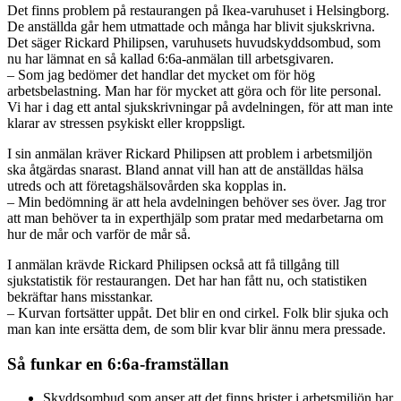
Det finns problem på restaurangen på Ikea-varuhuset i Helsingborg.
De anställda går hem utmattade och många har blivit sjukskrivna.
Det säger Rickard Philipsen, varuhusets huvudskyddsombud, som
nu har lämnat en så kallad 6:6a-anmälan till arbetsgivaren.
– Som jag bedömer det handlar det mycket om för hög
arbetsbelastning. Man har för mycket att göra och för lite personal.
Vi har i dag ett antal sjukskrivningar på avdelningen, för att man inte
klarar av stressen psykiskt eller kroppsligt.
I sin anmälan kräver Rickard Philipsen att problem i arbetsmiljön
ska åtgärdas snarast. Bland annat vill han att de anställdas hälsa
utreds och att företagshälsovården ska kopplas in.
– Min bedömning är att hela avdelningen behöver ses över. Jag tror
att man behöver ta in experthjälp som pratar med medarbetarna om
hur de mår och varför de mår så.
I anmälan krävde Rickard Philipsen också att få tillgång till
sjukstatistik för restaurangen. Det har han fått nu, och statistiken
bekräftar hans misstankar.
– Kurvan fortsätter uppåt. Det blir en ond cirkel. Folk blir sjuka och
man kan inte ersätta dem, de som blir kvar blir ännu mera pressade.
Så funkar en 6:6a-framställan
Skyddsombud som anser att det finns brister i arbetsmiljön har