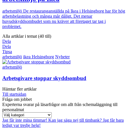
arbetsmiljö
De restauranganställda på Ikea i Helsingborg har för hög
arbetsbelastning och många mår dåligt. Det menar
huvudskyddsombudet som nu kräver att företaget tar tag i
problemet.
Alla artiklar i temat (40 till)
Dela
Dela
Tipsa
arbetsmiljö
ikea Helsingborg
Nyheter
arbetsmiljö
Arbetsgivare stoppar skyddsombud
Hämtar fler artiklar
Till startsidan
Fråga om jobbet
Experterna svarar på läsarfrågor om allt från schemaläggning till
personalmat
Jag får inte mina timmar!
Kan jag säga nej till timbank?
Jag får bara
ledigt var tredje helg!