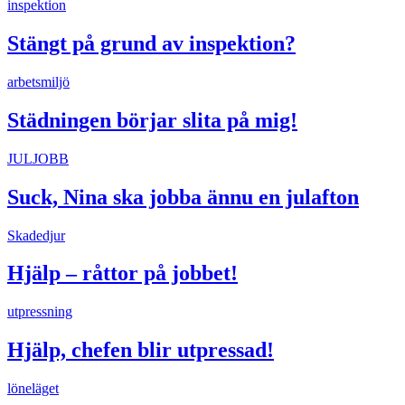
inspektion
Stängt på grund av inspektion?
arbetsmiljö
Städningen börjar slita på mig!
JULJOBB
Suck, Nina ska jobba ännu en julafton
Skadedjur
Hjälp – råttor på jobbet!
utpressning
Hjälp, chefen blir utpressad!
löneläget