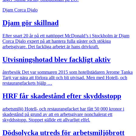
Djam Corca Djalo
Djam gör skillnad
Efter snart 20 år på ett nattöppet McDonald’s i Stockholm är Djam
Corca Djalo expert på att hantera fulla ­gäster och stökiga
arbetsgivare. Det fackliga arbetet är hans drivkraft.
Utvisningshotad blev fackligt aktiv
återbesök
Det var sommaren 2015 som hotellstädaren Jerome Tanka
Tarji var nära att förlora allt och bli utvisad. Men med Hotell- och
restaurangfackets hjälp …
HRF får skadestånd efter skyddsstopp
arbetsmiljö
Hotell- och restaurangfacket har fått 50 000 kronor i
skadestånd på grund av att en arbetsgivare nonchalerat ett
skyddsstopp. Stoppet gällde ett allvarligt elfel.
Dödsolycka utreds för arbetsmiljöbrott