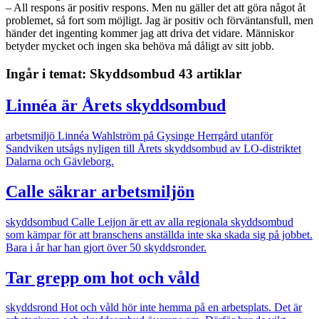
– All respons är positiv respons. Men nu gäller det att göra något åt
problemet, så fort som möjligt. Jag är positiv och förväntansfull, men
händer det ingenting kommer jag att driva det vidare. Människor
betyder mycket och ingen ska behöva må dåligt av sitt jobb.
Ingår i temat: Skyddsombud
43 artiklar
Linnéa är Årets skyddsombud
arbetsmiljö
Linnéa Wahlström på Gysinge Herrgård utanför
Sandviken utsågs nyligen till Årets skyddsombud av LO-distriktet
Dalarna och Gävleborg.
Calle säkrar arbetsmiljön
skyddsombud
Calle Leijon är ett av alla regionala skyddsombud
som kämpar för att branschens anställda inte ska skada sig på jobbet.
Bara i år har han gjort över 50 skyddsronder.
Tar grepp om hot och våld
skyddsrond
Hot och våld hör inte hemma på en arbetsplats. Det är