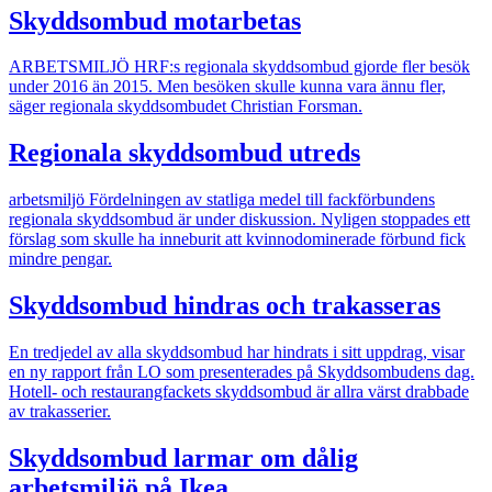
Skyddsombud motarbetas
ARBETSMILJÖ
HRF:s regionala skyddsombud gjorde fler besök
under 2016 än 2015. Men besöken skulle kunna vara ännu fler,
säger regionala skyddsombudet Christian Forsman.
Regionala skyddsombud utreds
arbetsmiljö
Fördelningen av statliga medel till fackförbundens
regionala skyddsombud är under diskussion. Nyligen stoppades ett
förslag som skulle ha inneburit att kvinnodominerade förbund fick
mindre pengar.
Skyddsombud hindras och trakasseras
En tredjedel av alla skyddsombud har hindrats i sitt uppdrag, visar
en ny rapport från LO som presenterades på Skyddsombudens dag.
Hotell- och restaurangfackets skyddsombud är allra värst drabbade
av trakasserier.
Skyddsombud larmar om dålig
arbetsmiljö på Ikea