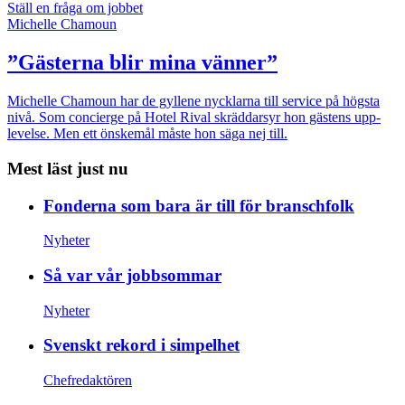
Ställ en fråga om jobbet
Michelle Chamoun
”Gästerna blir mina vänner”
Michelle Chamoun har de gyllene nycklarna till service på högsta
nivå. Som concierge på Hotel Rival skräddarsyr hon gästens upp­
levelse. Men ett önskemål måste hon säga nej till.
Mest läst just nu
Fonderna som bara är till för branschfolk
Nyheter
Så var vår jobbsommar
Nyheter
Svenskt rekord i simpelhet
Chefredaktören