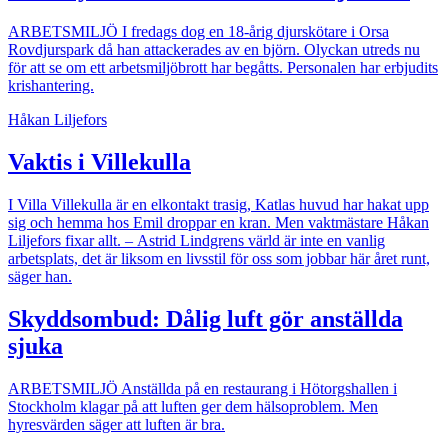
ARBETSMILJÖ
I fredags dog en 18-årig djurskötare i Orsa
Rovdjurspark då han attackerades av en björn. Olyckan utreds nu
för att se om ett arbetsmiljöbrott har begåtts. Personalen har erbjudits
krishantering.
Håkan Liljefors
Vaktis i Villekulla
I Villa Villekulla är en elkontakt trasig, Katlas huvud har hakat upp
sig och hemma hos Emil droppar en kran. Men vaktmästare Håkan
Liljefors fixar allt. – Astrid Lindgrens värld är inte en vanlig
arbetsplats, det är liksom en livsstil för oss som jobbar här året runt,
säger han.
Skyddsombud: Dålig luft gör anställda
sjuka
ARBETSMILJÖ
Anställda på en restaurang i Hötorgshallen i
Stockholm klagar på att luften ger dem hälsoproblem. Men
hyresvärden säger att luften är bra.