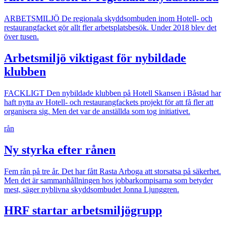
ARBETSMILJÖ
De regionala skyddsombuden inom Hotell- och
restaurangfacket gör allt fler arbetsplatsbesök. Under 2018 blev det
över tusen.
Arbetsmiljö viktigast för nybildade
klubben
FACKLIGT
Den nybildade klubben på Hotell Skansen i Båstad har
haft nytta av Hotell- och restaurangfackets projekt för att få fler att
organisera sig. Men det var de anställda som tog initiativet.
rån
Ny styrka efter rånen
Fem rån på tre år. Det har fått Rasta Arboga att storsatsa på säkerhet.
Men det är sammanhållningen hos jobbarkompisarna som betyder
mest, säger nyblivna skyddsombudet Jonna Ljunggren.
HRF startar arbetsmiljögrupp