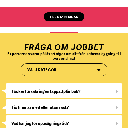
TILL STARTSIDAN
FRÅGA OM JOBBET
Experterna svarar på läsarfrågor om allt från schemaläggning till
personalmat
VÄLJ KATEGORI
Täcker försäkringen tappad plånbok?
Tio timmar med eller utan rast?
Vad har jag för uppsägningstid?