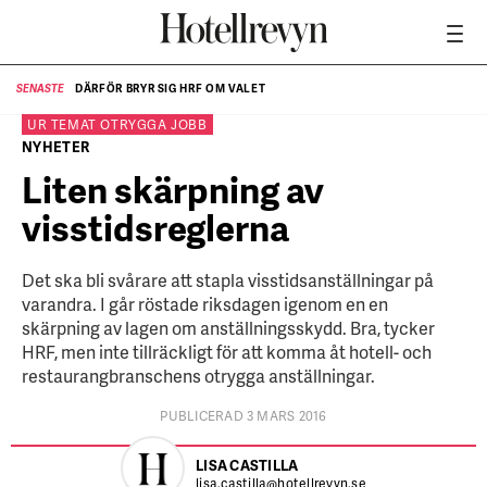
DÄRFÖR BRYR SIG HRF OM VALET
SENASTE
SE
UR TEMAT
OTRYGGA JOBB
NYHETER
Liten skärpning av
visstidsreglerna
Det ska bli svårare att stapla visstidsanställningar på
varandra. I går röstade riksdagen igenom en en
skärpning av lagen om anställningsskydd. Bra, tycker
HRF, men inte tillräckligt för att komma åt hotell- och
restaurangbranschens otrygga anställningar.
PUBLICERAD 3 MARS 2016
LISA CASTILLA
lisa.castilla@hotellrevyn.se