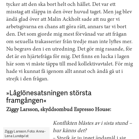
tycker att den ska bort helt och hållet. Det var ett
misstag att släppa in den över huvud taget. Men jag blev
ändå glad över att Malin Ackholt sade att nu ger vi
arbetsgivarna en chans att göra rätt, annars tar vi bort
den. Det som gjorde mig mest förvånad var att frågan
om sexuella trakasserier från tredje man inte lyftes mer.
Nu begravs den i en utredning. Det gör mig rasande, för
det är en hjärtefråga för mig. Det finns en lucka i lagen
här som vi måste täppa till med kollektivavtalet. För mig
hade vi kunnat få igenom allt annat och ändå gå ut i
strejk i den frågan.
»Låglönesatsningen största
framgången«
Ziggy Larsson, skyddsombud Espresso House:
Konflikten blåstes av i sista stund –
hur känns det?
Ziggy Larsson. Foto: Anna-
Lena Lundqvist
– Strejk är ju inget ändamål i sig