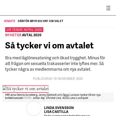
DÄRFÖR BRYR SIG HRF OM VALET
SENASTE
SE
UR TEMAT
AVTAL 2020
NYHETER
AVTAL 2020
Så tycker vi om avtalet
Bra med låglönesatsning och ökad trygghet. Minus för
att frågan om sexuella trakasserier inte lyftes mer. Så
tycker några av medlemmarna om nya avtalet.
PUBLICERAD 19 NOVEMBER 2020
HRF:arna Dennis Sundberg, Jenny Sjöstedt och Ziggy Larsson tycker till om nya
kollektivavtalet
FOTO:
Johan Alp, Christel Lind, Anna-Lena Lundqvist
LINDA SVENSSON
LISA CASTILLA
linda.svensson@hotellrevyn.se