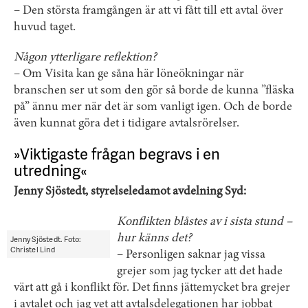
– Den största framgången är att vi fått till ett avtal över
huvud taget.
Någon ytterligare reflektion?
– Om Visita kan ge såna här löneökningar när
branschen ser ut som den gör så borde de kunna ”fläska
på” ännu mer när det är som vanligt igen. Och de borde
även kunnat göra det i tidigare avtalsrörelser.
»
Viktigaste frågan begravs i en
utredning
«
Jenny Sjöstedt, styrelseledamot avdelning Syd:
Konflikten blåstes av i sista stund –
hur känns det?
Jenny Sjöstedt. Foto:
Christel Lind
– Personligen saknar jag vissa
grejer som jag tycker att det hade
värt att gå i konflikt för. Det finns jättemycket bra grejer
i avtalet och jag vet att avtalsdelegationen har jobbat