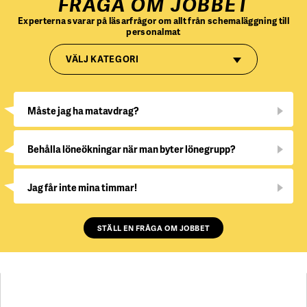
FRÅGA OM JOBBET
Experterna svarar på läsarfrågor om allt från schemaläggning till
personalmat
VÄLJ KATEGORI
Måste jag ha matavdrag?
Behålla löneökningar när man byter lönegrupp?
Jag får inte mina timmar!
STÄLL EN FRÅGA OM JOBBET