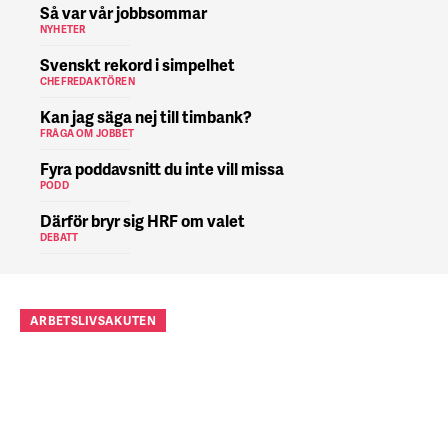
Så var vår jobbsommar
NYHETER
Svenskt rekord i simpelhet
CHEFREDAKTÖREN
Kan jag säga nej till timbank?
FRÅGA OM JOBBET
Fyra poddavsnitt du inte vill missa
PODD
Därför bryr sig HRF om valet
DEBATT
ARBETSLIVSAKUTEN