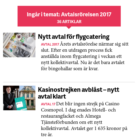
Ingår i temat: Avtalsrörelsen 2017
36 ARTIKLAR
Nytt avtal för flygcatering
AVTAL 2017
Årets avtalsrörelse närmar sig sitt
slut. Efter en utdragen process fick
anställda inom flygcatering i veckan ett
nytt kollektivavtal. Nu är det bara avtalet
för bingohallar som är kvar.
Kasinostrejken avblåst – nytt
avtal klart
AVTAL 17
Det blir ingen strejk på Casino
Cosmopol. I dag enades Hotell- och
restaurangfacket och Almega
Tjänsteförbunden om ett nytt
kollektivavtal. Avtalet ger 1 635 kronor på
tre år.