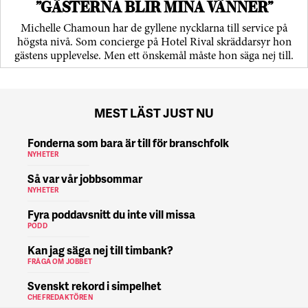
”GÄSTERNA BLIR MINA VÄNNER”
Michelle Chamoun har de gyllene nycklarna till service på
högsta nivå. Som concierge på Hotel Rival skräddarsyr hon
gästens upp­levelse. Men ett önskemål måste hon säga nej till.
MEST LÄST JUST NU
Fonderna som bara är till för branschfolk
NYHETER
Så var vår jobbsommar
NYHETER
Fyra poddavsnitt du inte vill missa
PODD
Kan jag säga nej till timbank?
FRÅGA OM JOBBET
Svenskt rekord i simpelhet
CHEFREDAKTÖREN