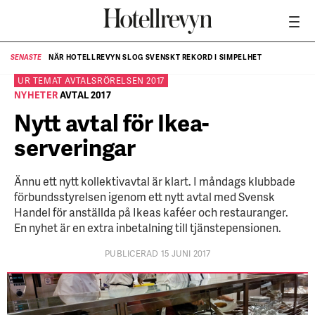
NÄR HOTELLREVYN SLOG SVENSKT REKORD I SIMPELHET
SENASTE
SE
UR TEMAT
AVTALSRÖRELSEN 2017
NYHETER
AVTAL 2017
Nytt avtal för Ikea-
serveringar
Ännu ett nytt kollektivavtal är klart. I måndags klubbade
förbundsstyrelsen igenom ett nytt avtal med Svensk
Handel för anställda på Ikeas kaféer och restauranger.
En nyhet är en extra inbetalning till tjänstepensionen.
PUBLICERAD 15 JUNI 2017