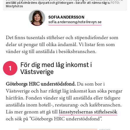
anställd på Kolmårdens djurpark och göteborgare – bara för att nämna några.
FOTO:
Mostphotos
SOFIA ANDERSSON
sofia.andersson@hotellrevyn.se
Det finns tusentals stiftelser och stipendiefonder som
delar ut pengar till olika ändamål. Vi listar fem som
vänder sig till anställda i besöksbranschen.
För dig med låg inkomst i
1
Västsverige
Göteborgs HRC understödsfond.
Du som bor i
Västsverige och har riktigt låg inkomst kan söka pengar
härifrån. Fonden vänder sig till anställda eller tidigare
anställda inom hotell-, restaurang- och kafébranschen.
Läs mer genom att gå till
länsstyrelsernas stiftelsesök
och sök på ”Göteborgs HRC understödsfond”.