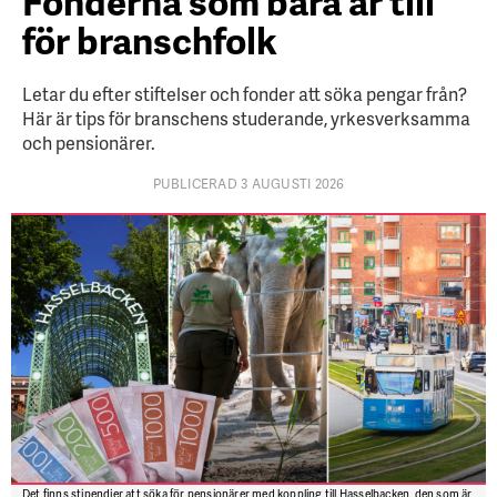
Fonderna som bara är till
för branschfolk
Letar du efter stiftelser och fonder att söka pengar från?
Här är tips för branschens studerande, yrkesverksamma
och pensionärer.
PUBLICERAD 3 AUGUSTI 2026
Det finns stipendier att söka för pensionärer med koppling till Hasselbacken, den som är