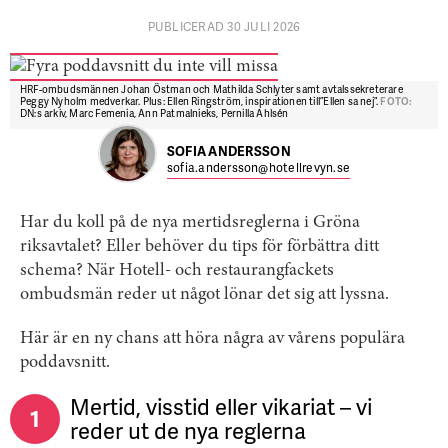
PUBLICERAD 30 JULI 2026
HRF-ombudsmännen Johan Östman och Mathilda Schlyter samt avtalssekreterare
Peggy Nyholm medverkar. Plus: Ellen Ringström, inspirationen till ”Ellen sa nej”.
FOTO:
DN:s arkiv, Marc Femenia, Ann Patmalnieks, Pernilla Ahlsén
SOFIA ANDERSSON
sofia.andersson@hotellrevyn.se
Har du koll på de nya mertidsreglerna i Gröna
riksavtalet? Eller behöver du tips för förbättra ditt
schema? När Hotell- och restaurangfackets
ombudsmän reder ut något lönar det sig att lyssna.
Här är en ny chans att höra några av vårens populära
poddavsnitt.
Mertid, visstid eller vikariat – vi
1
reder ut de nya reglerna