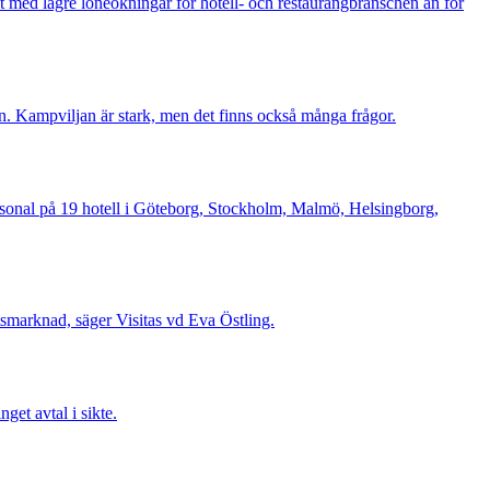
t med lägre löneökningar för hotell- och restaurangbranschen än för
en. Kampviljan är stark, men det finns också många frågor.
Personal på 19 hotell i Göteborg, Stockholm, Malmö, Helsingborg,
tsmarknad, säger Visitas vd Eva Östling.
get avtal i sikte.