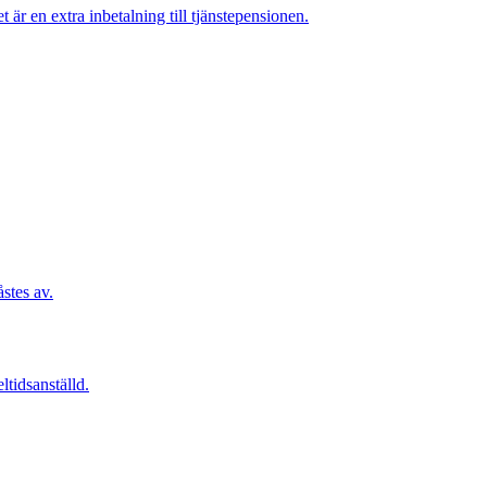
 är en extra inbetalning till tjänstepensionen.
åstes av.
ltidsanställd.