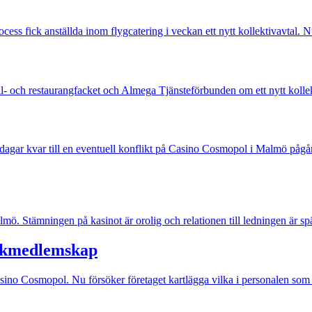
rocess fick anställda inom flygcatering i veckan ett nytt kollektivavtal. N
- och restaurangfacket och Almega Tjänsteförbunden om ett nytt kollekti
e dagar kvar till en eventuell konflikt på Casino Cosmopol i Malmö pågår
ö. Stämningen på kasinot är orolig och relationen till ledningen är sp
ackmedlemskap
asino Cosmopol. Nu försöker företaget kartlägga vilka i personalen som 