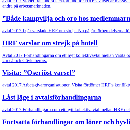
avtal 2017
Stödet från andra fackförbund för HRF:s varsel är massivt.
andra på arbetsmarknaden.
”Både kampvilja och oro hos medlemmar
avtal 2017
I går varslade HRF om strejk. Nu pågår förberedelserna för
HRF varslar om strejk på hotell
Avtal 2017
Förhandlingarna om ett nytt kollektivavtal mellan Visita 
Umeå och Gävle berörs.
Visita: ”Oseriöst varsel”
avtal 2017
Arbetsgivarorganisationen Visita fördömer HRF:s konfliktva
Låst läge i avtalsförhandlingarna
avtal 2017
Förhandlingarna om ett nytt kollektivavtal mellan HRF och Vi
Fortsatta förhandlingar om löner och hyvl