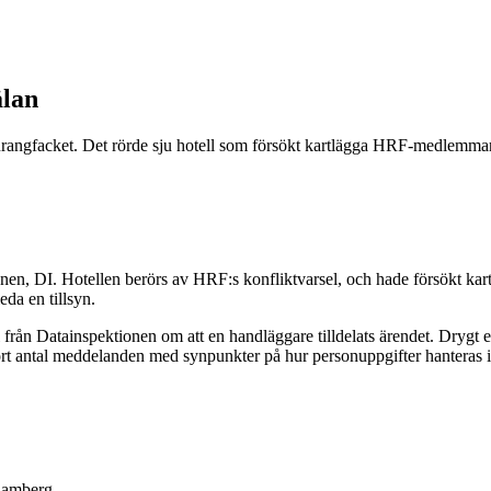
älan
aurangfacket. Det rörde sju hotell som försökt kartlägga HRF-medlemmar.
tionen, DI. Hotellen berörs av HRF:s konfliktvarsel, och hade försökt k
da en tillsyn.
rån Datainspektionen om att en handläggare tilldelats ärendet. Drygt et
rt antal meddelanden med synpunkter på hur personuppgifter hanteras i o
 Ramberg.