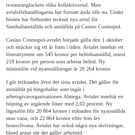
restaurangfackets olika kollektivavtal. Men
avtalsförhandlingarna har fortsatt ända tills nu. Under
hösten har förbundet tecknat nya avtal för
Samhallanställda och anställda på Casino Cosmopol.
Casino Cosmopol-avtalet började gälla den 1 oktober
och sträcker sig ett år fram i tiden. Avtalet innebär ett
löneutrymme om 545 kronor per heltidsanställd, minst
218 kronor per person som arbetar heltid. Ny
minimilön vid nyanställningar är 20 264 kronor.
I går tecknades även det sista avtalet. Det gäller för
anställda på bingohallar som ingår i
arbetsgivarorganisationen Almega. Avtalet innebär en
höjning av utgående löner med 2,02 procent. Ny
lägstalön blir 20 864 kronor i månaden för nyanställda
utan vana, och 22 864 kronor efter fem års
branschvana. Avtalet har också några nya skrivningar,
bland annat när det gäller arbetstid.