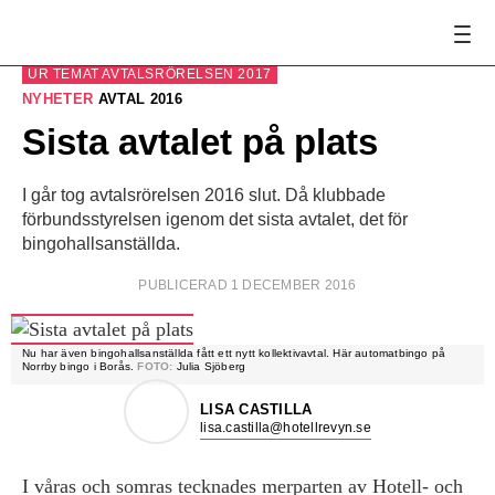
UR TEMAT
AVTALSRÖRELSEN 2017
NYHETER
AVTAL 2016
Sista avtalet på plats
I går tog avtalsrörelsen 2016 slut. Då klubbade
förbundsstyrelsen igenom det sista avtalet, det för
bingohallsanställda.
PUBLICERAD 1 DECEMBER 2016
Nu har även bingohallsanställda fått ett nytt kollektivavtal. Här automatbingo på
Norrby bingo i Borås.
FOTO:
Julia Sjöberg
LISA CASTILLA
lisa.castilla@hotellrevyn.se
I våras och somras tecknades merparten av Hotell- och