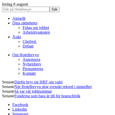
lördag 8 augusti
Aktuellt
Dina rättigheter
Fråga om jobbet
Arbetslivsakuten
Åsikt
Chefred.
Debatt
Om Hotellrevyn
Annonsera
Nyhetsbrev
Prenumerera
Kontakt
Senaste
Därför bryr sig HRF om valet
Senaste
När Hotellrevyn slog svenskt rekord i simpelhet
Senaste
Så var vår jobbsommar
Senaste
Fonderna som bara är till för branschfolk
Facebook
Linkedin
Instagram