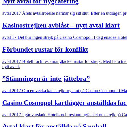
Nytt avtal för flygcatering
avtal 2017
Årets avtalsrörelse närmar sig sitt slut. Efter en utdragen p
Kasinostrejken avblåst – nytt avtal klart
avtal 17
Det blir ingen strejk på Casino Cosmopol. I dag enades Hotell
Förbundet rustar för konflikt
avtal 2017
Hotell- och restaurangfacket rustar för strejk. Med bara tr
nytt avtal.
”Stämningen är inte jättebra”
avtal 2017
Om en vecka kan strejk bryta ut på Casino Cosmopol i Malm
Casino Cosmopol kartlägger anställdas f
avtal 2017
I går varslade Hotell- och restaurangfacket om strejk på C
Avtal klart för anställda på Samhall