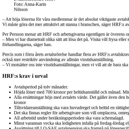
Foto: Anna-Karin
Nilsson
– Att höja lönerna för våra medlemmar är det absolut viktigaste avtalsk
Vi måste göra det mer attraktivt att stanna i branschen, säger HRF:s av
Per Persson menar att HRF och arbetsgivarna egentligen är överens om 
– Men vi har diametralt olika sätt att lösa det på. Visita vill frysa el
förhandlingarna, säger han.
Precis som i förra årets avtalsrörelse handlar flera av HRF:s avtalskra
också mer restriktiv användning av allmän visstidsanställning.
– Vi motsätter oss inte visstidsanställningar, men vi vill att de bara sk
HRF:s krav i urval
Avtalsperiod på tolv månader.
Höjda löner med 700 kronor per heltidsanställd och månad. Mini
Alla ersättningar höjs med avtalets värde. Det gäller även den h
kronor
Tillsvidareanställning ska vara huvudregel och heltid en rättighe
Det ska finnas regler för arbetsgivare som vill omplacera, omregl
All arbetstid under beräkningsperioden ska vara schemalagd.
Minst varannan vecka ska ledigheten infalla på fredag-lördag el
Avsättning till LO-SAF avtalspension ska framgå på lönespecif