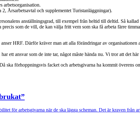
es arbetsorganisation.
aga 2, Årsarbetsavtal och supplementet Turistanläggningar).
onalens anställningsgrad, till exempel från heltid till deltid. Så kallad
 precis som de vill, de kan välja fritt vem som ska få arbeta färre timmar
s, anser HRF. Därför kräver man att alla förändringar av organisationen a
 har ett ansvar som de inte tar, något måste hända nu. Vi tror att det här 
t. Då ska förhoppningsvis facket och arbetsgivarna ha kommit överens om 
rbrukat”
itet för arbetsgivarna när de ska lägga scheman. Det är kraven från ar