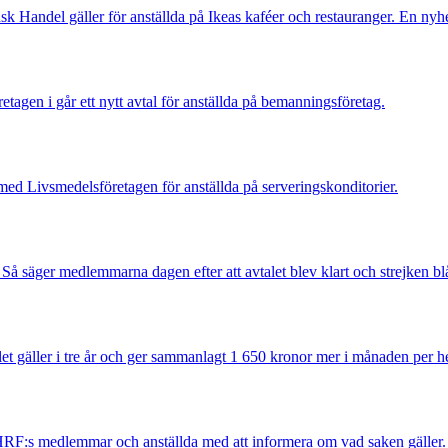
k Handel gäller för anställda på Ikeas kaféer och restauranger. En nyhet
agen i går ett nytt avtal för anställda på bemanningsföretag.
med Livsmedelsföretagen för anställda på serveringskonditorier.
. Så säger medlemmarna dagen efter att avtalet blev klart och strejken bl
talet gäller i tre år och ger sammanlagt 1 650 kronor mer i månaden per he
r HRF:s medlemmar och anställda med att informera om vad saken gäller.