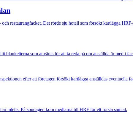
älan
l- och restaurangfacket. Det rörde sju hotell som försökt kartlägga HR
it blanketterna som använts för att ta reda på om anställda är med i facke
ainspektionen efter att företagen försökt kartlägga anställdas eventuella
ar inletts. På söndagen kom medlarna till HRF för ett första samtal.