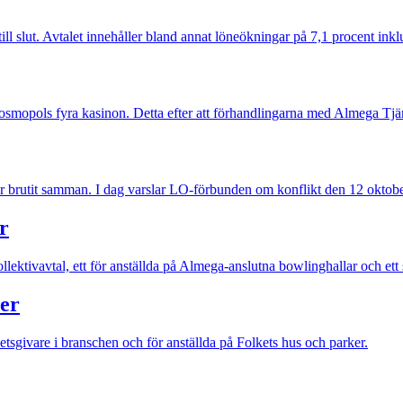
 till slut. Avtalet innehåller bland annat löneökningar på 7,1 procent in
osmopols fyra kasinon. Detta efter att förhandlingarna med Almega Tjän
har brutit samman. I dag varslar LO-förbunden om konflikt den 12 oktob
r
ollektivavtal, ett för anställda på Almega-anslutna bowlinghallar och et
éer
betsgivare i branschen och för anställda på Folkets hus och parker.