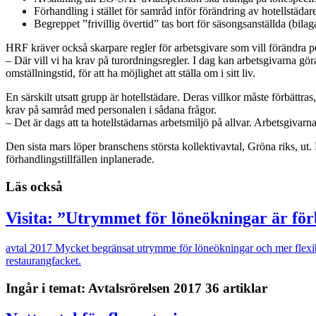
Förhandling i stället för samråd inför förändring av hotellstädar
Begreppet ”frivillig övertid” tas bort för säsongsanställda (bil
HRF kräver också skarpare regler för arbetsgivare som vill förändra pers
– Där vill vi ha krav på turordningsregler. I dag kan arbetsgivarna göra
omställningstid, för att ha möjlighet att ställa om i sitt liv.
En särskilt utsatt grupp är hotellstädare. Deras villkor måste förbättra
krav på samråd med personalen i sådana frågor.
– Det är dags att ta hotellstädarnas arbetsmiljö på allvar. Arbetsgivarna
Den sista mars löper branschens största kollektivavtal, Gröna riks, u
förhandlingstillfällen inplanerade.
Läs också
Visita: ”Utrymmet för löneökningar är fö
avtal 2017
Mycket begränsat utrymme för löneökningar och mer flexibil
restaurangfacket.
Ingår i temat: Avtalsrörelsen 2017
36 artiklar