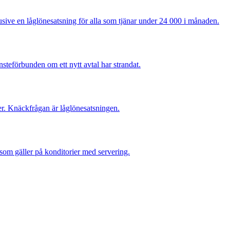
klusive en låglönesatsning för alla som tjänar under 24 000 i månaden.
steförbunden om ett nytt avtal har strandat.
er. Knäckfrågan är låglönesatsningen.
t som gäller på konditorier med servering.