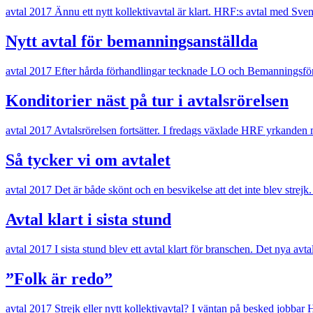
avtal 2017
Ännu ett nytt kollektivavtal är klart. HRF:s avtal med Svens
Nytt avtal för bemanningsanställda
avtal 2017
Efter hårda förhandlingar tecknade LO och Bemanningsföret
Konditorier näst på tur i avtalsrörelsen
avtal 2017
Avtalsrörelsen fortsätter. I fredags växlade HRF yrkanden 
Så tycker vi om avtalet
avtal 2017
Det är både skönt och en besvikelse att det inte blev strejk
Avtal klart i sista stund
avtal 2017
I sista stund blev ett avtal klart för branschen. Det nya av
”Folk är redo”
avtal 2017
Strejk eller nytt kollektivavtal? I väntan på besked jobba