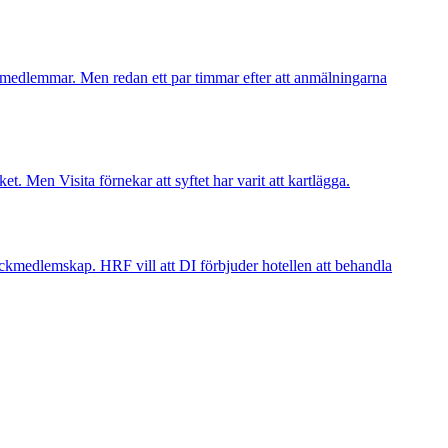
F-medlemmar. Men redan ett par timmar efter att anmälningarna
t. Men Visita förnekar att syftet har varit att kartlägga.
 fackmedlemskap. HRF vill att DI förbjuder hotellen att behandla