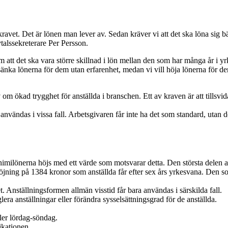
ravet. Det är lönen man lever av. Sedan kräver vi att det ska löna sig bä
talssekreterare Per Persson.
att det ska vara större skillnad i lön mellan den som har många år i yr
ler sänka lönerna för dem utan erfarenhet, medan vi vill höja lönerna för 
v om ökad trygghet för anställda i branschen. Ett av kraven är att tillsv
a användas i vissa fall. Arbetsgivaren får inte ha det som standard, utan d
milönerna höjs med ett värde som motsvarar detta. Den största delen av
öjning på 1384 kronor som anställda får efter sex års yrkesvana. Den som 
t. Anställningsformen allmän visstid får bara användas i särskilda fall.
era anställningar eller förändra sysselsättningsgrad för de anställda.
ler lördag-söndag.
ikationen.