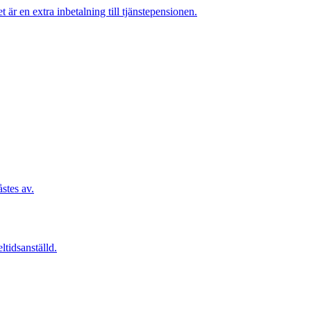
 är en extra inbetalning till tjänstepensionen.
åstes av.
ltidsanställd.