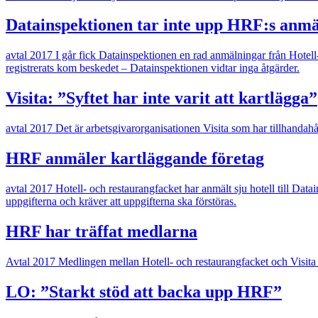
Datainspektionen tar inte upp HRF:s anm
avtal 2017
I går fick Datainspektionen en rad anmälningar från Hotel
registrerats kom beskedet – Datainspektionen vidtar inga åtgärder.
Visita: ”Syftet har inte varit att kartlägga”
avtal 2017
Det är arbetsgivarorganisationen Visita som har tillhandahåll
HRF anmäler kartläggande företag
avtal 2017
Hotell- och restaurangfacket har anmält sju hotell till Dat
uppgifterna och kräver att uppgifterna ska förstöras.
HRF har träffat medlarna
Avtal 2017
Medlingen mellan Hotell- och restaurangfacket och Visita h
LO: ”Starkt stöd att backa upp HRF”