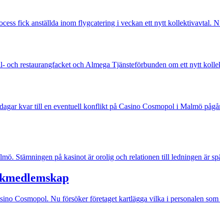
rocess fick anställda inom flygcatering i veckan ett nytt kollektivavtal. N
- och restaurangfacket och Almega Tjänsteförbunden om ett nytt kollekti
e dagar kvar till en eventuell konflikt på Casino Cosmopol i Malmö pågår
ö. Stämningen på kasinot är orolig och relationen till ledningen är sp
ackmedlemskap
asino Cosmopol. Nu försöker företaget kartlägga vilka i personalen som 