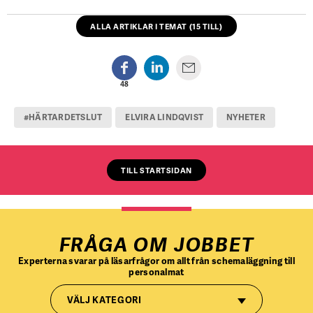
ALLA ARTIKLAR I TEMAT (15 TILL)
48
#HÄRTARDETSLUT
ELVIRA LINDQVIST
NYHETER
TILL STARTSIDAN
FRÅGA OM JOBBET
Experterna svarar på läsarfrågor om allt från schemaläggning till
personalmat
VÄLJ KATEGORI