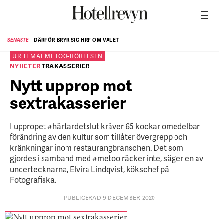
DÄRFÖR BRYR SIG HRF OM VALET
SENASTE
SE
UR TEMAT
METOO-RÖRELSEN
NYHETER
TRAKASSERIER
Nytt upprop mot
sextrakasserier
I uppropet #härtardetslut kräver 65 kockar omedelbar
förändring av den kultur som tillåter övergrepp och
kränkningar inom restaurangbranschen. Det som
gjordes i samband med #metoo räcker inte, säger en av
undertecknarna, Elvira Lindqvist, kökschef på
Fotografiska.
PUBLICERAD 9 DECEMBER 2020