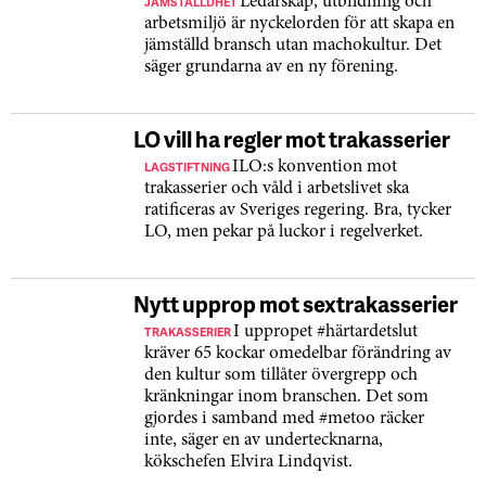
JÄMSTÄLLDHET
Ledarskap, utbildning och
arbetsmiljö är nyckelorden för att skapa en
jämställd bransch utan machokultur. Det
säger grundarna av en ny förening.
LO vill ha regler mot trakasserier
LAGSTIFTNING
ILO:s konvention mot
trakasserier och våld i arbetslivet ska
ratificeras av Sveriges regering. Bra, tycker
LO, men pekar på luckor i regelverket.
Nytt upprop mot sextrakasserier
TRAKASSERIER
I uppropet #härtardetslut
kräver 65 kockar omedelbar förändring av
den kultur som tillåter övergrepp och
kränkningar inom branschen. Det som
gjordes i samband med #metoo räcker
inte, säger en av undertecknarna,
kökschefen Elvira Lindqvist.