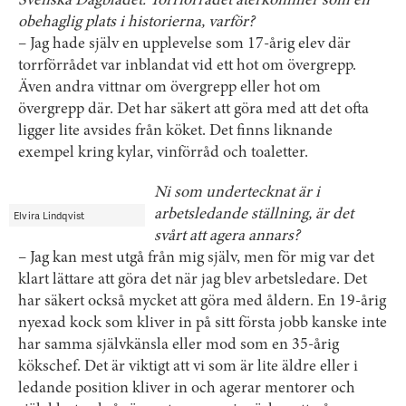
Svenska Dagbladet. Torrförrådet återkommer som en
obehaglig plats i historierna, varför?
– Jag hade själv en upplevelse som 17-årig elev där
torrförrådet var inblandat vid ett hot om övergrepp.
Även andra vittnar om övergrepp eller hot om
övergrepp där. Det har säkert att göra med att det ofta
ligger lite avsides från köket. Det finns liknande
exempel kring kylar, vinförråd och toaletter.
Ni som undertecknat är i
arbetsledande ställning, är det
Elvira Lindqvist
svårt att agera annars?
– Jag kan mest utgå från mig själv, men för mig var det
klart lättare att göra det när jag blev arbetsledare. Det
har säkert också mycket att göra med åldern. En 19-årig
nyexad kock som kliver in på sitt första jobb kanske inte
har samma självkänsla eller mod som en 35-årig
kökschef. Det är viktigt att vi som är lite äldre eller i
ledande position kliver in och agerar mentorer och