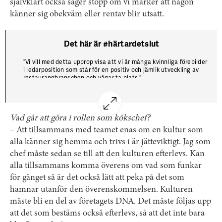
självklart också säger stopp om vi märker att någon
känner sig obekväm eller rentav blir utsatt.
Det här är #härtardetslut
”
Vi vill med detta upprop visa att vi är många kvinnliga förebilder
i ledarposition som står för en positiv och jämlik utveckling av
restaurangbranschen och vågar ta plats.
”
”
Vi accepterar inte en tystnadskultur som skyddar män i
maktposition. Nu lägger vi skulden och skammen där den hör
hemma – hos förövarna och dem som tyst tittat på.
”
Vad går att göra i rollen som kökschef?
”
Vi kräver en modern organisation i restaurangers ledande skikt,
där vi bygger hela organisationen för att skapa en trygg och
– Att tillsammans med teamet enas om en kultur som
jämlik arbetsplats. Detta kräver ett aktivt arbete och
alla känner sig hemma och trivs i är jätteviktigt. Jag som
kravställning från HRF, Visita, investerare och ägare.
”
chef måste sedan se till att den kulturen efterlevs. Kan
alla tillsammans komma överens om vad som funkar
för gänget så är det också lätt att peka på det som
hamnar utanför den överenskommelsen. Kulturen
måste bli en del av företagets DNA. Det måste följas upp
att det som bestäms också efterlevs, så att det inte bara