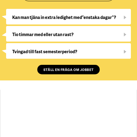
Kan man tjäna in extra ledighet med ”enstaka dagar”?
Tio timmar med eller utan rast?
Tvingad till fast semesterperiod?
STÄLL EN FRÅGA OM JOBBET