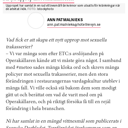
Uppropet har samlat in en rad vittnesmål från kvinnor som utsatts för kränkningar när
de arbetat i kök.
FOTO:
Istockphoto
ANN PATMALNIEKS
ann.patmalnieks@hotellrevyn.se
Vad fick er att skapa ett nytt upprop mot sexuella
trakasserier?
– Vi var många som efter ETC:s avslöjanden på
Operakällaren kände att vi måste göra något. I samband
med #metoo sades många kloka ord och skrevs många
policyer mot sexuella trakasserier, men den stora
förändringen i restaurangernas vardagskultur uteblev i
många fall. Vi ville också stå bakom dem som modigt
gått ut och berättat om vad de varit med om på
Operakällaren, och på riktigt försöka få till en rejäl
förändring i hela branschen.
Ni har samlat in en mängd vittnesmål som publicerats i