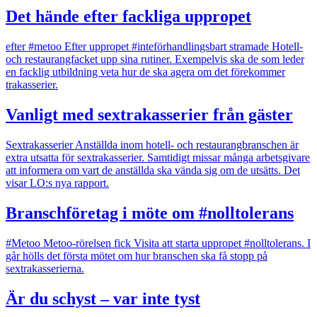
Det hände efter fackliga uppropet
efter #metoo
Efter uppropet #inteförhandlingsbart stramade Hotell-
och restaurangfacket upp sina rutiner. Exempelvis ska de som leder
en facklig utbildning veta hur de ska agera om det förekommer
trakasserier.
Vanligt med sextrakasserier från gäster
Sextrakasserier
Anställda inom hotell- och restaurangbranschen är
extra utsatta för sextrakasserier. Samtidigt missar många arbetsgivare
att informera om vart de anställda ska vända sig om de utsätts. Det
visar LO:s nya rapport.
Branschföretag i möte om #nolltolerans
#Metoo
Metoo-rörelsen fick Visita att starta uppropet #nolltolerans. I
går hölls det första mötet om hur branschen ska få stopp på
sextrakasserierna.
Är du schyst – var inte tyst