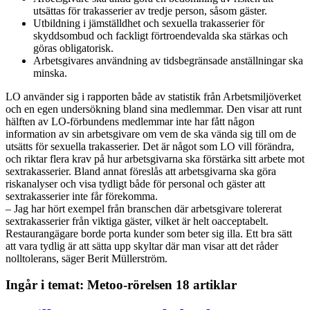
utsättas för trakasserier av tredje person, såsom gäster.
Utbildning i jämställdhet och sexuella trakasserier för
skyddsombud och fackligt förtroendevalda ska stärkas och
göras obligatorisk.
Arbetsgivares användning av tidsbegränsade anställningar ska
minska.
LO använder sig i rapporten både av statistik från Arbetsmiljöverket
och en egen undersökning bland sina medlemmar. Den visar att runt
hälften av LO-förbundens medlemmar inte har fått någon
information av sin arbetsgivare om vem de ska vända sig till om de
utsätts för sexuella trakasserier. Det är något som LO vill förändra,
och riktar flera krav på hur arbetsgivarna ska förstärka sitt arbete mot
sextrakasserier. Bland annat föreslås att arbetsgivarna ska göra
riskanalyser och visa tydligt både för personal och gäster att
sextrakasserier inte får förekomma.
– Jag har hört exempel från branschen där arbetsgivare tolererat
sextrakasserier från viktiga gäster, vilket är helt oacceptabelt.
Restaurangägare borde porta kunder som beter sig illa. Ett bra sätt
att vara tydlig är att sätta upp skyltar där man visar att det råder
nolltolerans, säger Berit Müllerström.
Ingår i temat: Metoo-rörelsen
18 artiklar