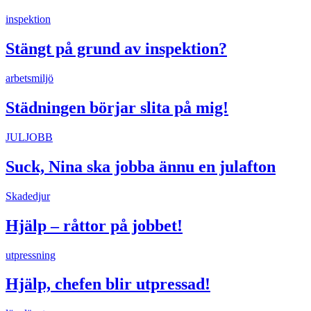
inspektion
Stängt på grund av inspektion?
arbetsmiljö
Städningen börjar slita på mig!
JULJOBB
Suck, Nina ska jobba ännu en julafton
Skadedjur
Hjälp – råttor på jobbet!
utpressning
Hjälp, chefen blir utpressad!