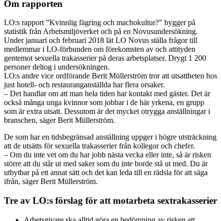
Om rapporten
LO:s rapport ”Kvinnlig fägring och machokultur?” bygger på
statistik från Arbetsmiljöverket och på en Novusundersökning.
Under januari och februari 2018 lät LO Novus ställa frågor till
medlemmar i LO-förbunden om förekomsten av och attityden
gentemot sexuella trakasserier på deras arbetsplatser. Drygt 1 200
personer deltog i undersökningen.
LO:s andre vice ordförande Berit Müllerström tror att utsattheten hos
just hotell- och restauranganställda har flera orsaker.
– Det handlar om att man hela tiden har kontakt med gäster. Det är
också många unga kvinnor som jobbar i de här yrkena, en grupp
som är extra utsatt. Dessutom är det mycket otrygga anställningar i
branschen, säger Berit Müllerström.
De som har en tidsbegränsad anställning uppger i högre utsträckning
att de utsätts för sexuella trakasserier från kollegor och chefer.
– Om du inte vet om du har jobb nästa vecka eller inte, så är risken
större att du står ut med saker som du inte borde stå ut med. Du är
utbytbar på ett annat sätt och det kan leda till en rädsla för att säga
ifrån, säger Berit Müllerström.
Tre av LO:s förslag för att motarbeta sextrakasserier
Arbetsgivare ska alltid göra en bedömning av risken att