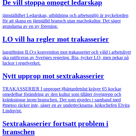
De vill stoppa omoget ledarskap
jämställdhet
Ledarskap, utbildning och arbetsmiljö är nyckelorden
för att skapa en jämställd bransch utan machokultur. Det säger
grundarna av en ny förening.
LO vill ha regler mot trakasserier
lagstiftning
ILO:s konvention mot trakasserier och våld i arbetslivet
ska ratificeras av Sveriges regering. Bra, tycker LO, men pekar på
luckor i regelverket.
Nytt upprop mot sextrakasserier
TRAKASSERIER
I uppropet #härtardetslut kräver 65 kockar
omedelbar förändring av den kultur som tillåter övergrepp och
kränkningar inom branschen. Det som gjordes i samband med
#metoo räcker inte, säger en av undertecknarna, kökschefen Elvira
Lindqvist.
Sextrakasserier fortsatt problem i
branschen