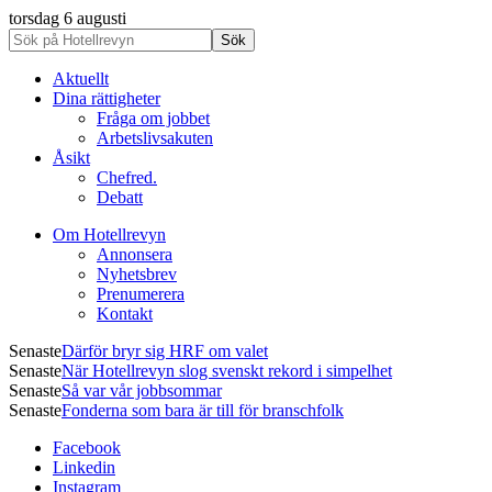
torsdag 6 augusti
Aktuellt
Dina rättigheter
Fråga om jobbet
Arbetslivsakuten
Åsikt
Chefred.
Debatt
Om Hotellrevyn
Annonsera
Nyhetsbrev
Prenumerera
Kontakt
Senaste
Därför bryr sig HRF om valet
Senaste
När Hotellrevyn slog svenskt rekord i simpelhet
Senaste
Så var vår jobbsommar
Senaste
Fonderna som bara är till för branschfolk
Facebook
Linkedin
Instagram