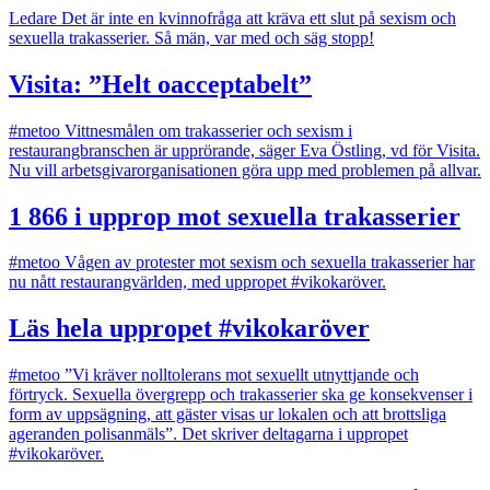
Ledare
Det är inte en kvinnofråga att kräva ett slut på sexism och
sexuella trakasserier. Så män, var med och säg stopp!
Visita: ”Helt oacceptabelt”
#metoo
Vittnesmålen om trakasserier och sexism i
restaurangbranschen är upprörande, säger Eva Östling, vd för Visita.
Nu vill arbetsgivarorganisationen göra upp med problemen på allvar.
1 866 i upprop mot sexuella trakasserier
#metoo
Vågen av protester mot sexism och sexuella trakasserier har
nu nått restaurangvärlden, med uppropet #vikokaröver.
Läs hela uppropet #vikokaröver
#metoo
”Vi kräver nolltolerans mot sexuellt utnyttjande och
förtryck. Sexuella övergrepp och trakasserier ska ge konsekvenser i
form av uppsägning, att gäster visas ur lokalen och att brottsliga
ageranden polisanmäls”. Det skriver deltagarna i uppropet
#vikokaröver.