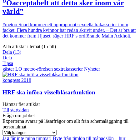
”Oacceptabelt att detta sker inom vår
värld”
#metoo
Snart kommer ett upprop mot sexuella trakasserier inom
facket. Flera hundra kvinnor har redan skrivit under. – Det är bra att
det kommer fram i ljuset, säger HRF:s ordförande Malin Ackholt.
Alla artiklar i temat (15 till)
Dela
(
13
)
Dela
Tipsa
gäster
LO
metoo-rörelsen
sextrakasserier
Nyheter
kongress 2018
HRF ska införa visselblåsarfunktion
Hämtar fler artiklar
Till startsidan
Fråga om jobbet
Experterna svarar på läsarfrågor om allt från schemaläggning till
personalmat
Jag får inte mina timmar!
Byte från timlön till månadslön – hur