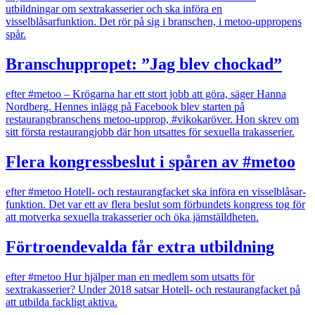
utbildningar om sextrakasserier och ska införa en
visselblåsarfunktion. Det rör på sig i branschen, i metoo-uppropens
spår.
Branschuppropet: ”Jag blev chockad”
efter #metoo
– Krögarna har ett stort jobb att göra, säger Hanna
Nordberg. Hennes inlägg på Facebook blev starten på
restaurangbranschens metoo-upprop, #vikokaröver. Hon skrev om
sitt första restaurangjobb där hon utsattes för sexuella trakasserier.
Flera kongressbeslut i spåren av #metoo
efter #metoo
Hotell- och restaurangfacket ska införa en visselblåsar­
funktion. Det var ett av flera beslut som förbundets kongress tog för
att motverka sexuella trakasserier och öka jämställdheten.
Förtroendevalda får extra utbildning
efter #metoo
Hur hjälper man en medlem som utsatts för
sextrakasserier? Under 2018 satsar Hotell- och restaurangfacket på
att utbilda fackligt aktiva.