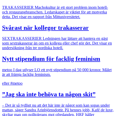
TRAKASSERIER
Machokultur är ett stort problem inom hotell-
och restaurangbranschen. Ledarskapet är viktigt för att motverka
detta. Det visar en rapport från Mittuniversitetet.
Svårast när kollegor trakasserar
SEXTRAKASSERIER
Ledningen har lättare att hantera en gäst
som sextrakasserar än om en kollega eller chef gör det. Det visar en
undersökning från tre nordiska hotell.
Nytt stipendium för facklig feminism
metoo
I dag utlyser LO ett nytt stipendium på 50 000 kronor. Målet
är att främja facklig feminism.
efter #metoo
”Jag ska inte behöva ta någon skit”
– Det är så tydligt nu att det här inte är något som kan sopas under
mattan, säger Sandra Arinbjörnsdottir. På hennes jobb, Kafé de luxe,
skyltar man om nolltolerans mot ofredanden. HRF håller