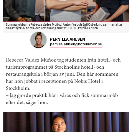
Sommarjobbarna Rebecca Valdez Muñoz, Anton Yu och Egil Österlund sammanfattar
sina intryck av hotell- och restaurangarbetet.
FOTO:
Pernilla Ahlsén
PERNILLA AHLSÉN
pernilla.ahlsen@hotellrevyn.se
Rebecca Valdez Muñoz tog studenten från hotell- och
turismprogrammet på Stockholms hotell- och
restaurangskola i början av juni. Den här sommaren
har hon jobbat i receptionen på Nobis Hotel i
Stockholm.
– Jag gjorde praktik här i våras och fick sommarjobb
efter det, säger hon.