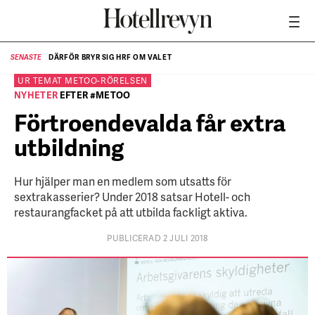
NÄR HOTELLREVYN SLOG SVENSKT REKORD I SIMPELHET
SENASTE
SE
UR TEMAT
METOO-RÖRELSEN
NYHETER
EFTER #METOO
Förtroendevalda får extra
utbildning
Hur hjälper man en medlem som utsatts för
sextrakasserier? Under 2018 satsar Hotell- och
restaurangfacket på att utbilda fackligt aktiva.
PUBLICERAD 2 JULI 2018