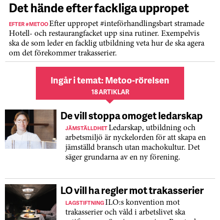
Det hände efter fackliga uppropet
EFTER #METOO
Efter uppropet #inteförhandlingsbart stramade
Hotell- och restaurangfacket upp sina rutiner. Exempelvis
ska de som leder en facklig utbildning veta hur de ska agera
om det förekommer trakasserier.
Ingår i temat: Metoo-rörelsen
18 ARTIKLAR
De vill stoppa omoget ledarskap
JÄMSTÄLLDHET
Ledarskap, utbildning och
arbetsmiljö är nyckelorden för att skapa en
jämställd bransch utan machokultur. Det
säger grundarna av en ny förening.
LO vill ha regler mot trakasserier
LAGSTIFTNING
ILO:s konvention mot
trakasserier och våld i arbetslivet ska