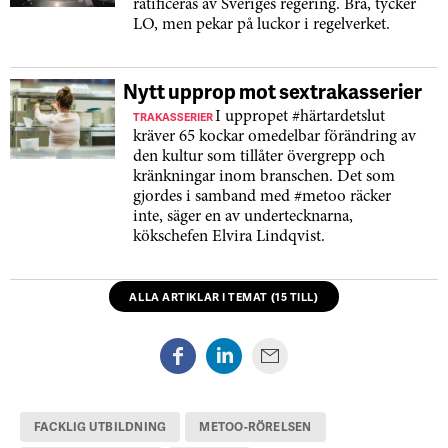
ratificeras av Sveriges regering. Bra, tycker
LO, men pekar på luckor i regelverket.
Nytt upprop mot sextrakasserier
TRAKASSERIER
I uppropet #härtardetslut
kräver 65 kockar omedelbar förändring av
den kultur som tillåter övergrepp och
kränkningar inom branschen. Det som
gjordes i samband med #metoo räcker
inte, säger en av undertecknarna,
kökschefen Elvira Lindqvist.
ALLA ARTIKLAR I TEMAT (15 TILL)
FACKLIG UTBILDNING
METOO-RÖRELSEN