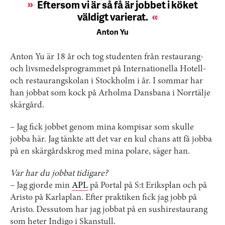
Eftersom vi är så få är jobbet i köket
väldigt varierat.
Anton Yu
Anton Yu är 18 år och tog studenten från restaurang-
och livsmedelsprogrammet på Internationella Hotell-
och restaurangskolan i Stockholm i år. I sommar har
han jobbat som kock på Arholma Dansbana i Norrtälje
skärgård.
– Jag fick jobbet genom mina kompisar som skulle
jobba här. Jag tänkte att det var en kul chans att få jobba
på en skärgårdskrog med mina polare, säger han.
Var har du jobbat tidigare?
– Jag gjorde min
APL
på Portal på S:t Eriksplan och på
Aristo på Karlaplan. Efter praktiken fick jag jobb på
Aristo. Dessutom har jag jobbat på en sushirestaurang
som heter Indigo i Skanstull.