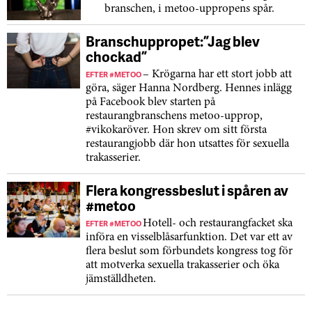
branschen, i metoo-uppropens spår.
Branschuppropet: ”Jag blev
chockad”
EFTER #METOO
– Krögarna har ett stort jobb att
göra, säger Hanna Nordberg. Hennes inlägg
på Facebook blev starten på
restaurangbranschens metoo-upprop,
#vikokaröver. Hon skrev om sitt första
restaurangjobb där hon utsattes för sexuella
trakasserier.
Flera kongressbeslut i spåren av
#metoo
EFTER #METOO
Hotell- och restaurangfacket ska
införa en visselblåsar­funktion. Det var ett av
flera beslut som förbundets kongress tog för
att motverka sexuella trakasserier och öka
jämställdheten.