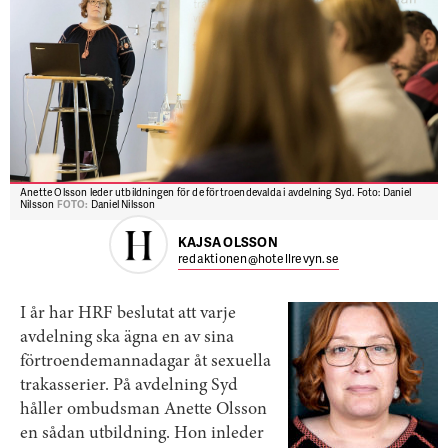
Anette Olsson leder utbildningen för de förtroendevalda i avdelning Syd. Foto: Daniel
Nilsson
FOTO:
Daniel Nilsson
KAJSA OLSSON
redaktionen@hotellrevyn.se
I år har HRF beslutat att varje
avdelning ska ägna en av sina
förtroendemanna­dagar åt sexuella
trakasserier. På avdelning Syd
håller ombudsman Anette Olsson
en sådan utbildning. Hon inleder