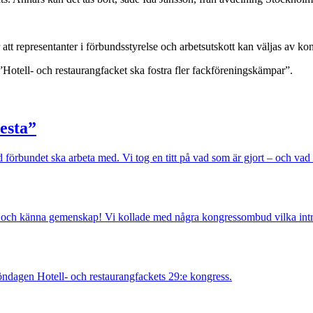
 representanter i förbundsstyrelse och arbetsutskott kan väljas av kon
otell- och restaurangfacket ska fostra fler fackföreningskämpar”.
esta”
 förbundet ska arbeta med. Vi tog en titt på vad som är gjort – och vad 
räffas och känna gemenskap! Vi kollade med några kongressombud vilka int
söndagen Hotell- och restaurangfackets 29:e kongress.