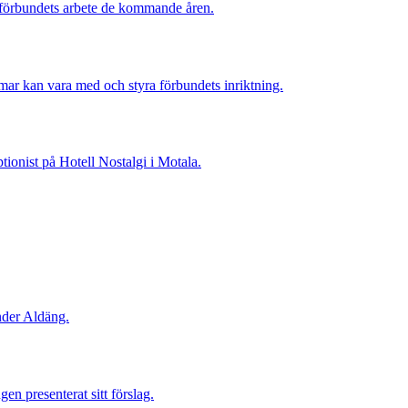
r förbundets arbete de kommande åren.
r kan vara med och styra förbundets inriktning.
­tionist på Hotell Nostalgi i Motala.
nder Aldäng.
en presenterat sitt förslag.