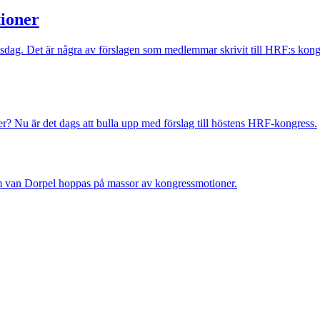
ioner
nsdag. Det är några av förslagen som medlemmar skrivit till HRF:s kon
r? Nu är det dags att bulla upp med förslag till höstens HRF-kongress.
im van Dorpel hoppas på massor av kongressmotioner.