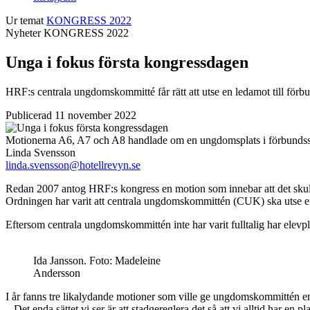
Ur temat
KONGRESS 2022
Nyheter
KONGRESS 2022
Unga i fokus första kongressdagen
HRF:s centrala ungdomskommitté får rätt att utse en ledamot till förb
Publicerad 11 november 2022
Motionerna A6, A7 och A8 handlade om en ungdomsplats i förbundss
Linda Svensson
linda.svensson@hotellrevyn.se
Redan 2007 antog HRF:s kongress en motion som innebar att det skulle 
Ordningen har varit att centrala ungdomskommittén (CUK) ska utse en
Eftersom centrala ungdomskommittén inte har varit fulltalig har elevpla
Ida Jansson. Foto: Madeleine
Andersson
I år fanns tre likalydande motioner som ville ge ungdomskommittén en 
– Det enda sättet vi ser är att stadgereglera det så att vi alltid har 