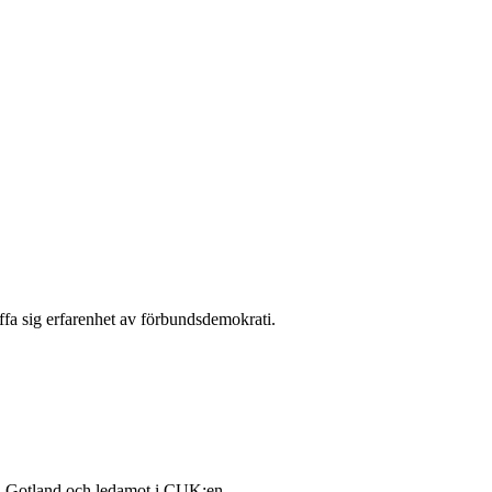
fa sig erfarenhet av förbundsdemokrati.
holm-Gotland och ledamot i CUK:en.