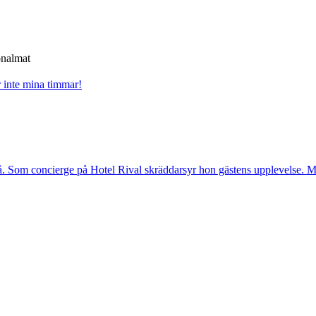
onalmat
r inte mina timmar!
. Som concierge på Hotel Rival skräddarsyr hon gästens upp­levelse. Me