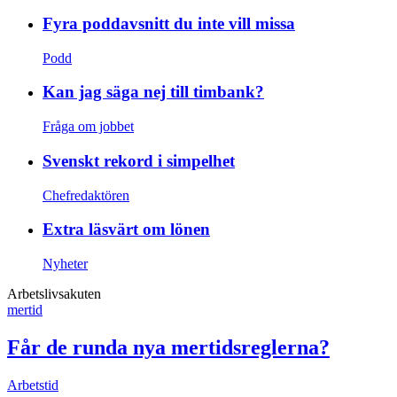
Fyra poddavsnitt du inte vill missa
Podd
Kan jag säga nej till timbank?
Fråga om jobbet
Svenskt rekord i simpelhet
Chefredaktören
Extra läsvärt om lönen
Nyheter
Arbetslivsakuten
mertid
Får de runda nya mertidsreglerna?
Arbetstid