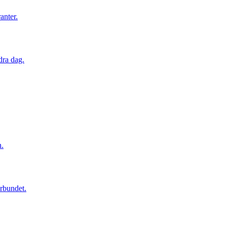
anter.
dra dag.
n.
örbundet.