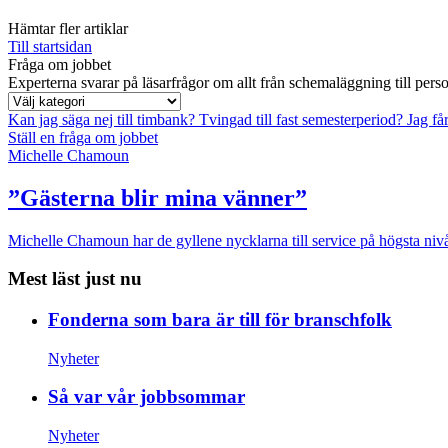
Hämtar fler artiklar
Till startsidan
Fråga om jobbet
Experterna svarar på läsarfrågor om allt från schemaläggning till pers
Kan jag säga nej till timbank?
Tvingad till fast semesterperiod?
Jag få
Ställ en fråga om jobbet
Michelle Chamoun
”Gästerna blir mina vänner”
Michelle Chamoun har de gyllene nycklarna till service på högsta nivå
Mest läst just nu
Fonderna som bara är till för branschfolk
Nyheter
Så var vår jobbsommar
Nyheter