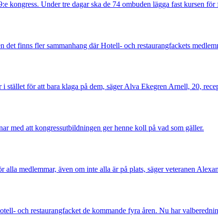
29:e kongress. Under tre dagar ska de 74 ombuden lägga fast kursen fö
et finns fler sammanhang där Hotell- och restaurangfackets medlemma
r i stället för att bara klaga på dem, säger Alva Ekegren Arnell, 20, recep
nar med att kongressutbildningen ger henne koll på vad som gäller.
 alla medlemmar, även om inte alla är på plats, säger veteranen Alexa
Hotell- och restaurangfacket de kommande fyra åren. Nu har valberedning