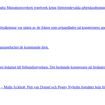
dra Migrationsverkets regelverk kring förtroendevalda arbetskraftsmigr
örsäkringar var några av de frågor som avhandlades på kongressens an
estaurangfacket de kommande åren.
en ledamot till förbundsstyrelsen. Det beslutade kongressen på fredage
ag – Malin Ackholt, Pim van Dorpel och Peggy Nyholm fortsätter leda f