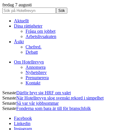
fredag 7 augusti
Aktuellt
Dina rättigheter
Fråga om jobbet
Arbetslivsakuten
Åsikt
Chefred.
Debatt
Om Hotellrevyn
Annonsera
Nyhetsbrev
Prenumerera
Kontakt
Senaste
Därför bryr sig HRF om valet
Senaste
När Hotellrevyn slog svenskt rekord i simpelhet
Senaste
Så var vår jobbsommar
Senaste
Fonderna som bara är till för branschfolk
Facebook
Linkedin
Instagram