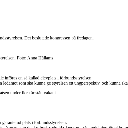
undsstyrelsen. Det beslutade kongressen på fredagen.
tyrelsen.
Foto:
Anna Hållams
införas en så kallad elevplats i förbundsstyrelsen.
 ledamot som ska kunna ge styrelsen ett ungperspektiv, och kunna skaf
tsen under flera år stått vakant.
garanterad plats i förbundsstyrelsen.
en plats. Annars kan det tas bort, sade Ida Jansson, från avdelning Stock