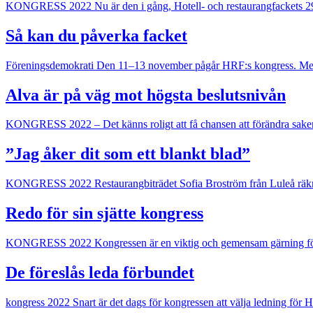
KONGRESS 2022
Nu är den i gång, Hotell- och restaurangfackets 
Så kan du påverka facket
Föreningsdemokrati
Den 11–13 november pågår HRF:s kongress. Men d
Alva är på väg mot högsta beslutsnivån
KONGRESS 2022
– Det känns roligt att få chansen att förändra sake
”Jag åker dit som ett blankt blad”
KONGRESS 2022
Restaurangbiträdet Sofia Broström från Luleå räk
Redo för sin sjätte kongress
KONGRESS 2022
Kongressen är en viktig och gemensam gärning för
De föreslås leda förbundet
kongress 2022
Snart är det dags för kongressen att välja ledning för 