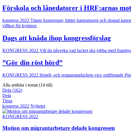
Förskola och lånedatorer i HRF:arnas mot
kongress 2022
Tätare kongresser, bättre barnomsorg och slopad kare
villkor för kvinnor.
Dags att knåda ihop kongressförslag
KONGRESS 2022
Vill du påverka vad facket ska jobba med framöve
”Gör din röst hörd”
KONGRESS 2022
Hotell- och restaurangfackets vice ordförande P
Alla artiklar i temat (14 till)
Dela
(
162
)
Dela
Tipsa
kongress 2022
Nyheter
KONGRESS 2022
Motion om migrantarbetare delade kongressen