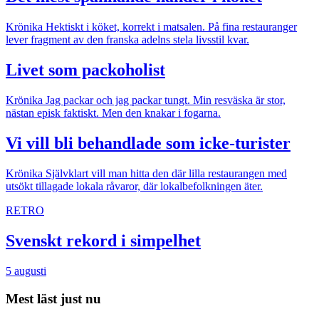
Krönika
Hektiskt i köket, korrekt i matsalen. På fina restauranger
lever fragment av den franska adelns stela livsstil kvar.
Livet som packoholist
Krönika
Jag packar och jag packar tungt. Min resväska är stor,
nästan episk faktiskt. Men den knakar i fogarna.
Vi vill bli behandlade som icke-turister
Krönika
Självklart vill man hitta den där lilla restaurangen med
utsökt tillagade lokala råvaror, där lokalbefolkningen äter.
RETRO
Svenskt rekord i simpelhet
5 augusti
Mest läst just nu