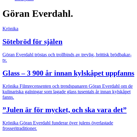
Göran Everdahl.
Krönika
Sötebröd för själen
Göran Everdahl tröstas och trollbinds av trevlig, brittisk brödbakar-
tv.
Glass – 3 900 år innan kylskåpet uppfanns
Krönika
Filmrecensenten och trendspanaren Göran Everdahl om de
kulinariska galningar som lagade glass tusentals år innan kylskåpet
fanns.
”Julen är för mycket, och ska vara det”
Krönika
Göran Everdahl funderar över julens överlastade
frosseritraditioner.