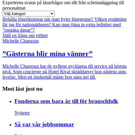
Experterna svarar på läsarfrågor om allt från schemaläggning till
personalmat
Behålla löneökningar när man byter lönegrupp?
Vilken ersättning
får jag för nationaldagen?
Kan man tjäna in extra ledighet med
”enstaka dagar”?
Ställ en fråga om jobbet
Michelle Chamoun
”Gästerna blir mina vänner”
Michelle Chamoun har de gyllene nycklarna till service på högsta
nivå. Som concierge på Hotel Rival skräddarsyr hon gästens upp­
levelse. Men ett önskemål måste hon säga nej till.
Mest läst just nu
Fonderna som bara är till för branschfolk
Nyheter
Så var vår jobbsommar