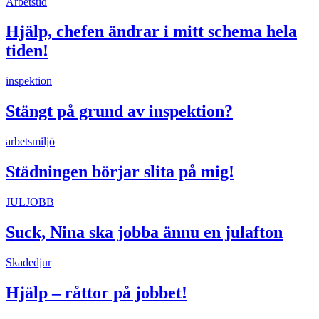
Arbetstid
Hjälp, chefen ändrar i mitt schema hela
tiden!
inspektion
Stängt på grund av inspektion?
arbetsmiljö
Städningen börjar slita på mig!
JULJOBB
Suck, Nina ska jobba ännu en julafton
Skadedjur
Hjälp – råttor på jobbet!