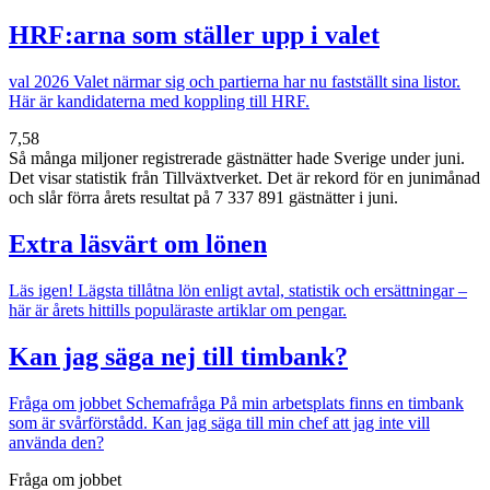
HRF:arna som ställer upp i valet
val 2026
Valet närmar sig och partierna har nu fastställt sina listor.
Här är kandidaterna med koppling till HRF.
7,58
Så många miljoner registrerade gästnätter hade Sverige under juni.
Det visar statistik från Tillväxtverket. Det är rekord för en junimånad
och slår förra årets resultat på 7 337 891 gästnätter i juni.
Extra läsvärt om lönen
Läs igen!
Lägsta tillåtna lön enligt avtal, statistik och ersättningar –
här är årets hittills populäraste artiklar om pengar.
Kan jag säga nej till timbank?
Fråga om jobbet
Schemafråga
På min arbetsplats finns en timbank
som är svårförstådd. Kan jag säga till min chef att jag inte vill
använda den?
Fråga om jobbet