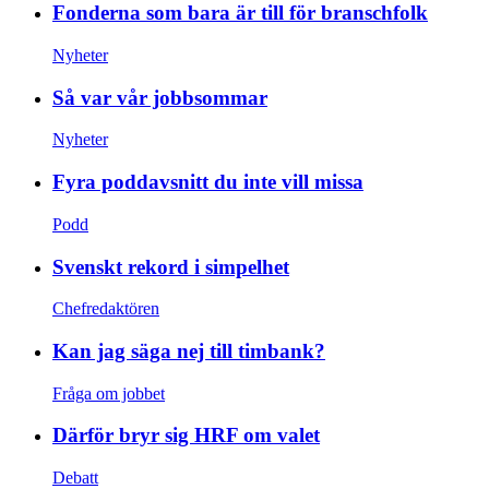
Fonderna som bara är till för branschfolk
Nyheter
Så var vår jobbsommar
Nyheter
Fyra poddavsnitt du inte vill missa
Podd
Svenskt rekord i simpelhet
Chefredaktören
Kan jag säga nej till timbank?
Fråga om jobbet
Därför bryr sig HRF om valet
Debatt