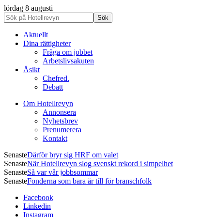
lördag 8 augusti
Aktuellt
Dina rättigheter
Fråga om jobbet
Arbetslivsakuten
Åsikt
Chefred.
Debatt
Om Hotellrevyn
Annonsera
Nyhetsbrev
Prenumerera
Kontakt
Senaste
Därför bryr sig HRF om valet
Senaste
När Hotellrevyn slog svenskt rekord i simpelhet
Senaste
Så var vår jobbsommar
Senaste
Fonderna som bara är till för branschfolk
Facebook
Linkedin
Instagram