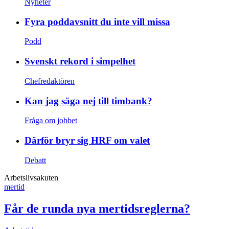
Nyheter
Fyra poddavsnitt du inte vill missa
Podd
Svenskt rekord i simpelhet
Chefredaktören
Kan jag säga nej till timbank?
Fråga om jobbet
Därför bryr sig HRF om valet
Debatt
Arbetslivsakuten
mertid
Får de runda nya mertidsreglerna?