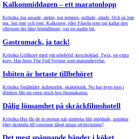
Kalkonmiddagen – ett maratonlopp
Krönika
Jag ansade, stekte, tog tempen, gullade, silade. Och så öste
jag. Jag öste och öste. Kalkonen, eller Fågeln som jag kallar den
eftersom det låter högtidligare, var en stadig bit.
Gastromack, ja tack!
Krönika
Grillkorv med vitt sötebröd, kexchoklad, Twix, en extra
korv. Här finns The Full Svenne som matupplevelse.
Isbiten är hetaste tillbehöret
Krönika
Smälttider, kubstorlek, skakteknik. Nu har även isen i
drinken fått sin egen nisch hos finsmakarna.
Dålig lönsamhet på skräckfilmshotell
Krönika
Hur får de in pengar när gästerna blir mördade, uppätna
eller skrämda till vansinne långt innan utcheckning?
Det mest spännande händer i köket