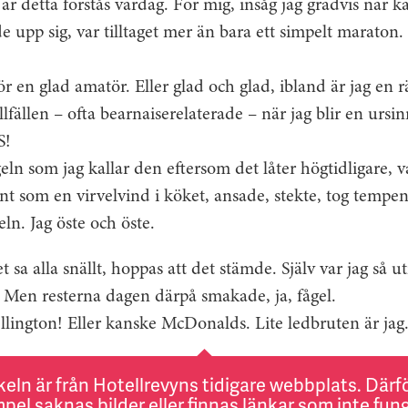
är detta förstås vardag. För mig, insåg jag gradvis när 
e upp sig, var tilltaget mer än bara ett simpelt maraton
 en glad amatör. Eller glad och glad, ibland är jag en rä
illfällen – ofta bearnaiserelaterade – när jag blir en ur
S!
ln som jag kallar den eftersom det låter högtidligare, va
unt som en virvelvind i köket, ansade, stekte, tog tempen,
ln. Jag öste och öste.
t sa alla snällt, hoppas att det stämde. Själv var jag så u
 Men resterna dagen därpå smakade, ja, fågel.
llington! Eller kanske McDonalds. Lite ledbruten är jag
keln är från Hotellrevyns tidigare webbplats. Därför
pel saknas bilder eller finnas länkar som inte fung