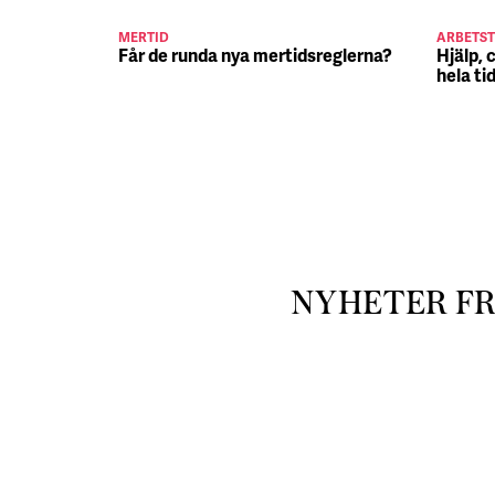
MERTID
ARBETST
Får de runda nya mertidsreglerna?
Hjälp, 
hela ti
NYHETER F