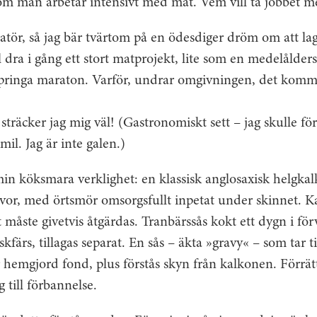
 om man arbetar intensivt med mat. Vem vill ta jobbet 
tör, så jag bär tvärtom på en ödesdiger dröm om att lag
ll dra i gång ett stort matprojekt, lite som en medelålder
 springa maraton. Varför, undrar omgivningen, det kommer
å sträcker jag mig väl! (Gastronomiskt sett – jag skulle f
mil. Jag är inte galen.)
in köksmara verklighet: en klassisk anglosaxisk helgkalko
vor, med örtsmör omsorgsfullt inpetat under skinnet. Ka
 måste givetvis åtgärdas. Tranbärssås kokt ett dygn i för
kfärs, tillagas separat. En sås – äkta »gravy« – som tar t
r hemgjord fond, plus förstås skyn från kalkonen. Förrät
g till förbannelse.