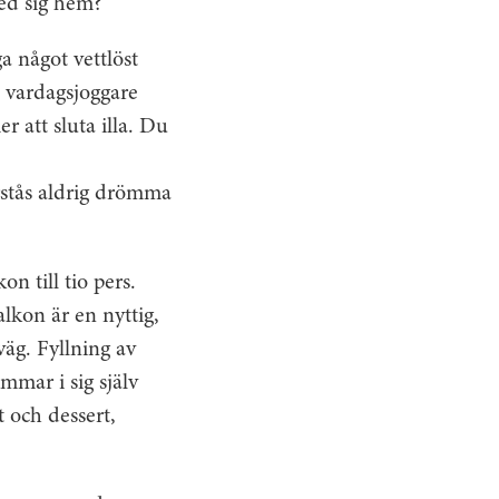
med sig hem?
a något vettlöst
s vardagsjoggare
 att sluta illa. Du
örstås aldrig drömma
n till tio pers.
lkon är en nyttig,
väg. Fyllning av
immar i sig själv
t och dessert,