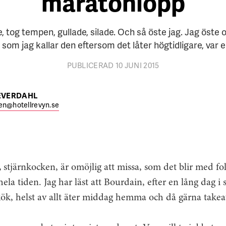
maratonlopp
, tog tempen, gullade, silade. Och så öste jag. Jag öste 
 som jag kallar den eftersom det låter högtidligare, var e
PUBLICERAD 10 JUNI 2015
EVERDAHL
en@hotellrevyn.se
,
stjärnkocken, är omöjlig att missa, som det blir med fo
ela tiden. Jag har läst att Bourdain, efter en lång dag i 
ök, helst av allt äter middag hemma och då gärna take