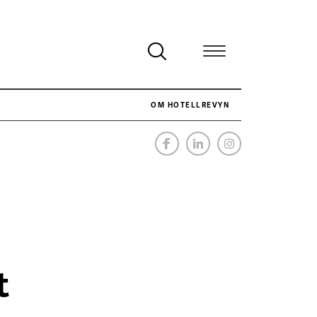
OM HOTELLREVYN
NÄR HOTELLREVYN SLOG SVENSKT REKORD I SIMPELHET
SENASTE
t