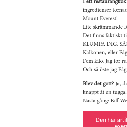
I ett restaurangkök
ingredienser tornad
Mount Everest!
Lite skrämmande för
Det finns faktiskt t
KLUMPA DIG, SÅ
Kalkonen, eller Fåge
Fem kilo. Jag for r
Och så öste jag Fåge
Blev det gott?
Ja, de
knappt åt en tugga.
Nästa gång: Biff We
Den här arti
exem