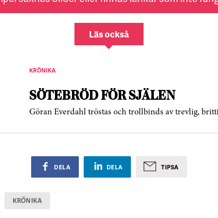
Läs också
KRÖNIKA
SÖTEBRÖD FÖR SJÄLEN
Göran Everdahl tröstas och trollbinds av trevlig, brit
DELA
DELA
TIPSA
KRÖNIKA