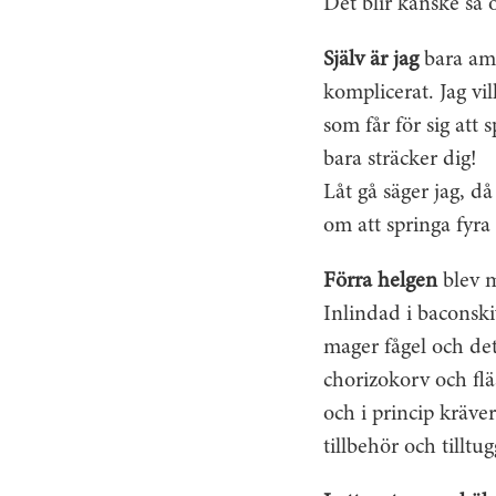
Det blir kanske så
Själv är jag
bara ama
komplicerat. Jag vi
som får för sig att
bara sträcker dig!
Låt gå säger jag, d
om att springa fyra 
Förra helgen
blev m
Inlindad i baconski
mager fågel och det
chorizokorv och fläs
och i princip kräve
tillbehör och tilltug