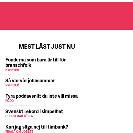
MEST LÄST JUST NU
Fonderna som bara är till för
branschfolk
NYHETER
Så var vår jobbsommar
NYHETER
Fyra poddavsnitt du inte vill missa
PODD
Svenskt rekord i simpelhet
CHEFREDAKTÖREN
Kan jag säga nej till timbank?
FRÅGA OM JOBBET