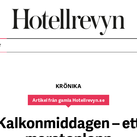
T
KRÖNIKA
Artikel från gamla Hotellrevyn.se
Kalkonmiddagen – et