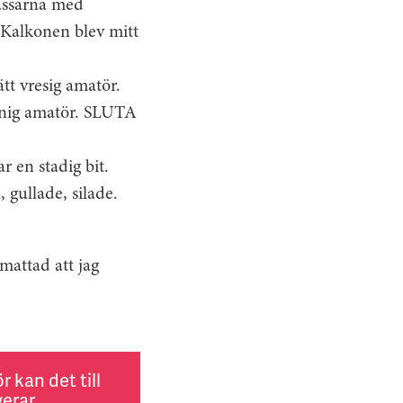
kassarna med
. Kalkonen blev mitt
tt vresig amatör.
sinnig amatör. SLUTA
r en stadig bit.
 gullade, silade.
tmattad att jag
.
 kan det till
erar.