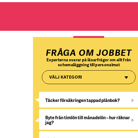
FRÅGA OM JOBBET
Experterna svarar på läsarfrågor om allt från
schemaläggning till personalmat
VÄLJ KATEGORI
Täcker försäkringen tappad plånbok?
Byte från timlön till månadslön – hur räknar
jag?