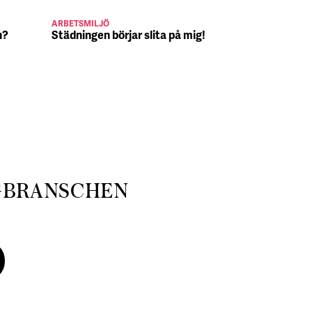
ARBETSMILJÖ
JULJOBB
n?
Städningen börjar slita på mig!
Suck, Nina 
julafton
GBRANSCHEN