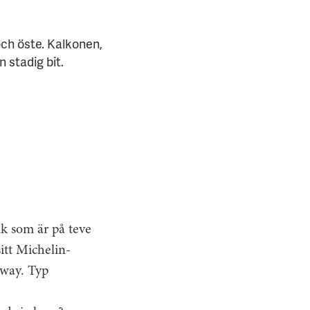
och öste. Kalkonen,
n stadig bit.
lk som är på teve
sitt Michelin-
away. Typ