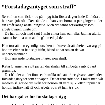
“Förstadagsintyget som straff”
Servitören som fick krav på intyg från första dagen hade fått höra att
han var sjuk ofta. Det stämde att han varit borta ett par gånger under
sin ett år långa anställningstid. Men det fanns förklaringar som
arbetsgivaren visste om.
– De har till och med sagt åt mig att gå hem och vila. Jag har aldrig
stannat hemma utan att de gått med på det.
Han tror att den egentliga orsaken till kravet är att chefen var arg på
honom efter att han sagt ifrån, bland annat om att de var
underbemannade.
– Hon använde förstadagsintyget som straff.
Katja Ojanne har stött på fall där skälen till att begära intyg varit
grumliga.
– Det händer att det finns en konflikt och att arbetsgivaren använder
förstadagsintyget som ett vapen. Det är rent stötande. I fallet med vår
medlem så gör de det svårt för honom att vara sjuk, eller uppmanar
honom indirekt att gå och arbeta trots att han är sjuk.
Det här gäller för förstadagsintyg