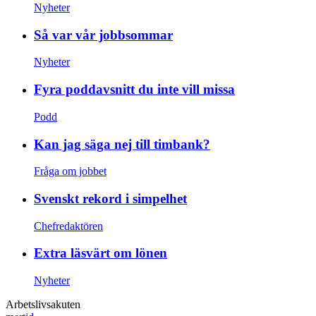
Nyheter
Så var vår jobbsommar
Nyheter
Fyra poddavsnitt du inte vill missa
Podd
Kan jag säga nej till timbank?
Fråga om jobbet
Svenskt rekord i simpelhet
Chefredaktören
Extra läsvärt om lönen
Nyheter
Arbetslivsakuten