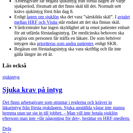
Arbetsgivare får begära sjukintyg från första dagen av varje
sjukperiod, förutsatt att det finns skäl till det. Normalt sett
krävs sjukintyg först från dag 8.
Enligt
lagen om sjuklön
ska det vara ”särskilda skäl”. I
avtalet
mellan HRF och Visita
står endast att det ska finnas skäl.
Vårdcentraler har ingen skyldighet att ta emot patienter enbart
för att utfärda förstadagsintyg. De medicinska behoven ska
avgöra om personen får träffa en läkare. De som behöver
intygen ska
prioriteras som andra patienter
, enligt SKR.
Begäran om förstadagsintyg ska vara skriftlig och får inte
gälla längre än ett år.
Läs också
sjukintyg
Sjuka krav på intyg
Det finns arbetsgivare som struntar i reglerna och kräver in
läkarintyg från första sjukdagen. Sjuka anställda vågar inte stanna
hemma utan tar sig in till jobbet. – Man vill inte betala sjuklön
eftersom man inte »får någonting för det«, berättar en HRF-medlem.
Dela