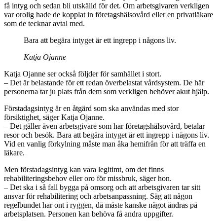
få intyg och sedan bli utskälld för det. Om arbetsgivaren verkligen
var orolig hade de kopplat in företagshälsovård eller en privatläkare
som de tecknar avtal med.
Bara att begära intyget är ett ingrepp i någons liv.
Katja Ojanne
Katja Ojanne ser också följder för samhället i stort.
– Det är belastande för ett redan överbelastat vårdsystem. De här
personerna tar ju plats från dem som verkligen behöver akut hjälp.
Förstadagsintyg är en åtgärd som ska användas med stor
försiktighet, säger Katja Ojanne.
– Det gäller även arbetsgivare som har företagshälsovård, betalar
resor och besök. Bara att begära intyget är ett ingrepp i någons liv.
Vid en vanlig förkylning måste man åka hemifrån för att träffa en
läkare.
Men förstadagsintyg kan vara legitimt, om det finns
rehabiliteringsbehov eller oro för missbruk, säger hon.
– Det ska i så fall bygga på omsorg och att arbetsgivaren tar sitt
ansvar för rehabilitering och arbetsanpassning. Säg att någon
regelbundet har ont i ryggen, då måste kanske något ändras på
arbetsplatsen. Personen kan behöva få andra uppgifter.