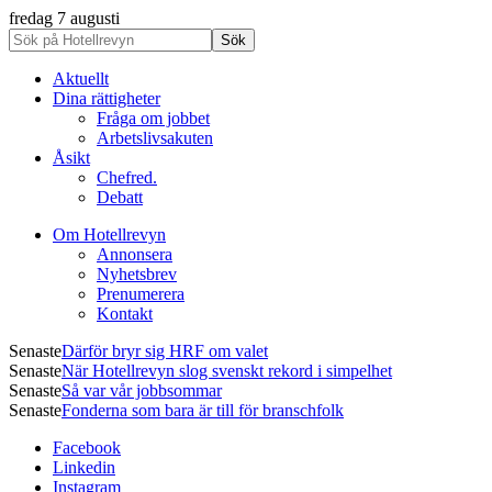
fredag 7 augusti
Aktuellt
Dina rättigheter
Fråga om jobbet
Arbetslivsakuten
Åsikt
Chefred.
Debatt
Om Hotellrevyn
Annonsera
Nyhetsbrev
Prenumerera
Kontakt
Senaste
Därför bryr sig HRF om valet
Senaste
När Hotellrevyn slog svenskt rekord i simpelhet
Senaste
Så var vår jobbsommar
Senaste
Fonderna som bara är till för branschfolk
Facebook
Linkedin
Instagram