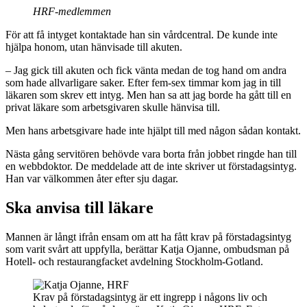
HRF-medlemmen
För att få intyget kontaktade han sin vårdcentral. De kunde inte
hjälpa honom, utan hänvisade till akuten.
– Jag gick till akuten och fick vänta medan de tog hand om andra
som hade allvarligare saker. Efter fem-sex timmar kom jag in till
läkaren som skrev ett intyg. Men han sa att jag borde ha gått till en
privat läkare som arbetsgivaren skulle hänvisa till.
Men hans arbetsgivare hade inte hjälpt till med någon sådan kontakt.
Nästa gång servitören behövde vara borta från jobbet ringde han till
en webbdoktor. De meddelade att de inte skriver ut förstadagsintyg.
Han var välkommen åter efter sju dagar.
Ska anvisa till läkare
Mannen är långt ifrån ensam om att ha fått krav på förstadagsintyg
som varit svårt att uppfylla, berättar Katja Ojanne, ombudsman på
Hotell- och restaurangfacket avdelning Stockholm-Gotland.
Krav på förstadagsintyg är ett ingrepp i någons liv och