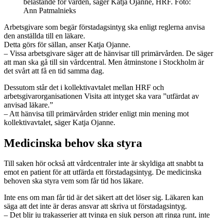
belastande för vården, säger Katja Ojanne, HRF. Foto:
Ann Patmalnieks
Arbetsgivare som begär förstadagsintyg ska enligt reglerna anvisa
den anställda till en läkare.
Detta görs för sällan, anser Katja Ojanne.
– Vissa arbetsgivare säger att de hänvisar till primärvården. De säger
att man ska gå till sin vårdcentral. Men åtminstone i Stockholm är
det svårt att få en tid samma dag.
Dessutom står det i kollektivavtalet mellan HRF och
arbetsgivarorganisationen Visita att intyget ska vara ”utfärdat av
anvisad läkare.”
– Att hänvisa till primärvården strider enligt min mening mot
kollektivavtalet, säger Katja Ojanne.
Medicinska behov ska styra
Till saken hör också att vårdcentraler inte är skyldiga att snabbt ta
emot en patient för att utfärda ett förstadagsintyg. De medicinska
behoven ska styra vem som får tid hos läkare.
Inte ens om man får tid är det säkert att det löser sig. Läkaren kan
säga att det inte är deras ansvar att skriva ut förstadagsintyg.
– Det blir ju trakasserier att tvinga en sjuk person att ringa runt, inte