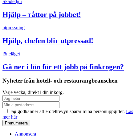
Skadedjur
Hjälp – råttor på jobbet!
utpressning
Hjälp, chefen blir utpressad!
löneläget
Gå ner i lön för ett jobb på finkrogen?
Nyheter från hotell- och restaurangbranschen
Varje vecka, direkt i din inkorg.
Jag godkänner att Hotellrevyn sparar mina personuppgifter.
Läs
mer här
Annonsera