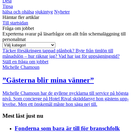
Dela
Tipsa
hälsa och ohälsa
sjukintyg
Nyheter
Hämtar fler artiklar
Till startsidan
Fråga om jobbet
Experterna svarar på läsarfrågor om allt från schemaläggning till
personalmat
Täcker försäkringen tappad plånbok?
Byte från timlön till
månadslön – hur räknar jag?
Vad har jag för uppsägningstid?
Ställ en fråga om jobbet
Michelle Chamoun
”Gästerna blir mina vänner”
Michelle Chamoun har de gyllene nycklarna till service på högsta
nivå. Som concierge på Hotel Rival skräddarsyr hon gästens upp­
levelse. Men ett önskemål måste hon säga nej till.
Mest läst just nu
Fonderna som bara är till för branschfolk