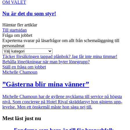
OM VALET
Nu är det du som styr!
Hämtar fler artiklar
Till startsidan
Fråga om jobbet
Experterna svarar på läsarfrågor om allt från schemaläggning till
personalmat
Täcker försäkringen tappad plånbok?
Jag får inte mina timmar!
Behålla löneökningar när man byter lönegrupp?
Ställ en fråga om jobbet
Michelle Chamoun
”Gästerna blir mina vänner”
Michelle Chamoun har de gyllene nycklarna till service på högsta
nivå. Som concierge på Hotel Rival skräddarsyr hon gästens upp­
levelse. Men ett önskemål måste hon säga nej till.
Mest läst just nu