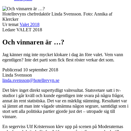
Hotellrevyns chefredaktör Linda Svensson.
Foto:
Annika af
Klercker
Ur temat
Valet 2018
Ledare
VALET 2018
Och vinnaren är …?
Jag känner mig inte mycket klokare i dag än före valet. Vem vann
egentligen? Inte det parti som fick flest röster verkar det som.
Publicerad 10 september 2018
Linda Svensson
linda.svensson@hotellrevyn.se
Det blev inget direkt supertydligt valresultat. Statsvetare satt i tv-
studior i går kväll och kunde egentligen inte svara på några frågor,
annat än rent statistiska. Det var en märklig stämning. Resultatet var
så jämnt att man inte vågade utnämna någon segrare, samtidigt som i
stort sett alla politiska partier gjorde just det – utropade sig till
vinnare.
En segerviss Ulf Kristersson klev upp på scenen på Moderaternas