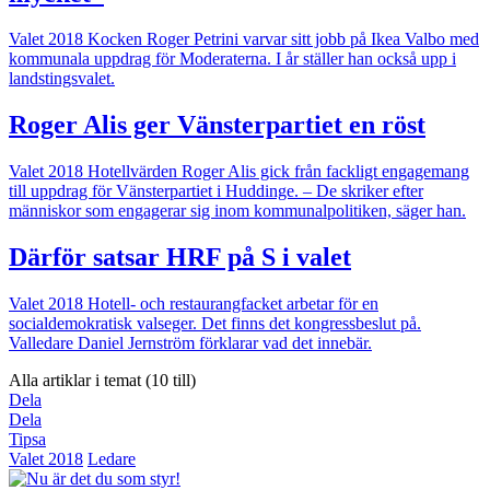
Valet 2018
Kocken Roger Petrini varvar sitt jobb på Ikea Valbo med
kommunala uppdrag för Moderaterna. I år ställer han också upp i
landstingsvalet.
Roger Alis ger Vänsterpartiet en röst
Valet 2018
Hotellvärden Roger Alis gick från fackligt engagemang
till uppdrag för Vänsterpartiet i Huddinge. – De skriker efter
människor som engagerar sig inom kommunalpolitiken, säger han.
Därför satsar HRF på S i valet
Valet 2018
Hotell- och restaurangfacket arbetar för en
socialdemokratisk valseger. Det finns det kongressbeslut på.
Valledare Daniel Jernström förklarar vad det innebär.
Alla artiklar i temat (10 till)
Dela
Dela
Tipsa
Valet 2018
Ledare