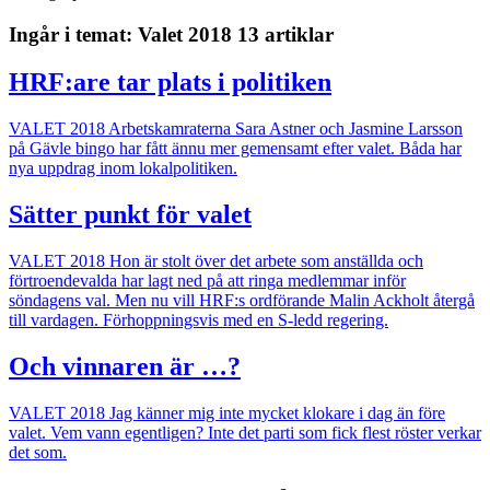
Ingår i temat: Valet 2018
13 artiklar
HRF:are tar plats i politiken
VALET 2018
Arbetskamraterna Sara Astner och Jasmine Larsson
på Gävle bingo har fått ännu mer gemensamt efter valet. Båda har
nya uppdrag inom lokalpolitiken.
Sätter punkt för valet
VALET 2018
Hon är stolt över det arbete som anställda och
förtroendevalda har lagt ned på att ringa medlemmar inför
söndagens val. Men nu vill HRF:s ordförande Malin Ackholt återgå
till vardagen. Förhoppningsvis med en S-ledd regering.
Och vinnaren är …?
VALET 2018
Jag känner mig inte mycket klokare i dag än före
valet. Vem vann egentligen? Inte det parti som fick flest röster verkar
det som.