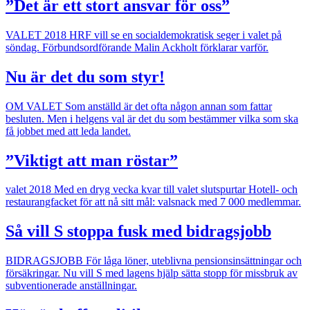
”Det är ett stort ansvar för oss”
VALET 2018
HRF vill se en socialdemokratisk seger i valet på
söndag. Förbundsordförande Malin Ackholt förklarar varför.
Nu är det du som styr!
OM VALET
Som anställd är det ofta någon annan som fattar
besluten. Men i helgens val är det du som bestämmer vilka som ska
få jobbet med att leda landet.
”Viktigt att man röstar”
valet 2018
Med en dryg vecka kvar till valet slutspurtar Hotell- och
restaurangfacket för att nå sitt mål: valsnack med 7 000 medlemmar.
Så vill S stoppa fusk med bidragsjobb
BIDRAGSJOBB
För låga löner, uteblivna pensionsinsättningar och
försäkringar. Nu vill S med lagens hjälp sätta stopp för missbruk av
subventionerade anställningar.