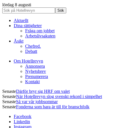
lördag 8 augusti
Aktuellt
Dina rättigheter
Fråga om jobbet
Arbetslivsakuten
Åsikt
Chefred.
Debatt
Om Hotellrevyn
Annonsera
Nyhetsbrev
Prenumerera
Kontakt
Senaste
Därför bryr sig HRF om valet
Senaste
När Hotellrevyn slog svenskt rekord i simpelhet
Senaste
Så var vår jobbsommar
Senaste
Fonderna som bara är till för branschfolk
Facebook
Linkedin
Instagram