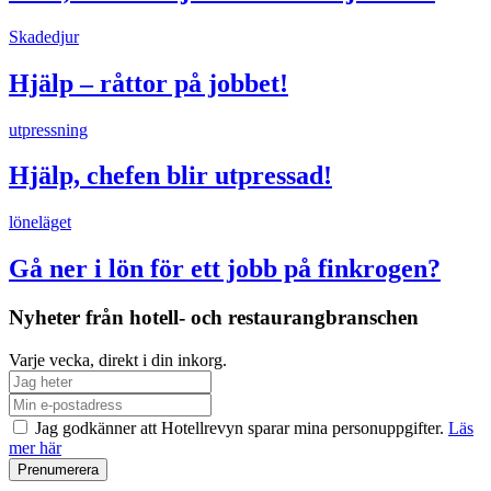
Skadedjur
Hjälp – råttor på jobbet!
utpressning
Hjälp, chefen blir utpressad!
löneläget
Gå ner i lön för ett jobb på finkrogen?
Nyheter från hotell- och restaurangbranschen
Varje vecka, direkt i din inkorg.
Jag godkänner att Hotellrevyn sparar mina personuppgifter.
Läs
mer här