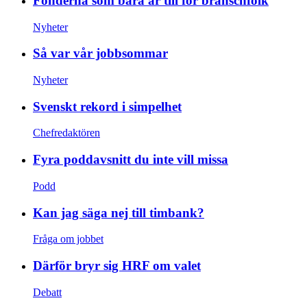
Fonderna som bara är till för branschfolk
Nyheter
Så var vår jobbsommar
Nyheter
Svenskt rekord i simpelhet
Chefredaktören
Fyra poddavsnitt du inte vill missa
Podd
Kan jag säga nej till timbank?
Fråga om jobbet
Därför bryr sig HRF om valet
Debatt