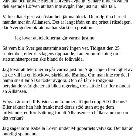
valvaka och krävde Stefan Löfvens avgång. Senare under kvällen
deklarerade Löfven att han inte avgår. Inte just nu i alla fall.
Valresultatet ger två nästan helt jämna block. De rödgröna har ett
mandat mer än Alliansen. Det är långt ifrån en majoritet i riksdagen,
där Sverigedemokraterna har stärkt sin position.
Jag lovar att telefonerna går varma just nu.
Så vem blir Sveriges statsminister? Ingen vet. Tidigast den 25
september, efter riksdagens öppnande, kan en omröstning om
statsministerposten ske bland de folkvalda.
Jag lovar att telefonerna går varma just nu. S gör ingen hemlighet av
att de vill ha en blocköverskridande lösning. Om man inte ror det i
hamn snart lär SD:s röster avgöra. Och då får de rödgröna
betydande svårigheter att bilda regering, trots att de har fler mandat
än Alliansen.
Frågan är om Ulf Kristersson kommer att bjuda upp SD till dans?
Eller räknar han helt frankt med deras stöd utan att ge dem
inflytande, en förutsättning för att Alliansen ska hålla samman som
det verkar?
Jag säger som Isabella Lövin under Miljöpartiets valvaka: Det här är
onödigt spännande.