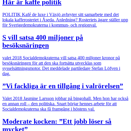
Här är kaffe politik
POLITIK
Kafé de luxe i Växjö avbryter sitt samarbete med det
lokala kafferosteriet i Åseda. Anledning? Rosteriets ägare ställer upp
för Sverigedemokraterna i kommun- och regionval.
S vill satsa 400 miljoner på
besöksnäringen
valet 2018
Socialdemokraterna vill satsa 400 miljoner kronor på
besöksnäringen för att den ska fortsätta utvecklas som
sysselsättningsmotor. Det meddelade partiledare Stefan Löfven i
dag.
”Vi fackliga är en tillgång i valrörelsen”
Valet 2018
Jasmine Larsson jobbar på bingohall. Men hon har också
en annan roll – den politiska. Snart börjar hennes arbete för att
Socialdemokraterna ska få framgång i höstens val.
Moderate kocken: ”Ett jobb löser så
mycket”