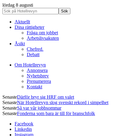
lördag 8 augusti
Aktuellt
Dina rättigheter
Fråga om jobbet
Arbetslivsakuten
Åsikt
Chefred.
Debatt
Om Hotellrevyn
Annonsera
Nyhetsbrev
Prenumerera
Kontakt
Senaste
Därför bryr sig HRF om valet
Senaste
När Hotellrevyn slog svenskt rekord i simpelhet
Senaste
Så var vår jobbsommar
Senaste
Fonderna som bara är till för branschfolk
Facebook
Linkedin
Instagram