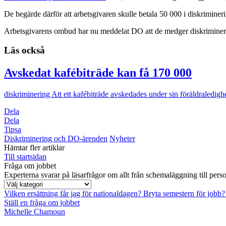
De begärde därför att arbetsgivaren skulle betala 50 000 i diskrimineri
Arbetsgivarens ombud har nu meddelat DO att de medger diskriminerin
Läs också
Avskedat kafébiträde kan få 170 000
diskriminering
Att ett kafébiträde avskedades under sin föräldraledigh
Dela
Dela
Tipsa
Diskriminering och DO-ärenden
Nyheter
Hämtar fler artiklar
Till startsidan
Fråga om jobbet
Experterna svarar på läsarfrågor om allt från schemaläggning till pers
Vilken ersättning får jag för nationaldagen?
Bryta semestern för jobb
Ställ en fråga om jobbet
Michelle Chamoun