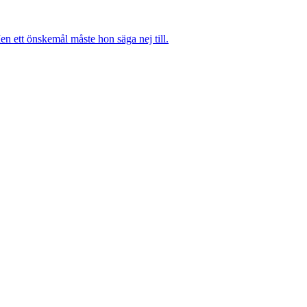
n ett önskemål måste hon säga nej till.