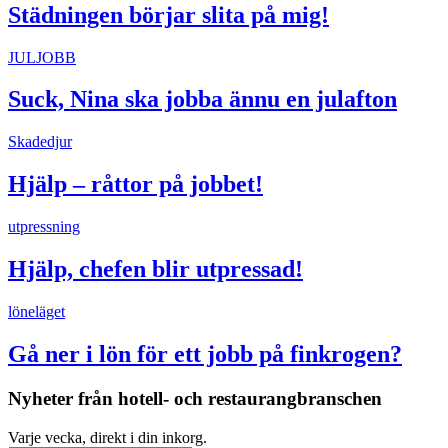
Städningen börjar slita på mig!
JULJOBB
Suck, Nina ska jobba ännu en julafton
Skadedjur
Hjälp – råttor på jobbet!
utpressning
Hjälp, chefen blir utpressad!
löneläget
Gå ner i lön för ett jobb på finkrogen?
Nyheter från hotell- och restaurangbranschen
Varje vecka, direkt i din inkorg.