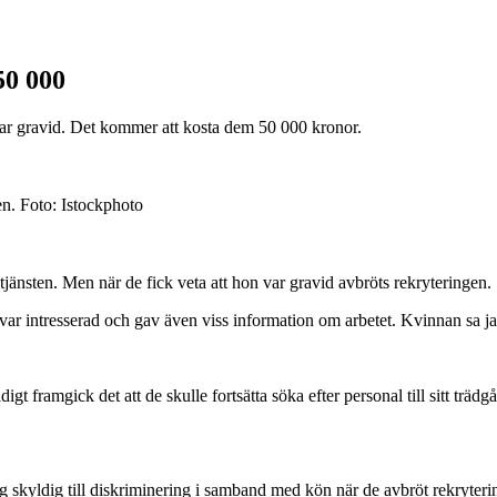
50 000
 var gravid. Det kommer att kosta dem 50 000 kronor.
en.
Foto:
Istockphoto
jänsten. Men när de fick veta att hon var gravid avbröts rekryteringen.
ar intresserad och gav även viss information om arbetet. Kvinnan sa ja
 framgick det att de skulle fortsätta söka efter personal till sitt trädgår
ig skyldig till diskriminering i samband med kön när de avbröt rekryteri