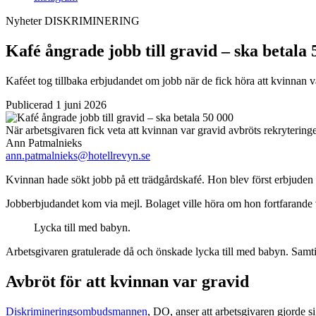
Nyheter
DISKRIMINERING
Kafé ångrade jobb till gravid – ska betala 
Kaféet tog tillbaka erbjudandet om jobb när de fick höra att kvinnan
Publicerad 1 juni 2026
När arbetsgivaren fick veta att kvinnan var gravid avbröts rekrytering
Ann Patmalnieks
ann.patmalnieks@hotellrevyn.se
Kvinnan hade sökt jobb på ett trädgårdskafé. Hon blev först erbjuden t
Jobberbjudandet kom via mejl. Bolaget ville höra om hon fortfarande v
Lycka till med babyn.
Arbetsgivaren gratulerade då och önskade lycka till med babyn. Samtidigt
Avbröt för att kvinnan var gravid
Diskrimineringsombudsmannen
, DO, anser att arbetsgivaren gjorde s