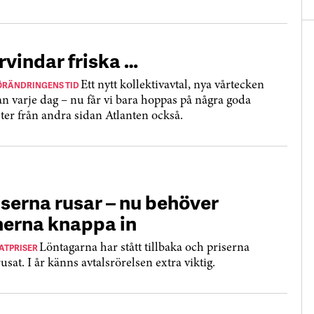
rvindar friska …
ÖRÄNDRINGENS TID
Ett nytt kollektivavtal, nya vårtecken
an varje dag – nu får vi bara hoppas på några goda
ter från andra sidan Atlanten också.
iserna rusar – nu behöver
nerna knappa in
ATPRISER
Löntagarna har stått tillbaka och priserna
usat. I år känns avtalsrörelsen extra viktig.