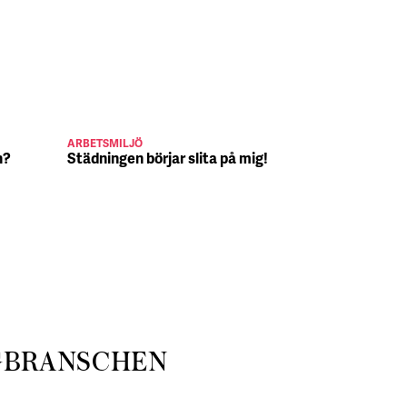
ARBETSMILJÖ
JULJOBB
n?
Städningen börjar slita på mig!
Suck, Nina 
julafton
GBRANSCHEN