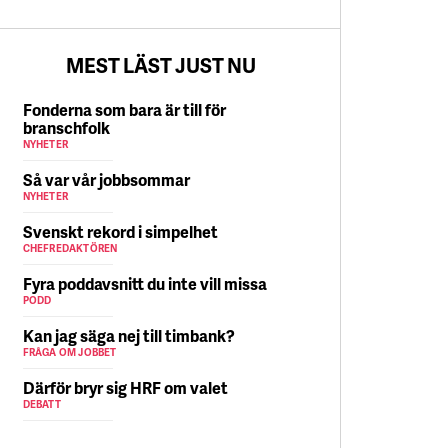
5 AUGUSTI
MEST LÄST JUST NU
Fonderna som bara är till för
branschfolk
NYHETER
Så var vår jobbsommar
NYHETER
Svenskt rekord i simpelhet
CHEFREDAKTÖREN
Fyra poddavsnitt du inte vill missa
PODD
Kan jag säga nej till timbank?
FRÅGA OM JOBBET
Därför bryr sig HRF om valet
DEBATT