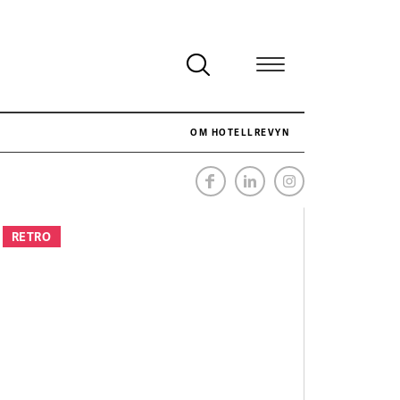
OM HOTELLREVYN
NÄR HOTELLREVYN SLOG SVENSKT REKORD I SIMPELHET
SENASTE
RETRO
Svenskt rekord i simpelhet