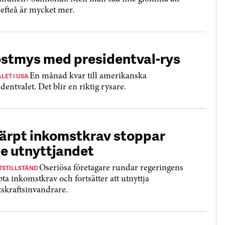
lefteå är mycket mer.
stmys med presidentval-rys
LET I USA
En månad kvar till amerikanska
dentvalet. Det blir en riktig rysare.
ärpt inkomstkrav stoppar
te utnyttjandet
TSTILLSTÅND
Oseriösa företagare rundar regeringens
pta inkomstkrav och fortsätter att utnyttja
tskraftsinvandrare.