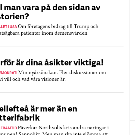
ll man vara på den sidan av
storien?
LET I USA
Om företagens bidrag till Trump och
utsägbara patienter inom demensvården.
rför är dina åsikter viktiga!
EMOKRATI
Min nyårsönskan: Fler diskussioner om
vi vill och vad våra visioner är.
ellefteå är mer än en
tterifabrik
S FRAMTID
Påverkar Northvolts kris andra näringar i
unen? Sannolikt. Men man ska inte glömma att