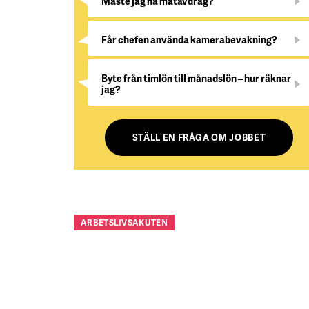
Måste jag ha matavdrag?
Får chefen använda kamerabevakning?
Byte från timlön till månadslön – hur räknar
jag?
STÄLL EN FRÅGA OM JOBBET
ARBETSLIVSAKUTEN