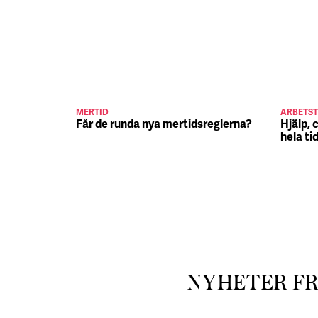
MERTID
ARBETST
Får de runda nya mertidsreglerna?
Hjälp, 
hela ti
NYHETER F