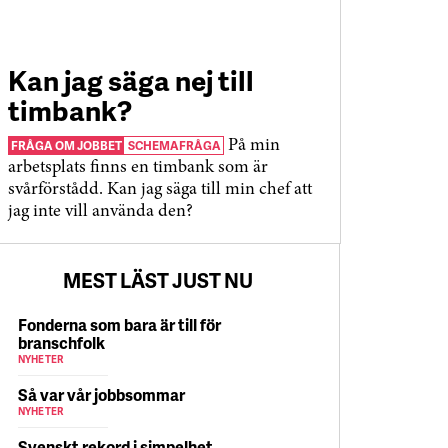
Kan jag säga nej till
timbank?
FRÅGA OM JOBBET
SCHEMAFRÅGA
På min
arbetsplats finns en timbank som är
svårförstådd. Kan jag säga till min chef att
jag inte vill använda den?
MEST LÄST JUST NU
Fonderna som bara är till för
branschfolk
NYHETER
Så var vår jobbsommar
NYHETER
Svenskt rekord i simpelhet