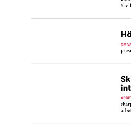
Skel
Hö
OM VA
presi
Sk
in
ARBE
skär
arbe