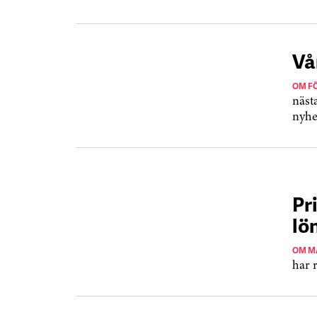
Vå
OM F
näst
nyhe
Pr
lö
OM M
har r