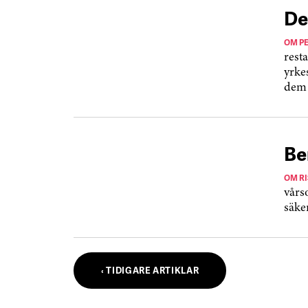
De
OM P
rest
yrke
dem 
Be
OM R
vårs
säke
‹ TIDIGARE ARTIKLAR