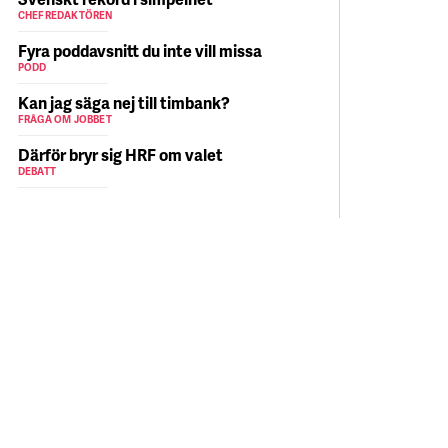
CHEFREDAKTÖREN
Fyra poddavsnitt du inte vill missa
PODD
Kan jag säga nej till timbank?
FRÅGA OM JOBBET
Därför bryr sig HRF om valet
DEBATT