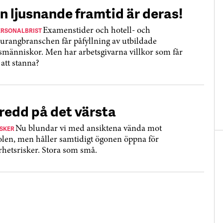
n ljusnande framtid är deras!
ERSONALBRIST
Examenstider och hotell- och
aurangbranschen får påfyllning av utbildade
smänniskor. Men har arbetsgivarna villkor som får
att stanna?
redd på det värsta
ISKER
Nu blundar vi med ansiktena vända mot
olen, men håller samtidigt ögonen öppna för
rhetsrisker. Stora som små.