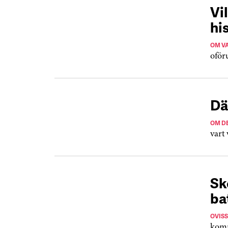
Vi
hi
OM VA
oför
Dä
OM D
vart 
Sk
ba
OVIS
komm