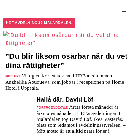
HRF AVDELNING 30 MÄLARDALEN.
”Du blir liksom osårbar när du vet
dina rättigheter”
Vi tog ett kort snack med HRF-medlemmen
MITT HRF
Anzhelika Abudueva, som jobbar i receptionen på Home
Hotel i Uppsala.
Hallå där, David Löf
Årets första månader är
FÖRTROENDEVALD
årsmötesmånader i HRF:s avdelningar. I
Mälardalen tog David Löf, Ikea Västerås,
plats som ledamot i avdelningsstyrelsen. –
Mitt motto är att alltid prata löner i