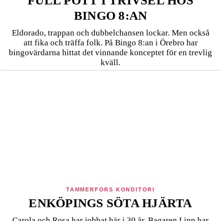
FULL POTT I TRIVSEL HOS
BINGO 8:AN
Eldorado, trappan och dubbelchansen lockar. Men också
att fika och träffa folk. På Bingo 8:an i Örebro har
bingovärdarna hittat det vinnande konceptet för en trevlig
kväll.
TAMMERFORS KONDITORI
ENKÖPINGS SÖTA HJÄRTA
Carola och Rosa har jobbat här i 30 år. Bagaren Linn har