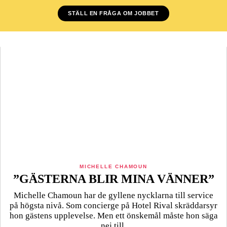
STÄLL EN FRÅGA OM JOBBET
MICHELLE CHAMOUN
”GÄSTERNA BLIR MINA VÄNNER”
Michelle Chamoun har de gyllene nycklarna till service
på högsta nivå. Som concierge på Hotel Rival skräddarsyr
hon gästens upp­levelse. Men ett önskemål måste hon säga
nej till.