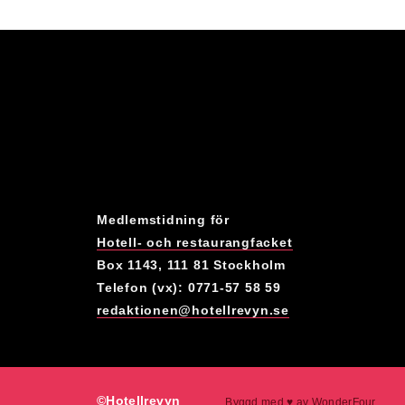
Medlemstidning för
Hotell- och restaurangfacket
Box 1143, 111 81 Stockholm
Telefon (vx): 0771-57 58 59
redaktionen@hotellrevyn.se
©Hotellrevyn
Byggd med
♥
av
WonderFour