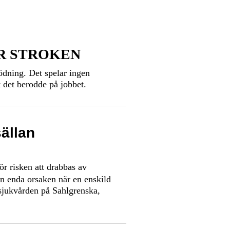
R STROKEN
ödning. Det spelar ingen
t det berodde på jobbet.
sällan
för risken att drabbas av
den enda orsaken när en enskild
sjukvården på Sahlgrenska,