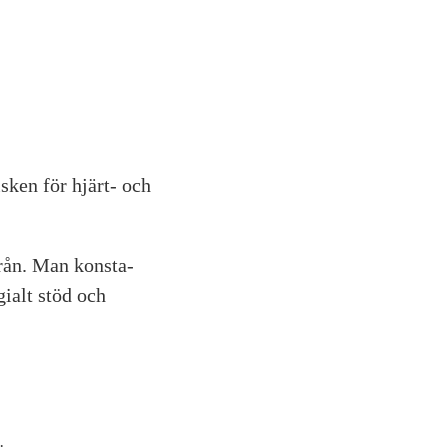
sken för hjärt- och
rån. Man konsta­
gialt stöd och