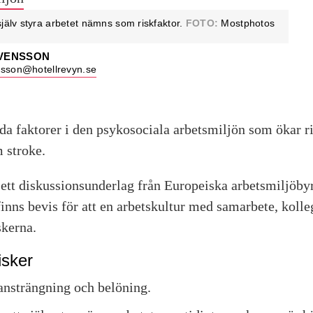
själv styra arbetet nämns som riskfaktor.
FOTO:
Mostphotos
SVENSSON
nsson@hotellrevyn.se
da faktorer i den psyko­sociala arbets­miljön som ökar ri
 stroke.
tt diskussions­underlag från Europeiska arbets­miljöby
 finns bevis för att en arbets­kultur med samarbete, kolle
skerna.
isker
nsträng­ning och belöning.