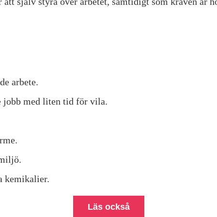
 att själv styra över arbetet, samtidigt som kraven är h
de arbete.
jobb med liten tid för vila.
ärme.
miljö.
 kemikalier.
Läs också