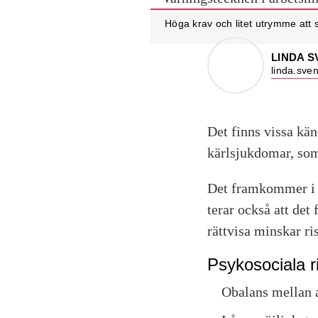
Höga krav och litet utrymme att 
LINDA 
linda.sve
Det finns vissa kän
kärlsjukdomar, som
Det framkommer i e
terar också att det
rättvisa minskar ri
Psykosociala r
Obalans mellan a