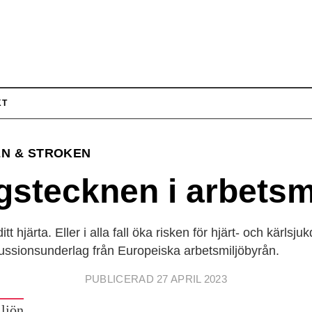
KT
N & STROKEN
gstecknen i arbetsm
tt hjärta. Eller i alla fall öka risken för hjärt- och kärlsj
kussions­underlag från Europeiska arbets­miljöbyrån.
PUBLICERAD 27 APRIL 2023