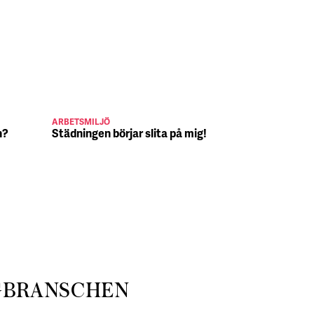
ARBETSMILJÖ
JULJOBB
n?
Städningen börjar slita på mig!
Suck, Nina 
julafton
GBRANSCHEN