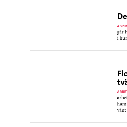
De
ASPI
går 
i hu
Fi
tv
ARBE
arbe
hamb
vänt 