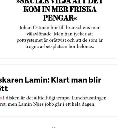
»SKULLE VILJA ATT DET
KOM IN MER FRISKA
PENGAR«
Johan Östman hör till branschens mer
väl­avlönade. Men han tycker att
pottsystemet är orättvist och att de som är
trogna arbetsplatsen bör belönas.
skaren Lamin: Klart man blir
ött
SS
I disken är det alltid högt tempo. Lunchrusningen
ärst, men Lamin Njies jobb går i ett hela dagen.