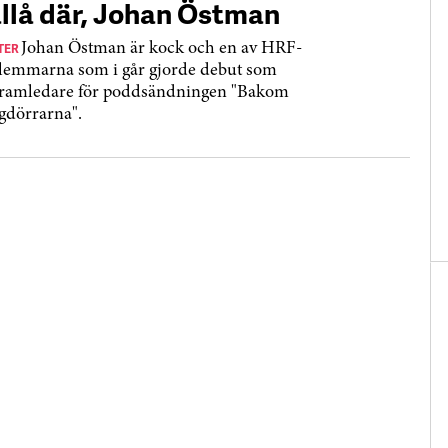
llå där, Johan Östman
TER
Johan Östman är kock och en av HRF-
emmarna som i går gjorde debut som
ramledare för poddsändningen "Bakom
gdörrarna".