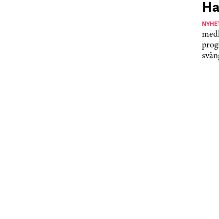
Ha
NYHE
medl
prog
svän