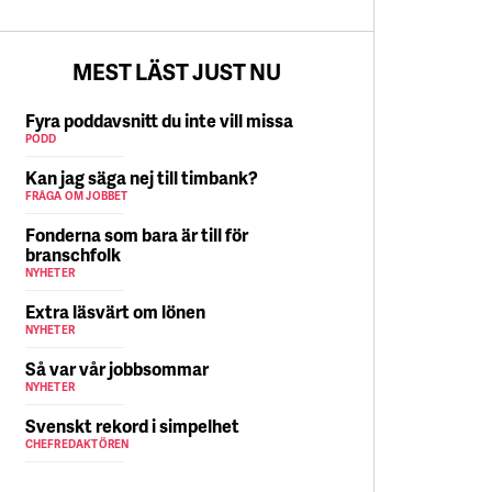
5 AUGUSTI
MEST LÄST JUST NU
Fyra poddavsnitt du inte vill missa
PODD
Kan jag säga nej till timbank?
FRÅGA OM JOBBET
Fonderna som bara är till för
branschfolk
NYHETER
Extra läsvärt om lönen
NYHETER
Så var vår jobbsommar
NYHETER
Svenskt rekord i simpelhet
CHEFREDAKTÖREN