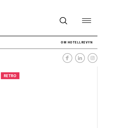
OM HOTELLREVYN
NÄR HOTELLREVYN SLOG SVENSKT REKORD I SIMPELHET
SENASTE
RETRO
Svenskt rekord i simpelhet