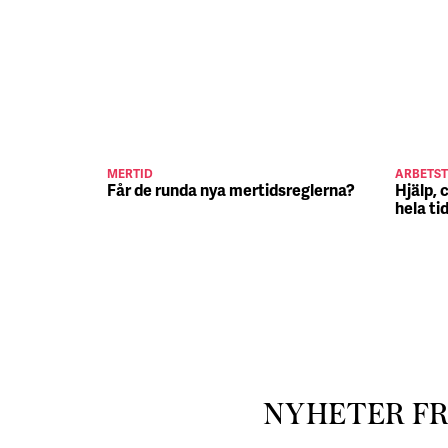
MERTID
ARBETST
Får de runda nya mertidsreglerna?
Hjälp, 
hela ti
NYHETER F