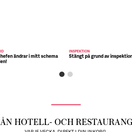
ID
INSPEKTION
chefen ändrar i mitt schema
Stängt på grund av inspektio
den!
RÅN HOTELL- OCH RESTAURAN
VARJE VECKA, DIREKT I DIN INKORG.