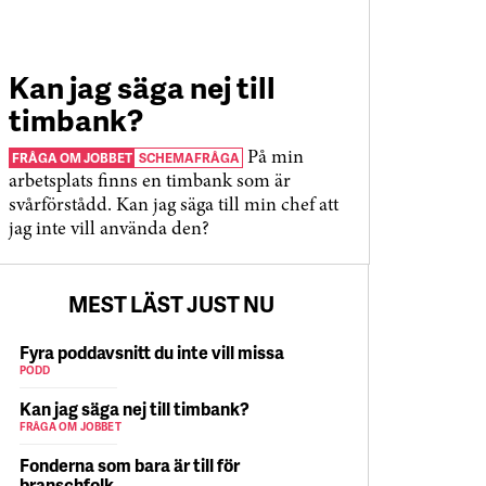
Kan jag säga nej till
timbank?
FRÅGA OM JOBBET
SCHEMAFRÅGA
På min
arbetsplats finns en timbank som är
svårförstådd. Kan jag säga till min chef att
jag inte vill använda den?
MEST LÄST JUST NU
Fyra poddavsnitt du inte vill missa
PODD
Kan jag säga nej till timbank?
FRÅGA OM JOBBET
Fonderna som bara är till för
branschfolk