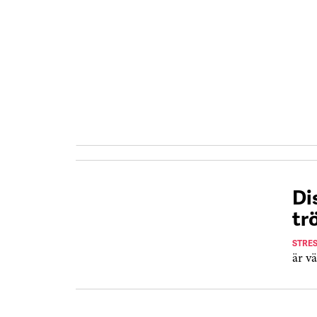
Di
tr
STRE
är v