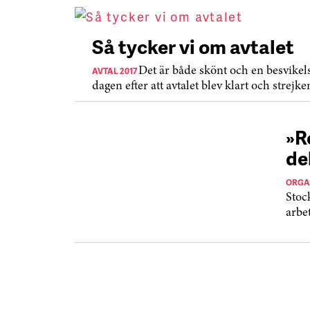
Så tycker vi om avtalet
AVTAL 2017
Det är både skönt och en besvikel
dagen efter att avtalet blev klart och strejke
»R
de
ORGA
Stoc
arbet