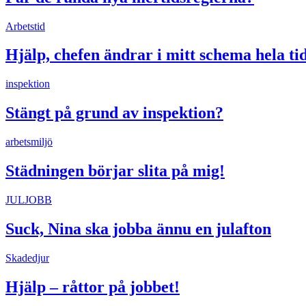
Arbetstid
Hjälp, chefen ändrar i mitt schema hela ti
inspektion
Stängt på grund av inspektion?
arbetsmiljö
Städningen börjar slita på mig!
JULJOBB
Suck, Nina ska jobba ännu en julafton
Skadedjur
Hjälp – råttor på jobbet!