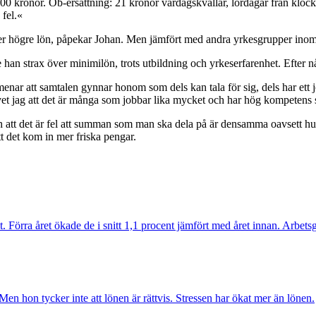
00 kronor. Ob-ersättning: 21 kronor vardags­kvällar, lördagar från kloc
 fel.«
ger högre lön, påpekar Johan. Men jämfört med andra yrkesgrupper inom 
 han strax över minimi­lön, trots utbildning och yrkeserfarenhet. Efter 
enar att samtalen gynnar honom som dels kan tala för sig, dels har ett jo
t vet jag att det är många som jobbar lika mycket och har hög kompetens
h att det är fel att summan som man ska dela på är densamma oavsett h
tt det kom in mer friska pengar.
 Förra året ökade de i snitt 1,1 procent jämfört med året innan. Arbetsg
en hon tycker inte att lönen är rättvis. Stressen har ökat mer än lönen.