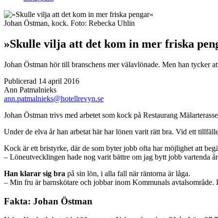
Johan Östman, kock.
Foto:
Rebecka Uhlin
»Skulle vilja att det kom in mer friska pe
Johan Östman hör till branschens mer väl­avlönade. Men han tycker att 
Publicerad 14 april 2016
Ann Patmalnieks
ann.patmalnieks@hotellrevyn.se
J
ohan Östman trivs med arbetet som kock på Restaurang Mälarterassen,
Under de elva år han arbetat här har lönen varit rätt bra. Vid ett till
Kock är ett bristyrke, där de som byter jobb ofta har möjlighet att beg
– Löneutvecklingen hade nog varit bättre om jag bytt jobb vartenda år. 
Han klarar sig bra
på sin lön, i alla fall när räntorna är låga.
– Min fru är barnskötare och jobbar inom Kommunals avtalsområde. Det ä
Fakta: Johan Östman