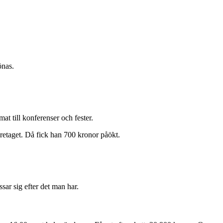
önas.
t till konferenser och fester.
företaget. Då fick han 700 kronor påökt.
sar sig efter det man har.