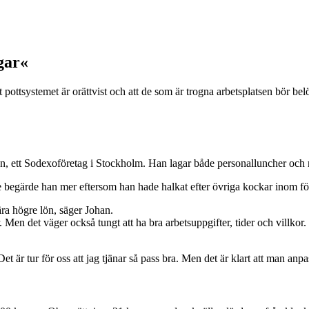
ngar«
pottsystemet är orättvist och att de som är trogna arbetsplatsen bör bel
 ett Sodexoföretag i Stockholm. Han lagar både personalluncher och ma
fälle begärde han mer eftersom han hade halkat efter övriga kockar inom 
ära högre lön, säger Johan.
Men det väger också tungt att ha bra arbetsuppgifter, tider och villkor.
r tur för oss att jag tjänar så pass bra. Men det är klart att man anpas