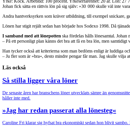
Yrke: Kock. Arbetstid: 100 procent. Yrkeserfarenhet: 20 år. Lön: 27 7
Johan fick sätta en rättvis lön på sig själv: »30 000 skulle väl inte vara
Andra hantverksyrken som kräver utbildning, till exempel snickare, 
Lönen har stigit rejält sedan han började hos Sodexo 1998. Då tjänade
I samband med att lönepotten
ska fördelas hålls lönesamtal. Johan m
– På ett personligt plan känns det bra att få en bra lön, men samtidig
Han tycker också att kriterierna som man bedöms enligt är luddiga oc
– Ju fler som är »bra«, desto mindre pengar får man. Jag skulle vilja a
Läs också
Så stilla ligger våra löner
De senaste åren har branschens löner utvecklats sämre än genomsnittet.
håller inte med.
»Jag har redan passerat alla lönesteg«
Caroline Fri klarar sig hyfsat bra ekonomiskt sedan hon blivit sambo. M