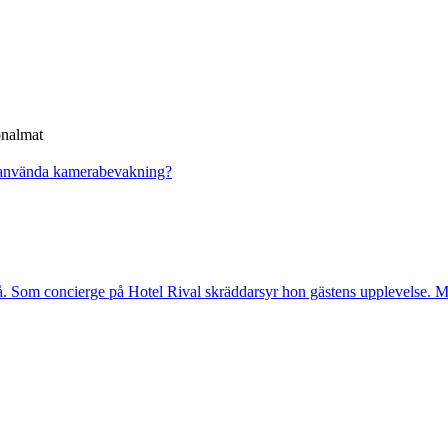
onalmat
 använda kamerabevakning?
. Som concierge på Hotel Rival skräddarsyr hon gästens upp­levelse. Me