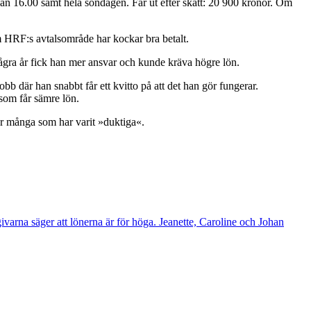
kan 16.00 samt hela söndagen. Får ut efter skatt: 20 900 kronor. Om
HRF:s avtalsområde har kockar bra ­betalt.
några år fick han mer ansvar och kunde kräva högre lön.
bb där han snabbt får ett kvitto på att det han gör fungerar.
 som får sämre lön.
ur många som har varit »duktiga«.
ivarna säger att lönerna är för höga. Jeanette, Caroline och Johan