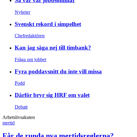
Så var vår jobbsommar
Nyheter
Svenskt rekord i simpelhet
Chefredaktören
Kan jag säga nej till timbank?
Fråga om jobbet
Fyra poddavsnitt du inte vill missa
Podd
Därför bryr sig HRF om valet
Debatt
Arbetslivsakuten
mertid
Får de runda nya mertidsreglerna?