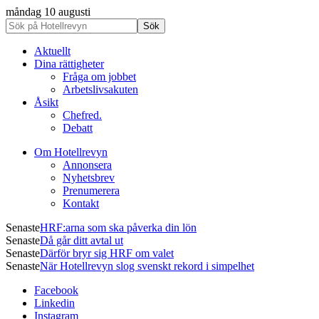
måndag 10 augusti
Aktuellt
Dina rättigheter
Fråga om jobbet
Arbetslivsakuten
Åsikt
Chefred.
Debatt
Om Hotellrevyn
Annonsera
Nyhetsbrev
Prenumerera
Kontakt
Senaste
HRF:arna som ska påverka din lön
Senaste
Då går ditt avtal ut
Senaste
Därför bryr sig HRF om valet
Senaste
När Hotellrevyn slog svenskt rekord i simpelhet
Facebook
Linkedin
Instagram