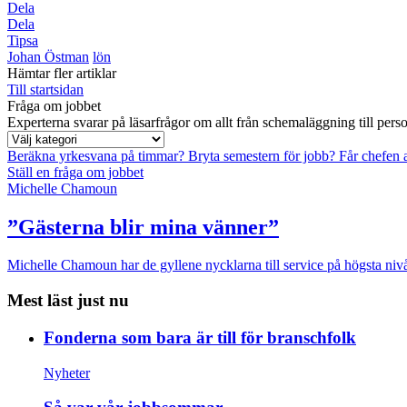
Dela
Dela
Tipsa
Johan Östman
lön
Hämtar fler artiklar
Till startsidan
Fråga om jobbet
Experterna svarar på läsarfrågor om allt från schemaläggning till pers
Beräkna yrkesvana på timmar?
Bryta semestern för jobb?
Får chefen
Ställ en fråga om jobbet
Michelle Chamoun
”Gästerna blir mina vänner”
Michelle Chamoun har de gyllene nycklarna till service på högsta nivå
Mest läst just nu
Fonderna som bara är till för branschfolk
Nyheter