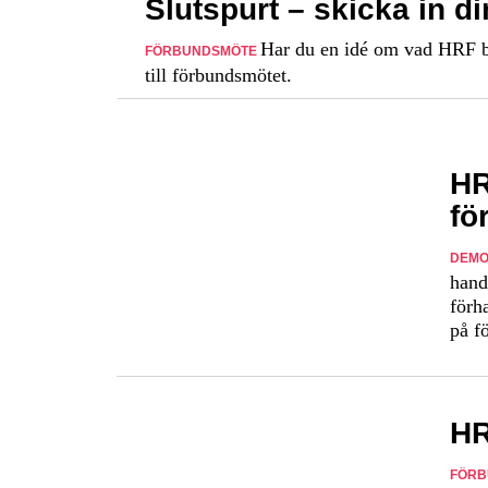
Slutspurt – skicka in di
Har du en idé om vad HRF bor
FÖRBUNDSMÖTE
till förbundsmötet.
HR
fö
DEMO
hand
förh
på f
HR
FÖR