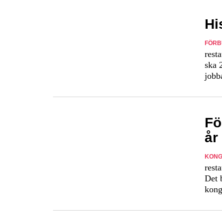
Hi
FÖRB
rest
ska 
jobb
Fö
år
KONG
rest
Det 
kong