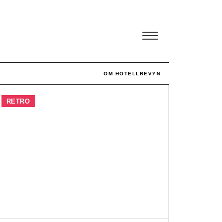
OM HOTELLREVYN
RETRO
Svenskt rekord i
simpelhet
5 AUGUSTI