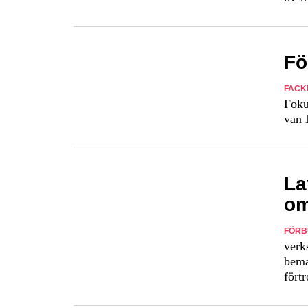
Fö
FACK
Foku
van 
La
om
FÖRB
verk
bema
fört