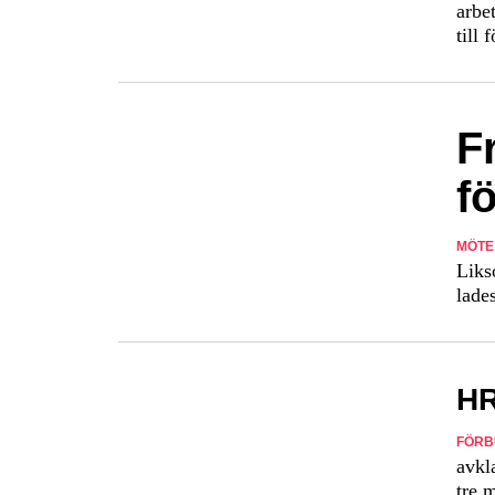
arbe
till
F
f
MÖT
Likso
lades
HR
FÖRB
avkl
tre 