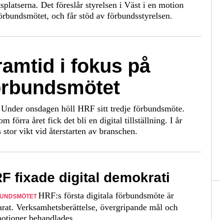
tsplatserna. Det föreslår styrelsen i Väst i en motion
 förbundsmötet, och får stöd av förbundsstyrelsen.
ramtid i fokus på
örbundsmötet
Under onsdagen höll HRF sitt tredje förbundsmöte.
E
m förra året fick det bli en digital tillställning. I år
 stor vikt vid återstarten av branschen.
F fixade digital demokrati
HRF:s första digitala förbundsmöte är
UNDSMÖTET
arat. Verksamhetsberättelse, övergripande mål och
motioner behandlades.