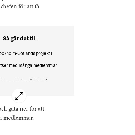
chefen för att få
Så går det till
ockholm-Gotlands projekt i
atser med många medlemmar
rerna ringer alla för att
 intresset.
ill möte och nytt telefonsamtal.
 berättar organisatörerna hur
ch gata ner för att
ar att ha klubb.
alla medlemmar.
bildning för nyvalda
relser och gemensam
gsdag för alla förtroendevalda.