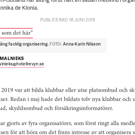
nika de Klonia.
PUBLICERAD 18 JUNI 2019
 gång facklig organisering.
FOTO:
Anna-Karin Nilsson
TMALNIEKS
lnieks@hotellrevyn.se
 2019 var att bilda klubbar eller utse platsombud och 
tser. Redan i maj hade det bildats tolv nya klubbar och ut
ud, skyddsombud och försäkringsinformatörer.
ar gjorts av fyra organisatörer, som först ringt alla me
tsen för att höra om det finns intresse av att organisera s