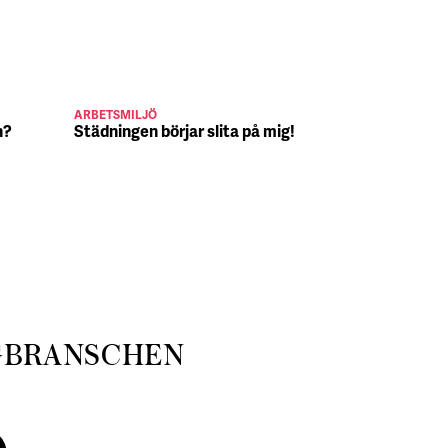
ARBETSMILJÖ
JULJOBB
n?
Städningen börjar slita på mig!
Suck, Nina 
julafton
GBRANSCHEN