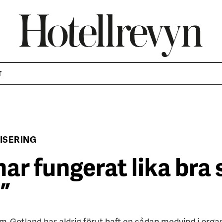
T
ISERING
har fungerat lika bra
”
-Gotland har aldrig förut haft en sådan medvind i organ