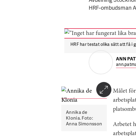
HRF-ombuds­man An
HRF har testat olika sätt att få i
ANN PA
ann.patma
Målet för
arbetspla
platsomb
Annika de
Klonia. Foto:
Anna Simonsson
Arbetet h
arbetspla