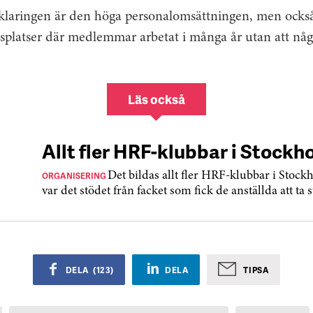
Organisa
örklaringen är den höga personalomsättningen, men också
fortsätter
etsplatser där medlemmar arbetat i många år utan att n
Läs också
Allt fler HRF-klubbar i Stockh
ORGANISERING
Det bildas allt fler HRF-klubbar i Stoc
var det stödet från facket som fick de anställda att ta s
DELA
(
123
)
DELA
TIPSA