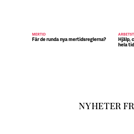
MERTID
ARBETST
Får de runda nya mertidsreglerna?
Hjälp, 
hela ti
NYHETER F