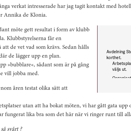
många verkat intresserade har jag tagit kontakt med hotell
er ­Annika de Klonia.
ådant möte gett resultat i form av klubb
da. Klubbstyrelserna får en
 att de vet vad som krävs. Sedan hålls
Avdelning St
 där de lägger upp en plan.
korthet.
Arbetspl
 upp »bubblare«, sådant som är på gång
väljs ut.
 vill jobba med.
Organisatö
undersöka
om åren testat olika sätt att
Kallelse t
Vid mötet
etsplatser utan att ha bokat möten, vi har gått gata upp o
det funger
r fungerat lika bra som det här när vi ringer runt till 
Enskild ut
klubbsty
utbildnin
 så svårt ?