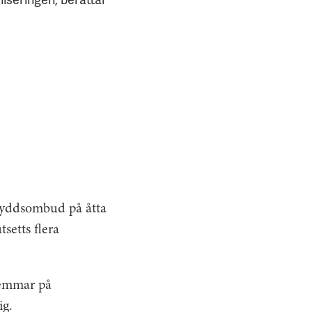
skyddsombud på åtta
setts flera
dlemmar på
ig.