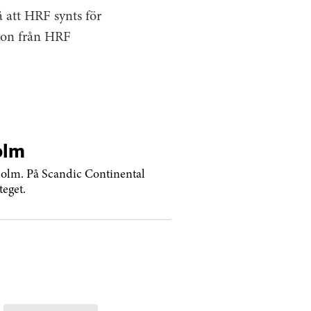
törerna och avdelningen
 att HRF synts för
 att finnas till hands.
ågon från HRF
olm
kholm. På Scandic Continental
teget.