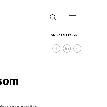
OM HOTELLREVYN
NÄR HOTELLREVYN SLOG SVENSKT REKORD I SIMPELHET
SENASTE
 som
iseringen, berättar