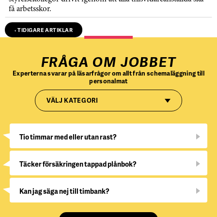
få arbetsskor.
‹ TIDIGARE ARTIKLAR
FRÅGA OM JOBBET
Experterna svarar på läsarfrågor om allt från schemaläggning till
personalmat
VÄLJ KATEGORI
Tio timmar med eller utan rast?
Täcker försäkringen tappad plånbok?
Kan jag säga nej till timbank?