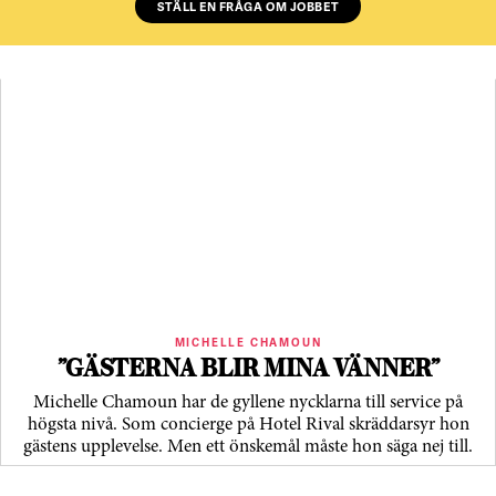
STÄLL EN FRÅGA OM JOBBET
MICHELLE CHAMOUN
”GÄSTERNA BLIR MINA VÄNNER”
Michelle Chamoun har de gyllene nycklarna till service på
högsta nivå. Som concierge på Hotel Rival skräddarsyr hon
gästens upp­levelse. Men ett önskemål måste hon säga nej till.