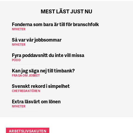
MEST LÄST JUST NU
Fonderna som bara är till för branschfolk
NYHETER
Så var vår jobbsommar
NYHETER
Fyra poddavsnitt du inte vill missa
PODD
Kan jag säga nej till timbank?
FRÅGA OM JOBBET
Svenskt rekord i simpelhet
CHEFREDAKTÖREN
Extra läsvärt om lönen
NYHETER
ARBETSLIVSAKUTEN