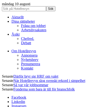
måndag 10 augusti
Aktuellt
Dina rättigheter
Fråga om jobbet
Arbetslivsakuten
Åsikt
Chefred.
Debatt
Om Hotellrevyn
Annonsera
Nyhetsbrev
Prenumerera
Kontakt
Senaste
Därför bryr sig HRF om valet
Senaste
När Hotellrevyn slog svenskt rekord i simpelhet
Senaste
Så var vår jobbsommar
Senaste
Fonderna som bara är till för branschfolk
Facebook
Linkedin
Instagram