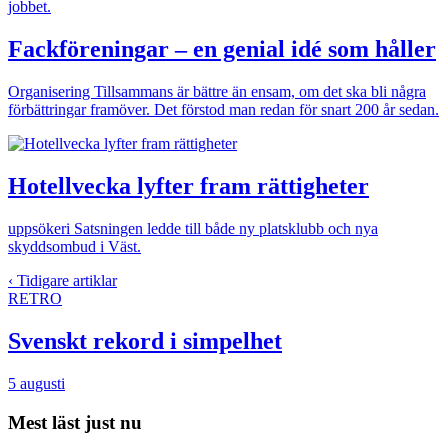
jobbet.
Fackföreningar – en genial idé som håller
Organisering
Tillsammans är bättre än ensam, om det ska bli några
förbättringar framöver. Det förstod man redan för snart 200 år sedan.
Hotellvecka lyfter fram rättigheter
uppsökeri
Satsningen ledde till både ny platsklubb och nya
skyddsombud i Väst.
‹ Tidigare artiklar
RETRO
Svenskt rekord i simpelhet
5 augusti
Mest läst just nu