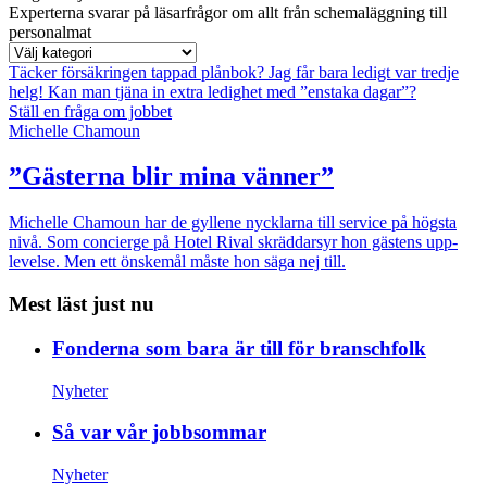
Experterna svarar på läsarfrågor om allt från schemaläggning till
personalmat
Täcker försäkringen tappad plånbok?
Jag får bara ledigt var tredje
helg!
Kan man tjäna in extra ledighet med ”enstaka dagar”?
Ställ en fråga om jobbet
Michelle Chamoun
”Gästerna blir mina vänner”
Michelle Chamoun har de gyllene nycklarna till service på högsta
nivå. Som concierge på Hotel Rival skräddarsyr hon gästens upp­
levelse. Men ett önskemål måste hon säga nej till.
Mest läst just nu
Fonderna som bara är till för branschfolk
Nyheter
Så var vår jobbsommar
Nyheter