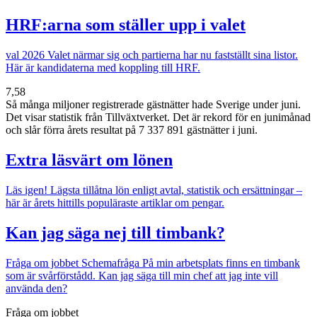
HRF:arna som ställer upp i valet
val 2026
Valet närmar sig och partierna har nu fastställt sina listor.
Här är kandidaterna med koppling till HRF.
7,58
Så många miljoner registrerade gästnätter hade Sverige under juni.
Det visar statistik från Tillväxtverket. Det är rekord för en junimånad
och slår förra årets resultat på 7 337 891 gästnätter i juni.
Extra läsvärt om lönen
Läs igen!
Lägsta tillåtna lön enligt avtal, statistik och ersättningar –
här är årets hittills populäraste artiklar om pengar.
Kan jag säga nej till timbank?
Fråga om jobbet
Schemafråga
På min arbetsplats finns en timbank
som är svårförstådd. Kan jag säga till min chef att jag inte vill
använda den?
Fråga om jobbet