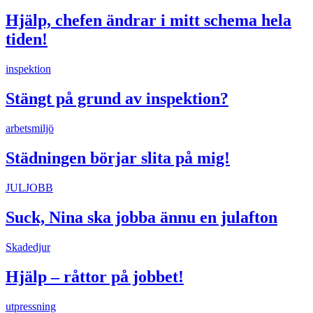
Hjälp, chefen ändrar i mitt schema hela
tiden!
inspektion
Stängt på grund av inspektion?
arbetsmiljö
Städningen börjar slita på mig!
JULJOBB
Suck, Nina ska jobba ännu en julafton
Skadedjur
Hjälp – råttor på jobbet!
utpressning