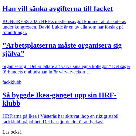
Han vill sänka avgifterna till facket
KONGRESS 2025
HRF:s medlemsavgift kommer att diskuteras
under kongressen. David Lukić är en av alla som har förslag på
förändringar.
”Arbetsplatserna måste organisera sig
själva”
organisering
”Det är lättare att värva sina egna kollegor.” Det säger
förbundets ombudsman inför värvarveckorna.
fackklubb
Så byggde Ikea-gänget upp sin HRF-
klubb
HRF:arna på Ikea i Västerås har skruvat ihop en riktigt stabil
fackklubb på jobbet. Det här gjorde de för att lyckas!
Läs också