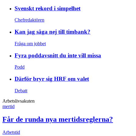
Svenskt rekord i simpelhet
Chefredaktören
Kan jag säga nej till timbank?
Fråga om jobbet
Fyra poddavsnitt du inte vill missa
Podd
Därför bryr sig HRF om valet
Debatt
Arbetslivsakuten
mertid
Får de runda nya mertidsreglerna?
Arbetstid