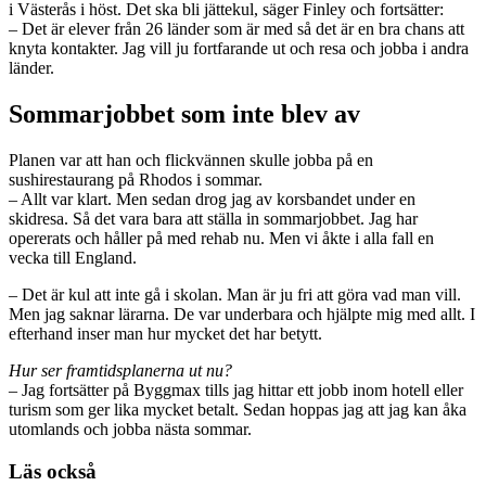
i Västerås i höst. Det ska bli jättekul, säger Finley och fortsätter:
– Det är elever från 26 länder som är med så det är en bra chans att
knyta kontakter. Jag vill ju fortfarande ut och resa och jobba i andra
länder.
Sommarjobbet som inte blev av
Planen var att han och flickvännen skulle jobba på en
sushirestaurang på Rhodos i sommar.
– Allt var klart. Men sedan drog jag av korsbandet under en
skidresa. Så det vara bara att ställa in sommarjobbet. Jag har
opererats och håller på med rehab nu. Men vi åkte i alla fall en
vecka till England.
– Det är kul att inte gå i skolan. Man är ju fri att göra vad man vill.
Men jag saknar lärarna. De var underbara och hjälpte mig med allt. I
efterhand inser man hur mycket det har betytt.
Hur ser framtidsplanerna ut nu?
– Jag fortsätter på Byggmax tills jag hittar ett jobb inom hotell eller
turism som ger lika mycket betalt. Sedan hoppas jag att jag kan åka
utomlands och jobba nästa sommar.
Läs också