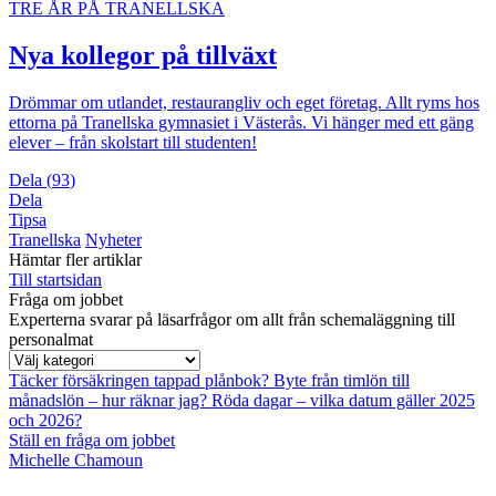
TRE ÅR PÅ TRANELLSKA
Nya kollegor på tillväxt
Drömmar om utlandet, restaurangliv och eget företag. Allt ryms hos
ettorna på Tranellska gymnasiet i Västerås. Vi hänger med ett gäng
elever – från skolstart till studenten!
Dela
(
93
)
Dela
Tipsa
Tranellska
Nyheter
Hämtar fler artiklar
Till startsidan
Fråga om jobbet
Experterna svarar på läsarfrågor om allt från schemaläggning till
personalmat
Täcker försäkringen tappad plånbok?
Byte från timlön till
månadslön – hur räknar jag?
Röda dagar – vilka datum gäller 2025
och 2026?
Ställ en fråga om jobbet
Michelle Chamoun