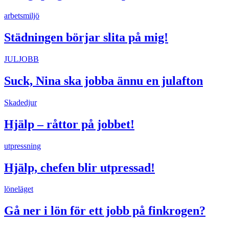
arbetsmiljö
Städningen börjar slita på mig!
JULJOBB
Suck, Nina ska jobba ännu en julafton
Skadedjur
Hjälp – råttor på jobbet!
utpressning
Hjälp, chefen blir utpressad!
löneläget
Gå ner i lön för ett jobb på finkrogen?