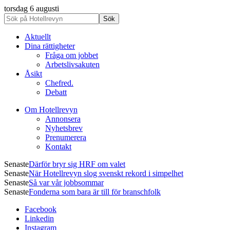
torsdag 6 augusti
Aktuellt
Dina rättigheter
Fråga om jobbet
Arbetslivsakuten
Åsikt
Chefred.
Debatt
Om Hotellrevyn
Annonsera
Nyhetsbrev
Prenumerera
Kontakt
Senaste
Därför bryr sig HRF om valet
Senaste
När Hotellrevyn slog svenskt rekord i simpelhet
Senaste
Så var vår jobbsommar
Senaste
Fonderna som bara är till för branschfolk
Facebook
Linkedin
Instagram