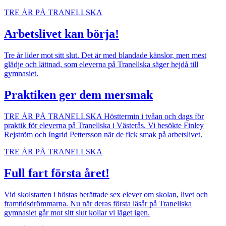
TRE ÅR PÅ TRANELLSKA
Arbetslivet kan börja!
Tre år lider mot sitt slut. Det är med blandade känslor, men mest
glädje och lättnad, som eleverna på Tranellska säger hejdå till
gymnasiet.
Praktiken ger dem mersmak
TRE ÅR PÅ TRANELLSKA
Hösttermin i tvåan och dags för
praktik för eleverna på Tranellska i Västerås. Vi besökte Finley
Rejström och Ingrid Pettersson när de fick smak på arbetslivet.
TRE ÅR PÅ TRANELLSKA
Full fart första året!
Vid skolstarten i höstas berättade sex elever om skolan, livet och
framtidsdrömmarna. Nu när deras första läsår på Tranellska
gymnasiet går mot sitt slut kollar vi läget igen.