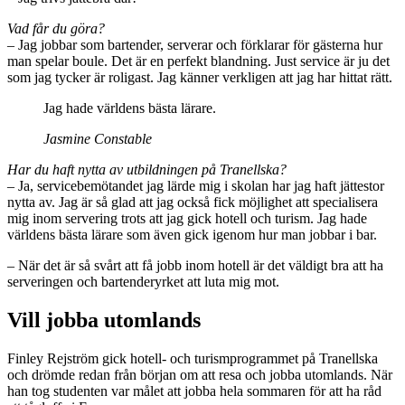
Vad får du göra?
– Jag jobbar som bartender, serverar och förklarar för gästerna hur
man spelar boule. Det är en perfekt blandning. Just service är ju det
som jag tycker är roligast. Jag känner verkligen att jag har hittat rätt.
Jag hade världens bästa lärare.
Jasmine Constable
Har du haft nytta av utbildningen på Tranellska?
– Ja, servicebemötandet jag lärde mig i skolan har jag haft jättestor
nytta av. Jag är så glad att jag också fick möjlighet att specialisera
mig inom servering trots att jag gick hotell och turism. Jag hade
världens bästa lärare som även gick igenom hur man jobbar i bar.
– När det är så svårt att få jobb inom hotell är det väldigt bra att ha
serveringen och bartenderyrket att luta mig mot.
Vill jobba utomlands
Finley Rejström gick hotell- och turismprogrammet på Tranellska
och drömde redan från början om att resa och jobba utomlands. När
han tog studenten var målet att jobba hela sommaren för att ha råd