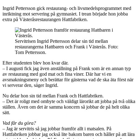
Ingrid Pettersson gick restaurang- och livsmedelsprogrammet med
inriktning mot servering på gymnasiet. I trean började hon jobba
extra på Västeråsrestaurangen Hattfabriken.
Servitrisen Ingrid Pettersson delar sin tid mellan
restaurangerna Hattbaren och Frank i Västerås. Foto:
Tom Pettersson.
Efter studenten blev hon kvar där.
– I augusti fick jag även anställning på Frank som är en annan typ
av restaurang med god mat och fina viner. Där har vi en
avsmakningsmeny och berättar för gästerna vad de ska äta först när
vi serverar den, säger Ingrid.
Nu delar hon sin tid mellan Frank och Hattfabriken.
– Det är roligt med ombyte och väldigt lärorikt att jobba på två olika
ställen. Även om det är samma koncern så jobbar de på helt olika
sätt.
Vad får du göra?
– Jag är servitris så jag jobbar framför allt i matsalen. På
Hattfabriken jobbar jag också lite bakom baren och håller på att lära