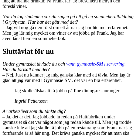
mig att blanda drinkar. På Frank får jag presentera menyn och
föreslå viner.
När du tog studenten var du sugen på att gå en sommelierutbildning
i Grythyttan. Hur har det gått med det?
– Jag vill nog gå den först om ett år när jag har lite mer erfarenhet.
Men jag lär mig mycket om viner av att jobba på Frank. Jag har
även lånat hem en sommelierbok.
Sluttävlat för nu
Under gymnasiet tävlade du och
vann gymnasie-SM i servering
.
Har du fortsatt med det?
– Nej. Just nu känner jag mig ganska klar med att tävla. Men jag är
glad att jag var med i Gymnasie-SM, det var en bra erfarenhet.
Jag skulle älska att få jobba på fine dining-restauranger.
Ingrid Pettersson
Är arbetslivet som du tänkte dig?
– Ja, det är det. Jag jobbade ju redan på Hattfabriken under
gymnasiet så det var något som jag redan kände till. Men jag trodde
kanske inte att jag skulle få jobb på en restaurang som Frank när jag
fortfarande är så här ung. Det krävs ganska mycket för att man ska