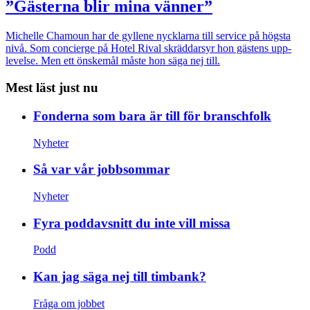
”Gästerna blir mina vänner”
Michelle Chamoun har de gyllene nycklarna till service på högsta
nivå. Som concierge på Hotel Rival skräddarsyr hon gästens upp­
levelse. Men ett önskemål måste hon säga nej till.
Mest läst just nu
Fonderna som bara är till för branschfolk
Nyheter
Så var vår jobbsommar
Nyheter
Fyra poddavsnitt du inte vill missa
Podd
Kan jag säga nej till timbank?
Fråga om jobbet