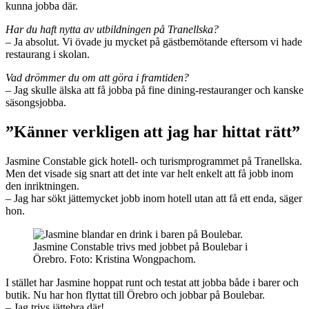
kunna jobba där.
Har du haft nytta av utbildningen på Tranellska?
– Ja absolut. Vi övade ju mycket på gästbemötande eftersom vi hade
restaurang i skolan.
Vad drömmer du om att göra i framtiden?
– Jag skulle älska att få jobba på fine dining-restauranger och kanske
säsongsjobba.
”Känner verkligen att jag har hittat rätt”
Jasmine Constable gick hotell- och turismprogrammet på Tranellska.
Men det visade sig snart att det inte var helt enkelt att få jobb inom
den inriktningen.
– Jag har sökt jättemycket jobb inom hotell utan att få ett enda, säger
hon.
Jasmine Constable trivs med jobbet på Boulebar i
Örebro. Foto: Kristina Wongpachom.
I stället har Jasmine hoppat runt och testat att jobba både i barer och
butik. Nu har hon flyttat till Örebro och jobbar på Boulebar.
– Jag trivs jättebra där!