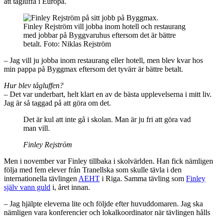
att tågluffa i Europa.
Finley Rejström vill jobba inom hotell och restaurang
med jobbar på Byggvaruhus eftersom det är bättre
betalt. Foto: Niklas Rejström
– Jag vill ju jobba inom restaurang eller hotell, men blev kvar hos
min pappa på Byggmax eftersom det tyvärr är bättre betalt.
Hur blev tågluffen?
– Det var underbart, helt klart en av de bästa upplevelserna i mitt liv.
Jag är så taggad på att göra om det.
Det är kul att inte gå i skolan. Man är ju fri att göra vad
man vill.
Finley Rejström
Men i november var Finley tillbaka i skolvärlden. Han fick nämligen
följa med fem elever från Tranellska som skulle tävla i den
internationella tävlingen
AEHT
i Riga. Samma tävling som
Finley
själv vann guld
i, året innan.
– Jag hjälpte eleverna lite och följde efter huvuddomaren. Jag ska
nämligen vara konferencier och lokalkoordinator när tävlingen hålls