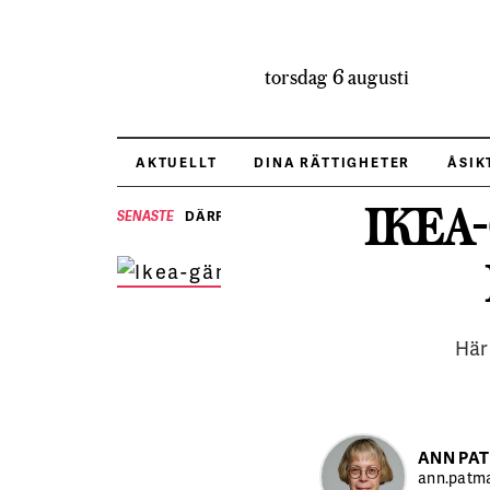
torsdag 6 augusti
AKTUELLT
DINA RÄTTIGHETER
ÅSIK
IKEA
DÄRFÖR BRYR SIG HRF OM VALET
SENASTE
Hur bygger man upp en fack
jobbet? Ikea-gänget i Väster
ILLUSTRATION:
Mattias Käll
Här 
ANN PA
ann.patma