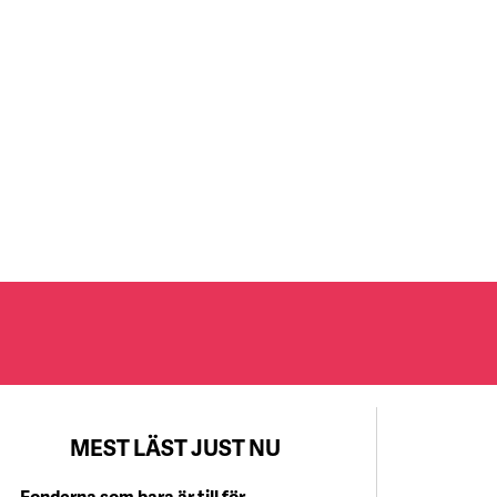
MEST LÄST JUST NU
Fonderna som bara är till för