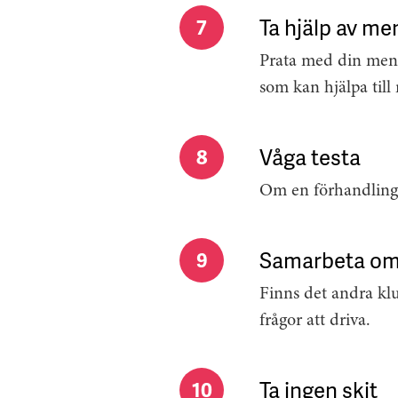
Ta hjälp av me
7
Prata med din ment
som kan hjälpa till
Våga testa
8
Om en förhandling in
Samarbeta om 
9
Finns det andra kl
frågor att driva.
Ta ingen skit
10