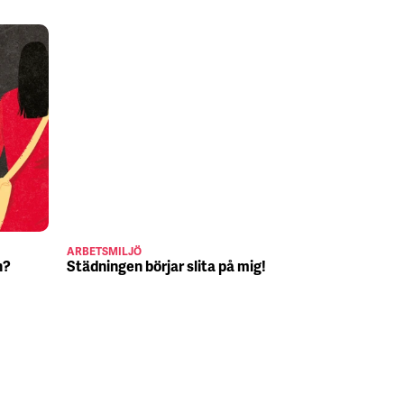
ARBETSMILJÖ
JULJOBB
n?
Städningen börjar slita på mig!
Suck, Nina 
julafton