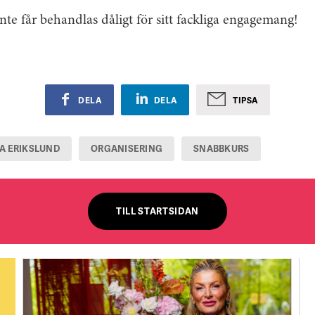
te får behandlas dåligt för sitt fackliga engagemang!
DELA
DELA
TIPSA
EA ERIKSLUND
ORGANISERING
SNABBKURS
TILL STARTSIDAN