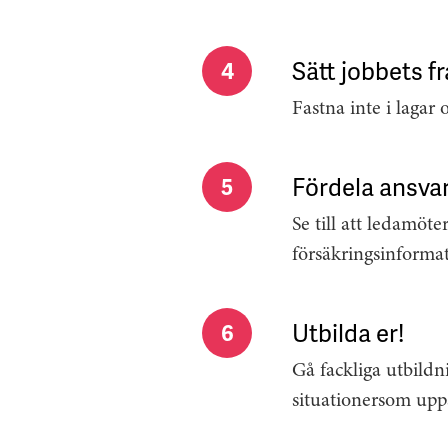
Sätt jobbets fr
4
Fastna inte i lagar 
Fördela ansva
5
Se till att ledamöte
försäkringsinforma
Utbilda er!
6
Gå fackliga utbildn
situationersom upps