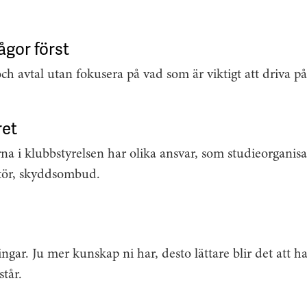
ågor först
och avtal utan fokusera på vad som är viktigt att driva på 
ret
rna i klubbstyrelsen har olika ansvar, som studieorganisa
tör, skyddsombud.
ingar. Ju mer kunskap ni har, desto lättare blir det att h
tår.