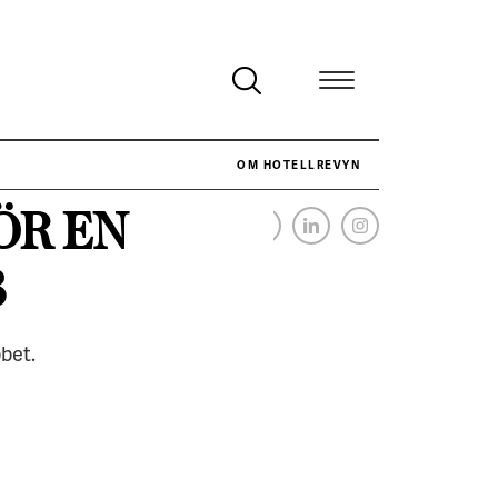
OM HOTELLREVYN
ÖR EN
NÄR HOTELLREVYN SLOG SVENSKT REKORD I SIMPELHET
SENASTE
B
bbet.