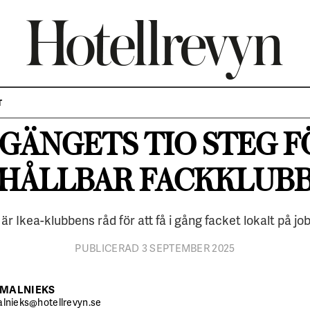
SNABBKURS
FACKKLUBB
T
-GÄNGETS TIO STEG F
HÅLLBAR FACKKLUB
klubb på
ås vet.
är Ikea-klubbens råd för att få i gång facket lokalt på jo
PUBLICERAD 3 SEPTEMBER 2025
TMALNIEKS
lnieks@hotellrevyn.se