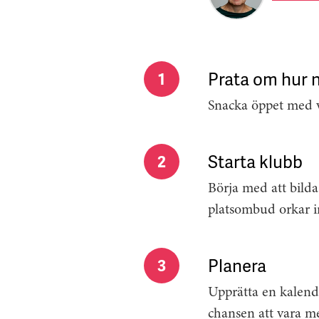
Prata om hur n
1
Snacka öppet med v
Starta klubb
2
Börja med att bild
platsombud orkar i
Planera
3
Upprätta en kalend
chansen att vara m