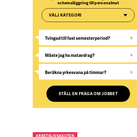
schemaläggning till personalmat
VÄLJ KATEGORI
Tvingad till fast semesterperiod?
Måste jag ha matavdrag?
Beräkna yrkesvana på timmar?
STÄLL EN FRÅGA OM JOBBET
ARBETSLIVSAKUTEN