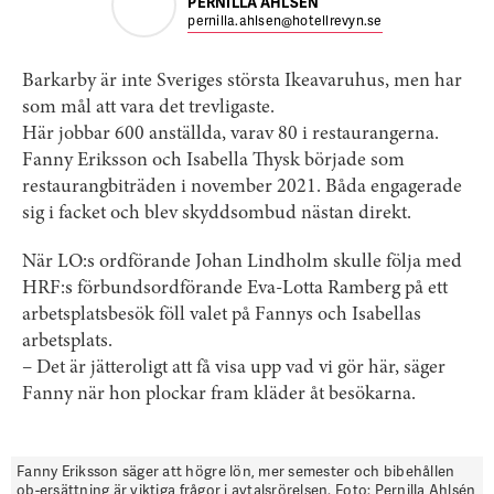
PERNILLA AHLSÉN
pernilla.ahlsen@hotellrevyn.se
Barkarby är inte Sveriges största Ikeavaruhus, men har
som mål att vara det trevligaste.
Här jobbar 600 anställda, varav 80 i restaurangerna.
Fanny Eriksson och Isabella Thysk började som
restaurangbiträden i november 2021. Båda engagerade
sig i facket och blev skyddsombud nästan direkt.
När LO:s ordförande Johan Lindholm skulle följa med
HRF:s förbundsordförande Eva-Lotta Ramberg på ett
arbetsplatsbesök föll valet på Fannys och Isabellas
arbetsplats.
– Det är jätteroligt att få visa upp vad vi gör här, säger
Fanny när hon plockar fram kläder åt besökarna.
Fanny Eriksson säger att högre lön, mer semester och bibehållen
ob-ersättning är viktiga frågor i avtalsrörelsen. Foto: Pernilla Ahlsén