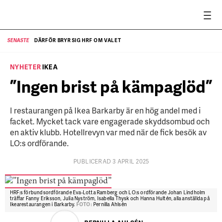
DÄRFÖR BRYR SIG HRF OM VALET
SENASTE
SE
NYHETER
IKEA
”Ingen brist på kämpaglöd”
I restaurangen på Ikea Barkarby är en hög andel med i
facket. Mycket tack vare engagerade skyddsombud och
en aktiv klubb. Hotellrevyn var med när de fick besök av
LO:s ordförande.
PUBLICERAD 3 APRIL 2025
HRF:s förbundsordförande Eva-Lotta Ramberg och LO:s ordförande Johan Lindholm
träffar Fanny Eriksson, Julia Nyström, Isabella Thysk och Hanna Hultén, alla anställda på
Ikearestaurangen i Barkarby.
FOTO:
Pernilla Ahlsén