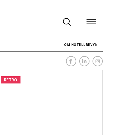
OM HOTELLREVYN
NÄR HOTELLREVYN SLOG SVENSKT REKORD I SIMPELHET
SENASTE
RETRO
Svenskt rekord i simpelhet