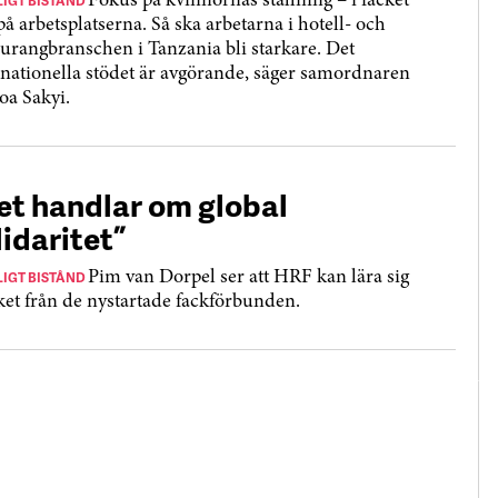
LIGT BISTÅND
Fokus på kvinnornas ställning – i facket
på arbetsplatserna. Så ska arbetarna i hotell- och
aurangbranschen i Tanzania bli starkare. Det
rnationella stödet är avgörande, säger samordnaren
a Sakyi.
et handlar om global
lidaritet”
LIGT BISTÅND
Pim van Dorpel ser att HRF kan lära sig
et från de nystartade fackförbunden.