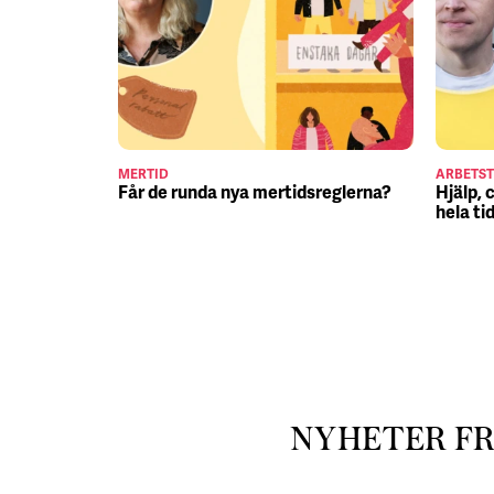
MERTID
ARBETST
Får de runda nya mertidsreglerna?
Hjälp, 
hela ti
NYHETER F