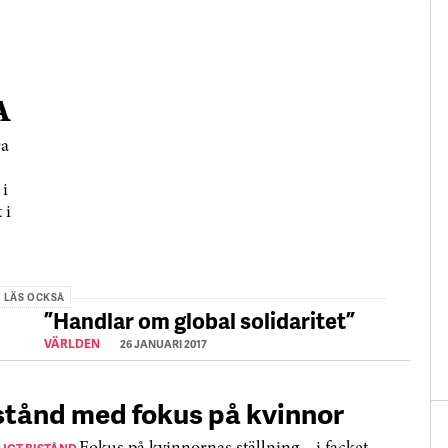
A
ra
i
 i
LÄS OCKSÅ
”Handlar om global solidaritet”
VÄRLDEN
26 JANUARI 2017
stånd med fokus på kvinnor