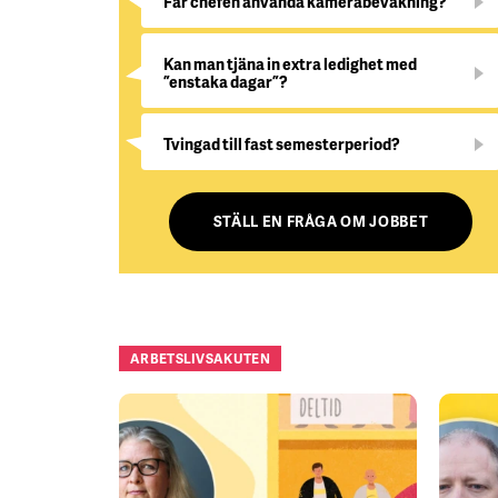
Får chefen använda kamerabevakning?
Kan man tjäna in extra ledighet med
”enstaka dagar”?
Tvingad till fast semesterperiod?
STÄLL EN FRÅGA OM JOBBET
ARBETSLIVSAKUTEN