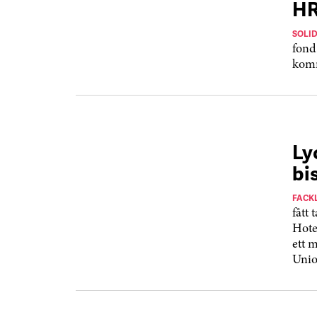
HR
SOLI
fond 
komm
Ly
bi
FACK
fått 
Hote
ett 
Unio