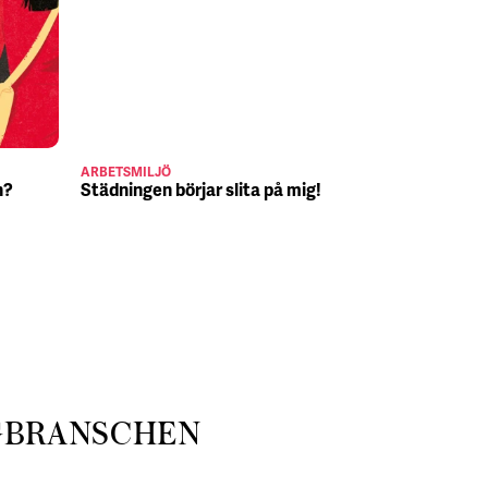
ARBETSMILJÖ
JULJOBB
n?
Städningen börjar slita på mig!
Suck, Nina 
julafton
GBRANSCHEN