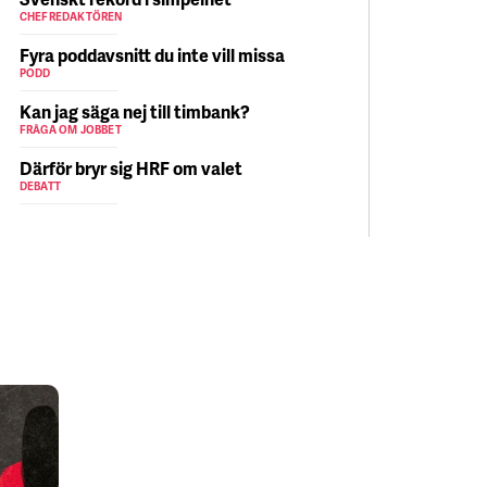
CHEFREDAKTÖREN
Fyra poddavsnitt du inte vill missa
PODD
Kan jag säga nej till timbank?
FRÅGA OM JOBBET
Därför bryr sig HRF om valet
DEBATT