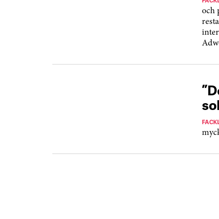
FACK
och 
rest
inte
Adwo
”D
so
FACK
myck