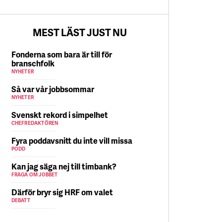
5 AUGUSTI
MEST LÄST JUST NU
Fonderna som bara är till för
branschfolk
NYHETER
Så var vår jobbsommar
NYHETER
Svenskt rekord i simpelhet
CHEFREDAKTÖREN
Fyra poddavsnitt du inte vill missa
PODD
Kan jag säga nej till timbank?
FRÅGA OM JOBBET
Därför bryr sig HRF om valet
DEBATT