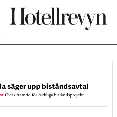
T
da säger upp biståndsavtal
ÅND
Oviss framtid för fackliga biståndsprojekt.