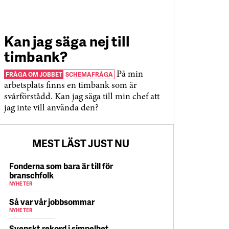
Kan jag säga nej till
timbank?
FRÅGA OM JOBBET
SCHEMAFRÅGA
På min
arbetsplats finns en timbank som är
svårförstådd. Kan jag säga till min chef att
jag inte vill använda den?
MEST LÄST JUST NU
Fonderna som bara är till för
branschfolk
NYHETER
Så var vår jobbsommar
NYHETER
Svenskt rekord i simpelhet