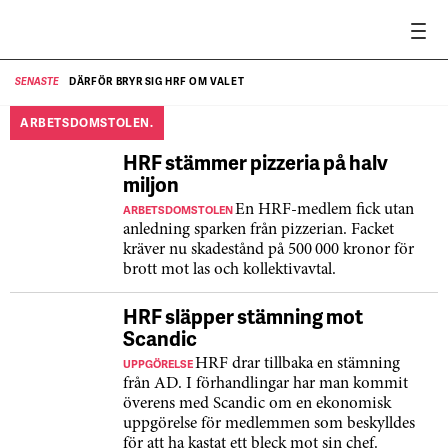
DÄRFÖR BRYR SIG HRF OM VALET
SENASTE
SE
ARBETSDOMSTOLEN.
HRF stämmer pizzeria på halv
miljon
ARBETSDOMSTOLEN
En HRF-medlem fick utan
anledning sparken från pizzerian. Facket
kräver nu skadestånd på 500 000 kronor för
brott mot las och kollektivavtal.
HRF släpper stämning mot
Scandic
UPPGÖRELSE
HRF drar tillbaka en stämning
från AD. I förhandlingar har man kommit
överens med Scandic om en ekonomisk
uppgörelse för medlemmen som beskylldes
för att ha kastat ett bleck mot sin chef.