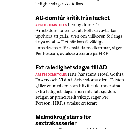
ledighetsdagar ska tolkas.
AD-dom får kritik från facket
ARBETSDOMSTOLEN
I en ny dom slår
Arbetsdomstolen fast att kollektivavtal kan
upphöra att gälla, även om villkoren förlängs
i nya avtal. – Det här kan få väldiga
konsekvenser för enskilda medlemmar, säger
Per Persson, avtalssekreterare på HRF.
Extra ledighetsdagar till AD
ARBETSDOMSTOLEN
HRF har stämt Hotel Gothia
Towers och Visita i Arbetsdomstolen. Tvisten
gäller en medlem som blivit sjuk under sina
extra ledighetsdagar men inte fått sjuklön.
Frågan är principiellt viktig, säger Per
Persson, HRF:s avtalssekreterare.
Malmökrog stäms för
sextrakasserier