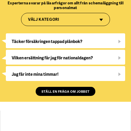
Experterna svarar på läsarfrågor om allt från schemaläggning till
personalmat
VÄLJ KATEGORI
Täcker försäkringen tappad plånbok?
Vilken ersättning får jag för nationaldagen?
Jag får inte mina timmar!
STÄLL EN FRÅGA OM JOBBET